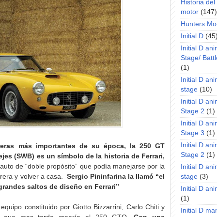
Historia de
motor
(147)
Hunters Mo
Initial D
(45
Initial D an
Stage/ Battl
(1)
Initial D an
stage
(10)
Initial D an
Stage 2
(1)
Initial D an
Stage 3
(1)
Initial D an
reras más importantes de su época, la 250 GT
Stage 2
(1)
ejes (SWB) es un símbolo de la historia de Ferrari,
auto de “doble propósito” que podía manejarse por la
Initial D an
arrera y volver a casa.
Sergio Pininfarina la llamó “el
stage
(3)
grandes saltos de diseño en Ferrari”
Initial D a
(1)
quipo constituido por Giotto Bizzarrini, Carlo Chiti y
Initial D m