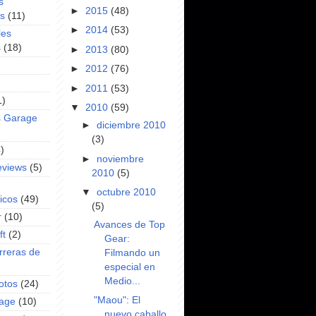
s
►
2015
(48)
es
(11)
►
2014
(53)
les
s
(18)
►
2013
(80)
►
2012
(76)
►
2011
(53)
1)
▼
2010
(59)
s Garage
►
diciembre 2010
(3)
)
►
noviembre
eviews
(5)
2010
(5)
▼
octubre 2010
icos
(49)
(5)
r
(10)
Avances de Top
ft
(2)
Gear:
rreras de
Filmando un
especial en
Medio...
otos
(24)
"Maou": El
rage
(10)
nuevo caballo