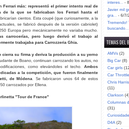
interes...
- 
Ferrari más: representó el primer intento real de
Javier mil g
de la que se fabricaban los Ferrari hasta el
gra...
- 6/7/
abricarían cientos. Esta coupé (que curiosamente, a la
Tremendo! T
ctuales, se fabricó después de la versión cabriolet)
buscando...
l 250 Europa pero mecánicamente no variaba mucho.
las carrocerías, pero luego derivó el trabajo al
TEMAS DEL 
rmente trabajaba para Carrozzeria Ghia.
AMVs
(2)
 cierra su firma y deriva la producción a su yerno
yudante de Boano, continuan carrozando los autos, no
Big Car
(8)
modificaciones, como elevándoles el techo.
Ambos
Car girls
(1
dicadas a la competición, que fueron finalmente
Car Throttl
ietti, de Módena
. Se fabricaron unos 64 de estos
Chris Harri
50 carrozados por Ellena.
(11)
Clarkson
(4
rlinetta "Tour de France"
Columnas d
(31)
Curiosidad
D4A
(2)