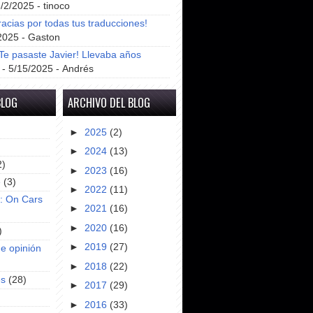
8/2/2025
- tinoco
racias por todas tus traducciones!
2025
- Gaston
e pasaste Javier! Llevaba años
- 5/15/2025
- Andrés
BLOG
ARCHIVO DEL BLOG
►
2025
(2)
►
2024
(13)
2)
►
2023
(16)
e
(3)
►
2022
(11)
s: On Cars
►
2021
(16)
►
2020
(16)
)
►
2019
(27)
e opinión
►
2018
(22)
es
(28)
►
2017
(29)
►
2016
(33)