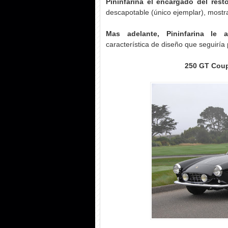
Pininfarina el encargado del resto
descapotable (único ejemplar), mostr
Mas adelante, Pininfarina le a
característica de diseño que seguiría
250 GT Coup