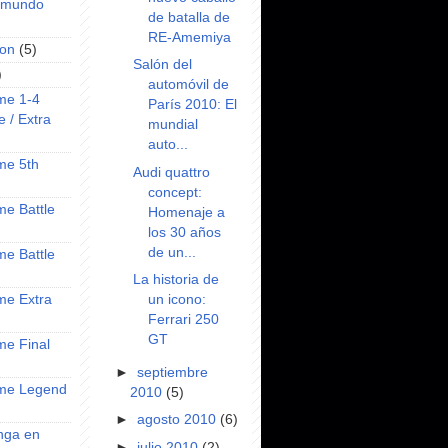
l mundo
de batalla de
RE-Amemiya
on
(5)
Salón del
)
automóvil de
ime 1-4
París 2010: El
e / Extra
mundial
auto...
ime 5th
Audi quattro
concept:
ime Battle
Homenaje a
los 30 años
de un...
ime Battle
La historia de
un icono:
ime Extra
Ferrari 250
GT
ime Final
►
septiembre
nime Legend
2010
(5)
►
agosto 2010
(6)
anga en
►
julio 2010
(2)