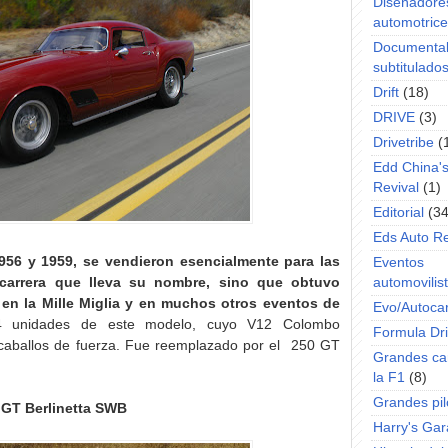
Diseñadore
automotric
Documenta
subtitulado
Drift
(18)
DRIVE
(3)
Drivetribe
(
Edd China'
Revival
(1)
Editorial
(34
Eds Auto R
1956 y 1959, se vendieron esencialmente para las
Eventos
carrera que lleva su nombre, sino que obtuvo
automovilist
s) en la Mille Miglia y en muchos otros eventos de
Evo/Autoca
84 unidades de este modelo, cuyo V12 Colombo
Formula Dri
 caballos de fuerza. Fue reemplazado por el
250 GT
Grandes ca
la F1
(8)
Grandes pil
 GT Berlinetta SWB
Harry's Ga