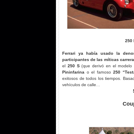
250 
Ferrari ya había usado la den
participantes de las míticas carrer
el
250 S
(que derivó en el modelo 
Pininfarina
o el famoso
250 “Tes
exitosos de todos los tiempos. Basa
vehículos de calle…
Coup