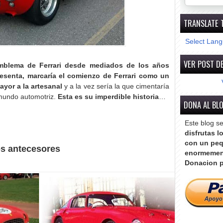
TRANSLATE 
Select Lan
VER POST DE
 emblema de Ferrari desde mediados de los años
esenta, marcaría el comienzo de Ferrari como un
ayor a la artesanal
y a la vez sería la que cimentaría
mundo automotriz.
Esta es su imperdible historia
…
DONA AL BL
Este blog s
disfrutas l
con un peq
s antecesores
enormemen
Donacion p