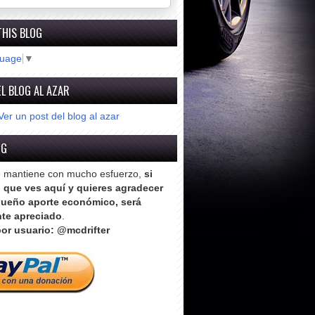
THIS BLOG
guage
▼
L BLOG AL AZAR
Ver un post del blog al azar
OG
e mantiene con mucho esfuerzo,
si
o que ves aquí y quieres agradecer
ueño aporte económico, será
te apreciado
.
or usuario: @mcdrifter