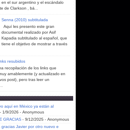
en el sur argentino y el escándalo
te de Clarkson , bá...
Senna (2010) subtitulada
Aquí les presento este gran
documental realizado por Asif
Kapadia subtitulado al español, que
tiene el objetivo de mostrar a través
inks resubidos
a recopilación de los links que
muy amablemente (y actualizado en
vos post), pero tras leer un
..
yo aquí en México ya están al
- 1/9/2026
- Anonymous
E GRACIAS
- 9/12/2025
- Anonymous
gracias Javier por otro nuevo e