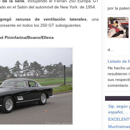
 de la serie
, incluyendo el Ferrari 250 Europa GT
ado en el Salón del automóvil de New York de 1954.
por la paten
gregó ranuras de ventilación laterales
, una
 presente en todos los 250 GT subsiguientes
é Pininfarina/Boano/Ellena
d...
Listado de l
He hecho un
resubieron 
sus respecti
comentario .
Sip, según 
español, ...
EXCELENT
Muchísimas 