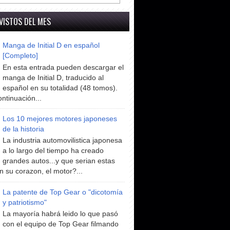
VISTOS DEL MES
Manga de Initial D en español
[Completo]
En esta entrada pueden descargar el
manga de Initial D, traducido al
español en su totalidad (48 tomos).
ntinuación...
Los 10 mejores motores japoneses
de la historia
La industria automovilistica japonesa
a lo largo del tiempo ha creado
grandes autos...y que serian estas
n su corazon, el motor?...
La patente de Top Gear o "dicotomía
y patriotismo"
La mayoría habrá leido lo que pasó
con el equipo de Top Gear filmando