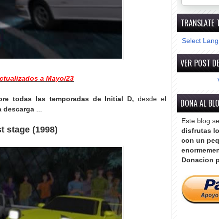
TRANSLATE 
Select Lan
VER POST DE
ctualizados a Mayo/23
re todas las temporadas de Initial D,
desde el
DONA AL BL
va descarga
...
Este blog s
t stage (1998)
disfrutas l
con un peq
enormemen
Donacion p