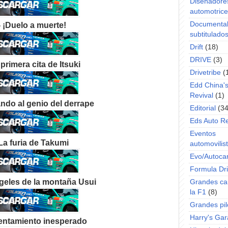
Diseñadore
automotric
Documenta
- ¡Duelo a muerte!
subtitulado
Drift
(18)
DRIVE
(3)
primera cita de Itsuki
Drivetribe
(
Edd China'
Revival
(1)
ndo al genio del derrape
Editorial
(34
Eds Auto R
Eventos
La furia de Takumi
automovilist
Evo/Autoca
Formula Dri
geles de la montaña Usui
Grandes ca
la F1
(8)
Grandes pil
Harry's Ga
rentamiento inesperado