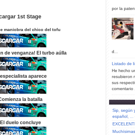
por la paten
argar 1st Stage
le maniobra del chico del tofu
d...
ón de venganza! El turbo aúlla
Listado de l
He hecho un
 especialista aparece
resubieron 
sus respecti
comentario .
Comienza la batalla
Sip, según 
español, ...
 El duelo concluye
EXCELENT
Muchísimas 