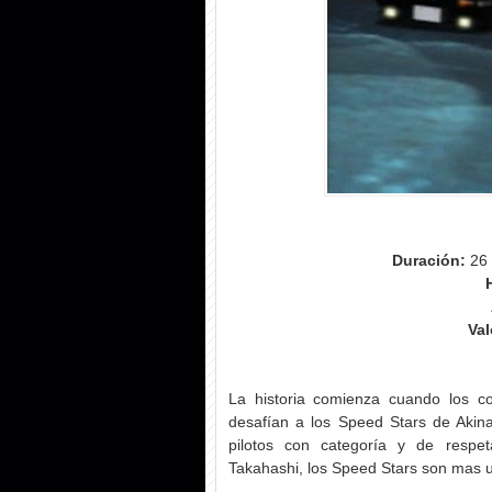
Duración:
26 
Val
La historia comienza cuando los co
desafían a los Speed Stars de Akin
pilotos con categoría y de respe
Takahashi, los Speed Stars son mas u