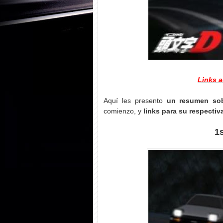
Links a
Aquí les presento
un resumen sob
comienzo, y
links para su respecti
1s