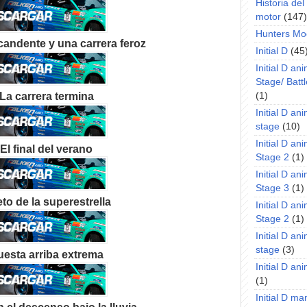
Historia de
motor
(147)
Hunters Mo
candente y una carrera feroz
Initial D
(45
Initial D an
Stage/ Battl
 La carrera termina
(1)
Initial D an
stage
(10)
Initial D an
 El final del verano
Stage 2
(1)
Initial D an
Stage 3
(1)
eto de la superestrella
Initial D an
Stage 2
(1)
Initial D an
stage
(3)
uesta arriba extrema
Initial D a
(1)
Initial D m