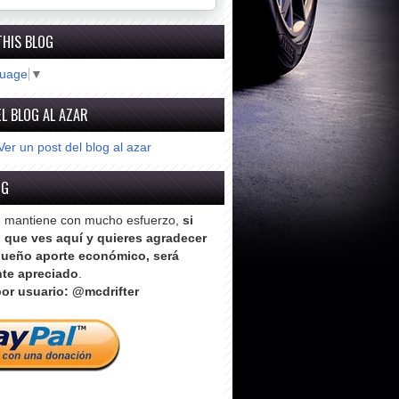
THIS BLOG
guage
▼
L BLOG AL AZAR
Ver un post del blog al azar
OG
e mantiene con mucho esfuerzo,
si
o que ves aquí y quieres agradecer
ueño aporte económico, será
te apreciado
.
or usuario: @mcdrifter