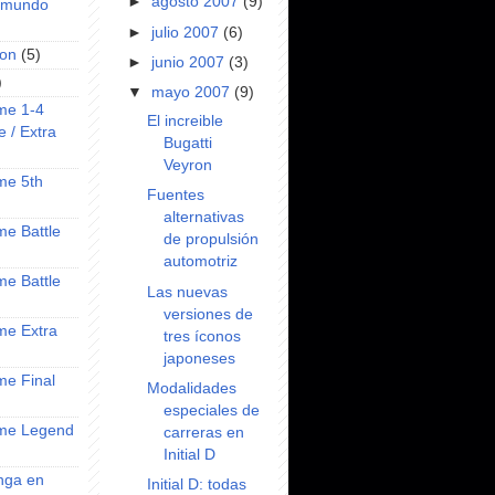
►
agosto 2007
(9)
l mundo
►
julio 2007
(6)
on
(5)
►
junio 2007
(3)
)
▼
mayo 2007
(9)
ime 1-4
El increible
e / Extra
Bugatti
Veyron
ime 5th
Fuentes
alternativas
ime Battle
de propulsión
automotriz
ime Battle
Las nuevas
versiones de
ime Extra
tres íconos
japoneses
ime Final
Modalidades
especiales de
nime Legend
carreras en
Initial D
anga en
Initial D: todas