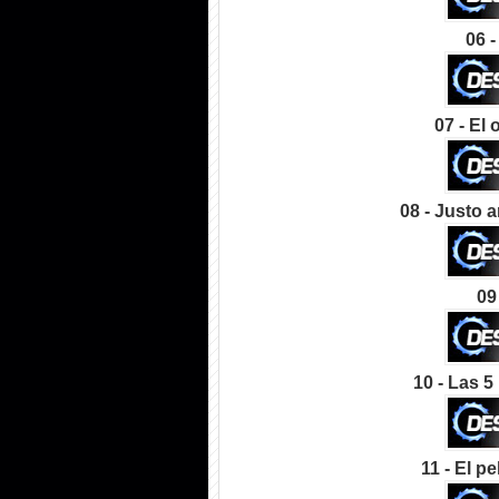
06 -
07 - El 
08 - Justo a
09 
10 - Las 5
11 - El p