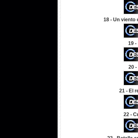
18 - Un viento 
19 -
20 -
21 - El r
22 - C