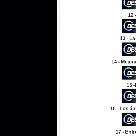
12 
13 - La 
14 - Mejora
15 -
16 - Los án
17 - Enf