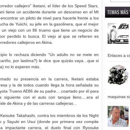
orredor callejero” Iketani, el líder de los Speed Stars,
TEMAS MÁS 
ani tiene un accidente durante un descenso en el Mt
encontrar un piloto de nivel para hacerle frente a los
 de Yuiichi, su jefe en la gasolinera, que el mejor
o un viejo con un 86 trueno que tiene un negocio de
or perdido lo busca. El viejo al que se refieren es
rredores callejeros en Akina.
cipio lo rechaza diciendo “Un adulto no se mete en
Enlaces a co
ariño, por lastima?) le dice que quizás vaya…que si
ra) no lo esperen más.
mado su presencia en la carrera, Iketani estaba
esa y la de todos cuando llega la hora señalada su
oyota Trueno AE86 de su padre….coartado por él para
maquinas si
ía siguiente con el auto con tanque lleno….era el
ide de Akina y de las carreras callejeras…
 Keisuke Takahashi, contra los miembros de los Night
ko y Sayuki en Usui (donde por primera vez compite
na impactante carrera, el duelo final con Ryosuke