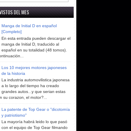
VISTOS DEL MES
Manga de Initial D en español
[Completo]
En esta entrada pueden descargar el
manga de Initial D, traducido al
español en su totalidad (48 tomos).
ntinuación...
Los 10 mejores motores japoneses
de la historia
La industria automovilistica japonesa
a lo largo del tiempo ha creado
grandes autos...y que serian estas
n su corazon, el motor?...
La patente de Top Gear o "dicotomía
y patriotismo"
La mayoría habrá leido lo que pasó
con el equipo de Top Gear filmando