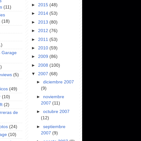
s
►
2015
(48)
es
(11)
►
2014
(53)
les
s
(18)
►
2013
(80)
►
2012
(76)
►
2011
(53)
1)
►
2010
(59)
s Garage
►
2009
(86)
►
2008
(100)
)
▼
2007
(68)
eviews
(5)
►
diciembre 2007
(9)
icos
(49)
►
noviembre
r
(10)
2007
(11)
ft
(2)
►
octubre 2007
rreras de
(12)
►
septiembre
otos
(24)
2007
(9)
rage
(10)