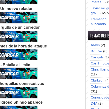
interes...
- 
Javier mil g
 Un nuevo retador
gra...
- 6/7/
Tremendo! T
buscando...
orgullo de un corredor
TEMAS DEL 
AMVs
(2)
ntes de la hora del ataque
Big Car
(8)
Car girls
(1
Car Throttl
- Batalla al límite
Chris Harri
(11)
Clarkson
(4
 horquillas consecutivas
Columnas d
(31)
Curiosidad
eligroso Shingo aparece
D4A
(2)