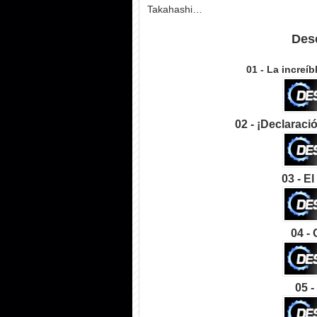
Takahashi…
Desc
01 - La increíb
02 - ¡Declaraci
03 - El
04 - 
05 -