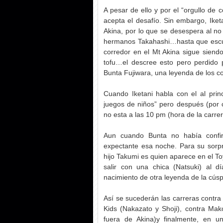
A pesar de ello y por el “orgullo de c
acepta el desafío. Sin embargo, Iket
Akina, por lo que se desespera al no 
hermanos Takahashi…hasta que escucha
corredor en el Mt Akina sigue siend
tofu…el descree esto pero perdido p
Bunta Fujiwara, una leyenda de los co
Cuando Iketani habla con el al prin
juegos de niños” pero después (por c
no esta a las 10 pm (hora de la carre
Aun cuando Bunta no había confir
expectante esa noche. Para su sorpr
hijo Takumi es quien aparece en el T
salir con una chica (Natsuki) al d
nacimiento de otra leyenda de la cúsp
Así se sucederán las carreras contra
Kids (Nakazato y Shoji), contra Ma
fuera de Akina)y finalmente, en u