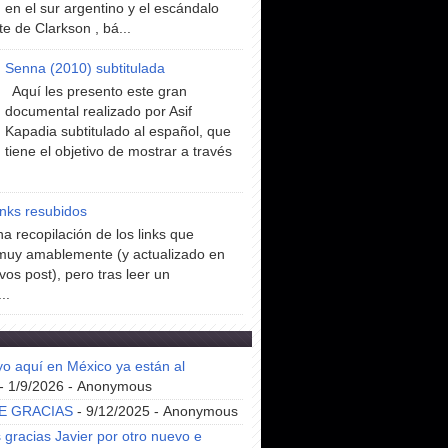
en el sur argentino y el escándalo
te de Clarkson , bá...
Senna (2010) subtitulada
Aquí les presento este gran
documental realizado por Asif
Kapadia subtitulado al español, que
tiene el objetivo de mostrar a través
inks resubidos
a recopilación de los links que
muy amablemente (y actualizado en
vos post), pero tras leer un
..
yo aquí en México ya están al
- 1/9/2026
- Anonymous
E GRACIAS
- 9/12/2025
- Anonymous
gracias Javier por otro nuevo e