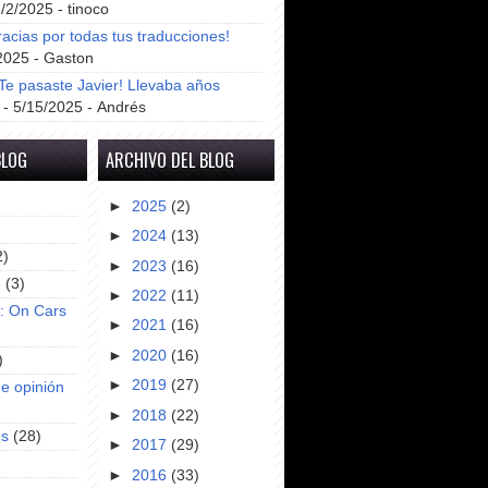
8/2/2025
- tinoco
racias por todas tus traducciones!
2025
- Gaston
e pasaste Javier! Llevaba años
- 5/15/2025
- Andrés
BLOG
ARCHIVO DEL BLOG
►
2025
(2)
►
2024
(13)
2)
►
2023
(16)
e
(3)
►
2022
(11)
s: On Cars
►
2021
(16)
►
2020
(16)
)
►
2019
(27)
e opinión
►
2018
(22)
es
(28)
►
2017
(29)
►
2016
(33)