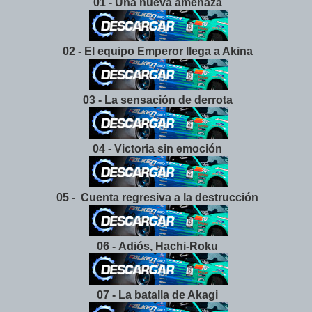
01 - Una nueva amenaza
02 - El equipo Emperor llega a Akina
03 - La sensación de derrota
04 - Victoria sin emoción
05 - Cuenta regresiva a la destrucción
06 - Adiós, Hachi-Roku
07 - La batalla de Akagi