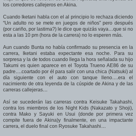
los corredores callejeros en Akina.
Cuando Iketani habla con el al principio lo rechaza diciendo
“Un adulto no se mete en juegos de niños” pero después
(por cariño, por lastima?) le dice que quizás vaya…que si no
esta a las 10 pm (hora de la carrera) no lo esperen más.
Aun cuando Bunta no había confirmado su presencia en la
carrera, Iketani estaba expectante esa noche. Para su
sorpresa y la de todos cuando llega la hora señalada su hijo
Takumi es quien aparece en el Toyota Trueno AE86 de su
padre….coartado por él para salir con una chica (Natsuki) al
día siguiente con el auto con tanque lleno….era el
nacimiento de otra leyenda de la cúspide de Akina y de las
carreras callejeras…
Así se sucederán las carreras contra Keisuke Takahashi,
contra los miembros de los Night Kids (Nakazato y Shoji),
contra Mako y Sayuki en Usui (donde por primera vez
compite fuera de Akina)y finalmente, en una impactante
carrera, el duelo final con Ryosuke Takahashi…