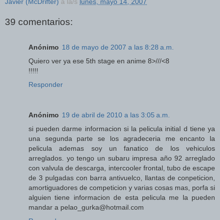
Javier (McDrifter)
a la/s
lunes, mayo 14, 2007
39 comentarios:
Anónimo
18 de mayo de 2007 a las 8:28 a.m.
Quiero ver ya ese 5th stage en anime 8>///<8
!!!!!
Responder
Anónimo
19 de abril de 2010 a las 3:05 a.m.
si pueden darme informacion si la pelicula initial d tiene ya
una segunda parte se los agradeceria me encanto la
pelicula ademas soy un fanatico de los vehiculos
arreglados. yo tengo un subaru impresa año 92 arreglado
con valvula de descarga, intercooler frontal, tubo de escape
de 3 pulgadas con barra antivuelco, llantas de conpeticion,
amortiguadores de competicion y varias cosas mas, porfa si
alguien tiene informacion de esta pelicula me la pueden
mandar a pelao_gurka@hotmail.com