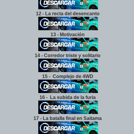
12 - La recta del desencanto
13 - Motivación
14 - Corredor triste y solitario
15 - Complejo de 4WD
16 - La subida de la furia
17 - La batalla final en Saitama