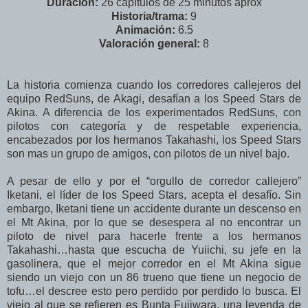
Duración:
26 capítulos de 25 minutos aprox
Historia/trama:
9
Animación:
6.5
Valoración general:
8
La historia comienza cuando los corredores callejeros del
equipo RedSuns, de Akagi, desafían a los Speed Stars de
Akina. A diferencia de los experimentados RedSuns, con
pilotos con categoría y de respetable experiencia,
encabezados por los hermanos Takahashi, los Speed Stars
son mas un grupo de amigos, con pilotos de un nivel bajo.
A pesar de ello y por el “orgullo de corredor callejero”
Iketani, el líder de los Speed Stars, acepta el desafío. Sin
embargo, Iketani tiene un accidente durante un descenso en
el Mt Akina, por lo que se desespera al no encontrar un
piloto de nivel para hacerle frente a los hermanos
Takahashi…hasta que escucha de Yuiichi, su jefe en la
gasolinera, que el mejor corredor en el Mt Akina sigue
siendo un viejo con un 86 trueno que tiene un negocio de
tofu…el descree esto pero perdido por perdido lo busca. El
viejo al que se refieren es Bunta Fujiwara, una leyenda de