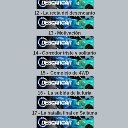
12 - La recta del desencanto
13 - Motivación
14 - Corredor triste y solitario
15 - Complejo de 4WD
16 - La subida de la furia
17 - La batalla final en Saitama