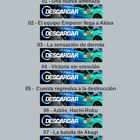
01 - Una nueva amenaza
02 - El equipo Emperor llega a Akina
03 - La sensación de derrota
04 - Victoria sin emoción
05 - Cuenta regresiva a la destrucción
06 - Adiós, Hachi-Roku
07 - La batalla de Akagi