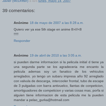
Javier (McDrifter)
a la/s
lunes, mayo 14, 2007
39 comentarios:
Anónimo
18 de mayo de 2007 a las 8:28 a.m.
Quiero ver ya ese 5th stage en anime 8>///<8
!!!!!
Responder
Anónimo
19 de abril de 2010 a las 3:05 a.m.
si pueden darme informacion si la pelicula initial d tiene ya
una segunda parte se los agradeceria me encanto la
pelicula ademas soy un fanatico de los vehiculos
arreglados. yo tengo un subaru impresa año 92 arreglado
con valvula de descarga, intercooler frontal, tubo de escape
de 3 pulgadas con barra antivuelco, llantas de conpeticion,
amortiguadores de competicion y varias cosas mas, porfa si
alguien tiene informacion de esta pelicula me la pueden
mandar a pelao_gurka@hotmail.com