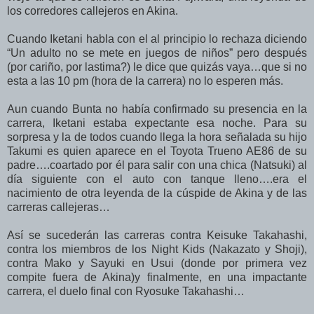
los corredores callejeros en Akina.
Cuando Iketani habla con el al principio lo rechaza diciendo
“Un adulto no se mete en juegos de niños” pero después
(por cariño, por lastima?) le dice que quizás vaya…que si no
esta a las 10 pm (hora de la carrera) no lo esperen más.
Aun cuando Bunta no había confirmado su presencia en la
carrera, Iketani estaba expectante esa noche. Para su
sorpresa y la de todos cuando llega la hora señalada su hijo
Takumi es quien aparece en el Toyota Trueno AE86 de su
padre….coartado por él para salir con una chica (Natsuki) al
día siguiente con el auto con tanque lleno….era el
nacimiento de otra leyenda de la cúspide de Akina y de las
carreras callejeras…
Así se sucederán las carreras contra Keisuke Takahashi,
contra los miembros de los Night Kids (Nakazato y Shoji),
contra Mako y Sayuki en Usui (donde por primera vez
compite fuera de Akina)y finalmente, en una impactante
carrera, el duelo final con Ryosuke Takahashi…