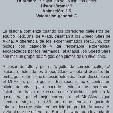
Duración:
26 capítulos de 25 minutos aprox
Historia/trama:
9
Animación:
6.5
Valoración general:
8
La historia comienza cuando los corredores callejeros del
equipo RedSuns, de Akagi, desafían a los Speed Stars de
Akina. A diferencia de los experimentados RedSuns, con
pilotos con categoría y de respetable experiencia,
encabezados por los hermanos Takahashi, los Speed Stars
son mas un grupo de amigos, con pilotos de un nivel bajo.
A pesar de ello y por el “orgullo de corredor callejero”
Iketani, el líder de los Speed Stars, acepta el desafío. Sin
embargo, Iketani tiene un accidente durante un descenso en
el Mt Akina, por lo que se desespera al no encontrar un
piloto de nivel para hacerle frente a los hermanos
Takahashi…hasta que escucha de Yuiichi, su jefe en la
gasolinera, que el mejor corredor en el Mt Akina sigue
siendo un viejo con un 86 trueno que tiene un negocio de
tofu…el descree esto pero perdido por perdido lo busca. El
viejo al que se refieren es Bunta Fujiwara, una leyenda de