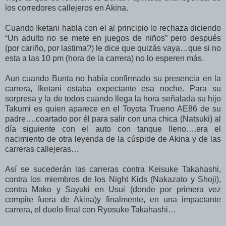
los corredores callejeros en Akina.
Cuando Iketani habla con el al principio lo rechaza diciendo
“Un adulto no se mete en juegos de niños” pero después
(por cariño, por lastima?) le dice que quizás vaya…que si no
esta a las 10 pm (hora de la carrera) no lo esperen más.
Aun cuando Bunta no había confirmado su presencia en la
carrera, Iketani estaba expectante esa noche. Para su
sorpresa y la de todos cuando llega la hora señalada su hijo
Takumi es quien aparece en el Toyota Trueno AE86 de su
padre….coartado por él para salir con una chica (Natsuki) al
día siguiente con el auto con tanque lleno….era el
nacimiento de otra leyenda de la cúspide de Akina y de las
carreras callejeras…
Así se sucederán las carreras contra Keisuke Takahashi,
contra los miembros de los Night Kids (Nakazato y Shoji),
contra Mako y Sayuki en Usui (donde por primera vez
compite fuera de Akina)y finalmente, en una impactante
carrera, el duelo final con Ryosuke Takahashi…