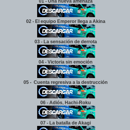
01 - Una nueva amenaza
02 - El equipo Emperor llega a Akina
03 - La sensación de derrota
04 - Victoria sin emoción
05 - Cuenta regresiva a la destrucción
06 - Adiós, Hachi-Roku
07 - La batalla de Akagi