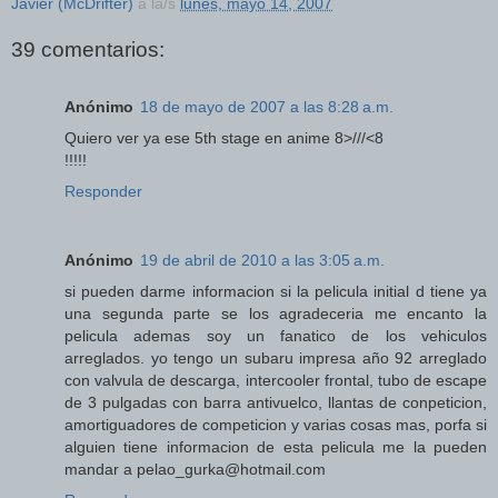
Javier (McDrifter)
a la/s
lunes, mayo 14, 2007
39 comentarios:
Anónimo
18 de mayo de 2007 a las 8:28 a.m.
Quiero ver ya ese 5th stage en anime 8>///<8
!!!!!
Responder
Anónimo
19 de abril de 2010 a las 3:05 a.m.
si pueden darme informacion si la pelicula initial d tiene ya
una segunda parte se los agradeceria me encanto la
pelicula ademas soy un fanatico de los vehiculos
arreglados. yo tengo un subaru impresa año 92 arreglado
con valvula de descarga, intercooler frontal, tubo de escape
de 3 pulgadas con barra antivuelco, llantas de conpeticion,
amortiguadores de competicion y varias cosas mas, porfa si
alguien tiene informacion de esta pelicula me la pueden
mandar a pelao_gurka@hotmail.com