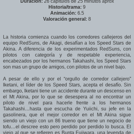
Duración:
26 capítulos de 25 minutos aprox
Historia/trama:
9
Animación:
6.5
Valoración general:
8
La historia comienza cuando los corredores callejeros del
equipo RedSuns, de Akagi, desafían a los Speed Stars de
Akina. A diferencia de los experimentados RedSuns, con
pilotos con categoría y de respetable experiencia,
encabezados por los hermanos Takahashi, los Speed Stars
son mas un grupo de amigos, con pilotos de un nivel bajo.
A pesar de ello y por el “orgullo de corredor callejero”
Iketani, el líder de los Speed Stars, acepta el desafío. Sin
embargo, Iketani tiene un accidente durante un descenso en
el Mt Akina, por lo que se desespera al no encontrar un
piloto de nivel para hacerle frente a los hermanos
Takahashi…hasta que escucha de Yuiichi, su jefe en la
gasolinera, que el mejor corredor en el Mt Akina sigue
siendo un viejo con un 86 trueno que tiene un negocio de
tofu…el descree esto pero perdido por perdido lo busca. El
viejo al que se refieren es Bunta Fujiwara, una leyenda de