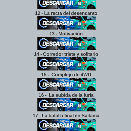
12 - La recta del desencanto
13 - Motivación
14 - Corredor triste y solitario
15 - Complejo de 4WD
16 - La subida de la furia
17 - La batalla final en Saitama