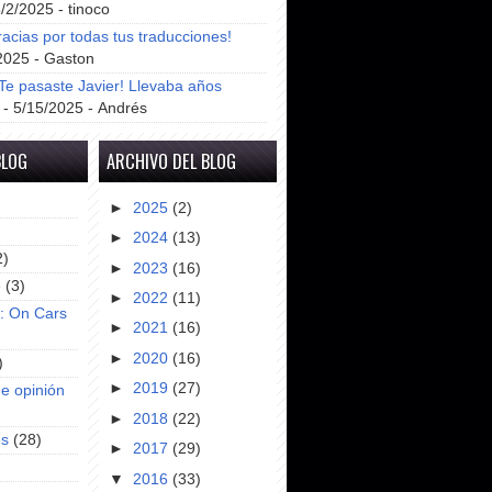
8/2/2025
- tinoco
racias por todas tus traducciones!
2025
- Gaston
e pasaste Javier! Llevaba años
- 5/15/2025
- Andrés
BLOG
ARCHIVO DEL BLOG
►
2025
(2)
►
2024
(13)
2)
►
2023
(16)
e
(3)
►
2022
(11)
s: On Cars
►
2021
(16)
►
2020
(16)
)
►
2019
(27)
e opinión
►
2018
(22)
es
(28)
►
2017
(29)
▼
2016
(33)