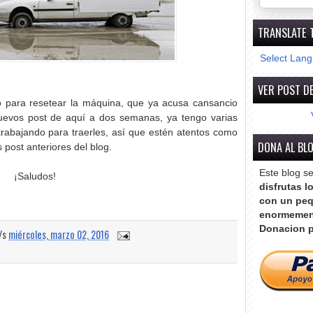
TRANSLATE 
Select Lan
VER POST DE
 para resetear la máquina, que ya acusa cansancio
uevos post de aquí a dos semanas, ya tengo varias
trabajando para traerles, así que estén atentos como
DONA AL BL
 post anteriores del blog.
Este blog s
¡Saludos!
disfrutas l
con un peq
enormemen
Donacion p
a/s
miércoles, marzo 02, 2016