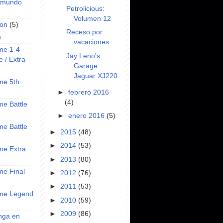
l mundo
Petrolicious:
Volumen 12
on
(5)
Receso por
)
vacaciones
ime 1-4
Jay Leno's
e / Extra
Garage:
Jaguar XJ220
ime 5th
►
febrero 2016
(4)
ime Battle
►
enero 2016
(5)
ime Battle
►
2015
(48)
►
2014
(53)
ime Extra
►
2013
(80)
ime Final
►
2012
(76)
►
2011
(53)
nime Legend
►
2010
(59)
►
2009
(86)
anga en