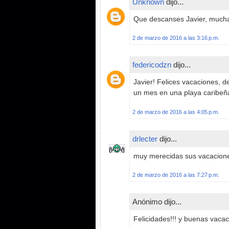
Unknown
dijo...
Que descanses Javier, muchas
2 de marzo de 2016 a las 3:16 p.m.
federicodzn
dijo...
Javier! Felices vacaciones, d
un mes en una playa caribeña
2 de marzo de 2016 a las 4:05 p.m.
drlecter
dijo...
muy merecidas sus vacaciones
2 de marzo de 2016 a las 7:27 p.m.
Anónimo dijo...
Felicidades!!! y buenas vacac