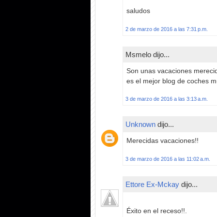
saludos
2 de marzo de 2016 a las 7:31 p.m.
Msmelo dijo...
Son unas vacaciones merecid
es el mejor blog de coches 
3 de marzo de 2016 a las 3:13 a.m.
Unknown
dijo...
Merecidas vacaciones!!
3 de marzo de 2016 a las 11:02 a.m.
Ettore Ex-Mckay
dijo...
Éxito en el receso!!.