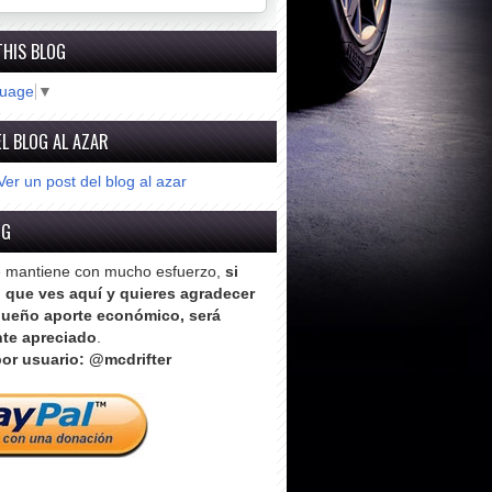
THIS BLOG
guage
▼
L BLOG AL AZAR
Ver un post del blog al azar
OG
e mantiene con mucho esfuerzo,
si
o que ves aquí y quieres agradecer
ueño aporte económico, será
te apreciado
.
or usuario: @mcdrifter