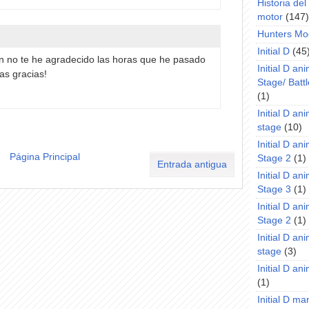
Historia de
motor
(147)
Hunters Mo
Initial D
(45
 no te he agradecido las horas que he pasado
Initial D an
as gracias!
Stage/ Battl
(1)
Initial D an
stage
(10)
Initial D an
Página Principal
Stage 2
(1)
Entrada antigua
Initial D an
Stage 3
(1)
Initial D an
Stage 2
(1)
Initial D an
stage
(3)
Initial D a
(1)
Initial D m