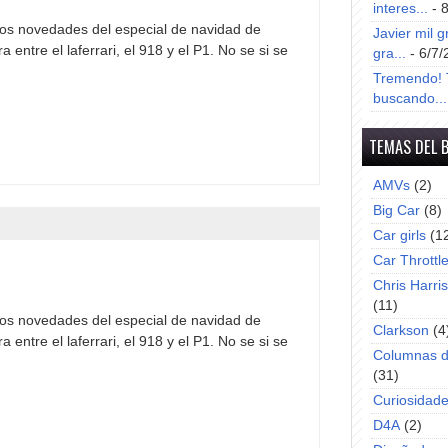
interes...
- 
mos novedades del especial de navidad de
Javier mil g
 entre el laferrari, el 918 y el P1. No se si se
gra...
- 6/7/
Tremendo! T
buscando...
TEMAS DEL 
AMVs
(2)
Big Car
(8)
Car girls
(1
Car Throttl
Chris Harri
(11)
mos novedades del especial de navidad de
Clarkson
(4
 entre el laferrari, el 918 y el P1. No se si se
Columnas d
(31)
Curiosidad
D4A
(2)