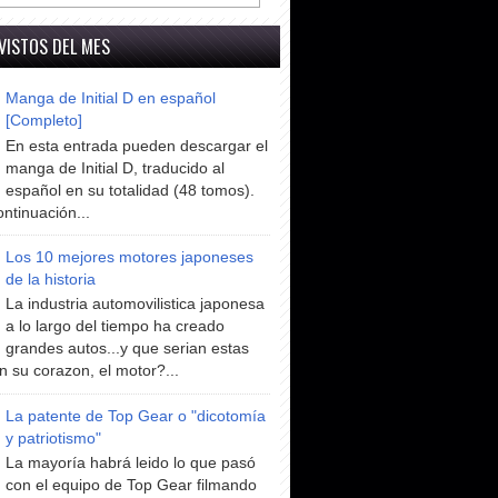
VISTOS DEL MES
Manga de Initial D en español
[Completo]
En esta entrada pueden descargar el
manga de Initial D, traducido al
español en su totalidad (48 tomos).
ntinuación...
Los 10 mejores motores japoneses
de la historia
La industria automovilistica japonesa
a lo largo del tiempo ha creado
grandes autos...y que serian estas
n su corazon, el motor?...
La patente de Top Gear o "dicotomía
y patriotismo"
La mayoría habrá leido lo que pasó
con el equipo de Top Gear filmando