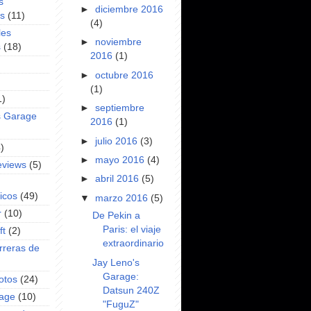
s
►
diciembre 2016
es
(11)
(4)
les
►
noviembre
s
(18)
2016
(1)
►
octubre 2016
(1)
1)
►
septiembre
s Garage
2016
(1)
►
julio 2016
(3)
)
►
mayo 2016
(4)
eviews
(5)
►
abril 2016
(5)
icos
(49)
▼
marzo 2016
(5)
r
(10)
De Pekin a
Paris: el viaje
ft
(2)
extraordinario
rreras de
Jay Leno's
Garage:
otos
(24)
Datsun 240Z
rage
(10)
"FuguZ"