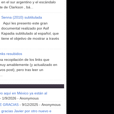
en el sur argentino y el escándalo
te de Clarkson , bá...
Senna (2010) subtitulada
Aquí les presento este gran
documental realizado por Asif
Kapadia subtitulado al español, que
tiene el objetivo de mostrar a través
inks resubidos
a recopilación de los links que
muy amablemente (y actualizado en
vos post), pero tras leer un
..
yo aquí en México ya están al
- 1/9/2026
- Anonymous
E GRACIAS
- 9/12/2025
- Anonymous
gracias Javier por otro nuevo e