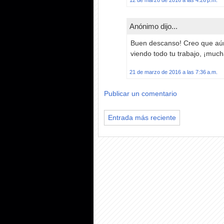
Anónimo dijo...
Buen descanso! Creo que aún
viendo todo tu trabajo, ¡much
21 de marzo de 2016 a las 7:36 a.m.
Publicar un comentario
Entrada más reciente