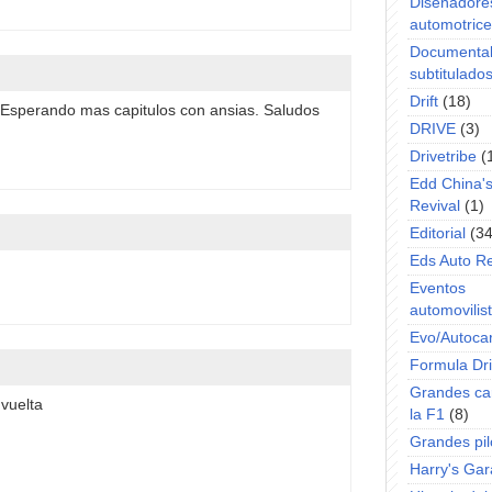
Diseñadore
automotric
Documenta
subtitulado
Drift
(18)
 Esperando mas capitulos con ansias. Saludos
DRIVE
(3)
Drivetribe
(
Edd China'
Revival
(1)
Editorial
(34
Eds Auto R
Eventos
automovilist
Evo/Autoca
Formula Dri
Grandes ca
 vuelta
la F1
(8)
Grandes pil
Harry's Ga