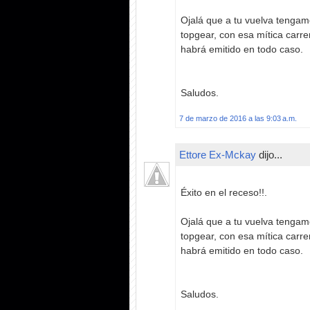
Ojalá que a tu vuelva tenga
topgear, con esa mítica carrera
habrá emitido en todo caso.
Saludos.
7 de marzo de 2016 a las 9:03 a.m.
Ettore Ex-Mckay
dijo...
Éxito en el receso!!.
Ojalá que a tu vuelva tenga
topgear, con esa mítica carrera
habrá emitido en todo caso.
Saludos.