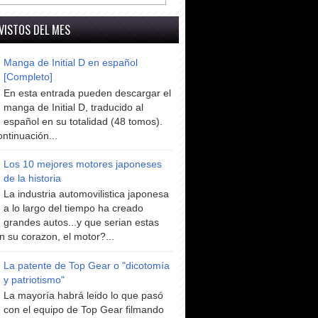
VISTOS DEL MES
Manga de Initial D en español
[Completo]
En esta entrada pueden descargar el
manga de Initial D, traducido al
español en su totalidad (48 tomos).
ntinuación...
Los 10 mejores motores japoneses
de la historia
La industria automovilistica japonesa
a lo largo del tiempo ha creado
grandes autos...y que serian estas
n su corazon, el motor?...
La patente de Top Gear o "dicotomía
y patriotismo"
La mayoría habrá leido lo que pasó
con el equipo de Top Gear filmando