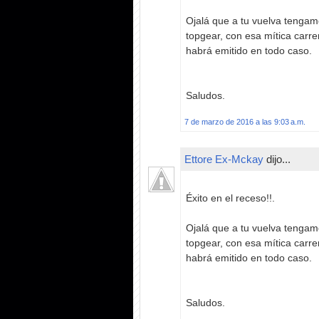
Ojalá que a tu vuelva tenga
topgear, con esa mítica carrera
habrá emitido en todo caso.
Saludos.
7 de marzo de 2016 a las 9:03 a.m.
Ettore Ex-Mckay
dijo...
Éxito en el receso!!.
Ojalá que a tu vuelva tenga
topgear, con esa mítica carrera
habrá emitido en todo caso.
Saludos.