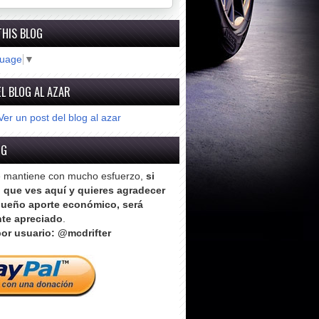
THIS BLOG
guage
▼
L BLOG AL AZAR
Ver un post del blog al azar
OG
e mantiene con mucho esfuerzo,
si
o que ves aquí y quieres agradecer
ueño aporte económico, será
te apreciado
.
or usuario: @mcdrifter