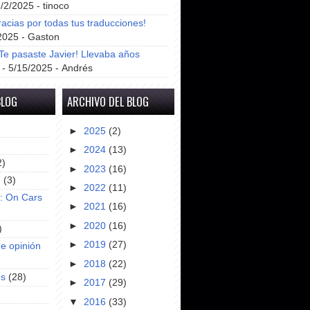
8/2/2025
- tinoco
racias por todas tus traducciones!
2025
- Gaston
e pasaste Javier! Llevaba años
- 5/15/2025
- Andrés
BLOG
ARCHIVO DEL BLOG
►
2025
(2)
►
2024
(13)
2)
►
2023
(16)
e
(3)
►
2022
(11)
s: On Cars
►
2021
(16)
►
2020
(16)
)
►
2019
(27)
e opinión
►
2018
(22)
es
(28)
►
2017
(29)
▼
2016
(33)