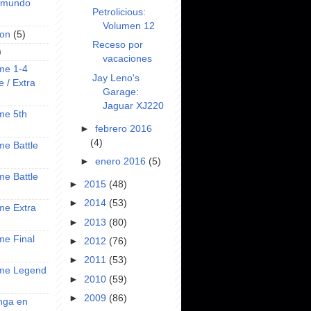
l mundo
Petrolicious:
Volumen 12
on
(5)
Receso por
)
vacaciones
ime 1-4
Jay Leno's
e / Extra
Garage:
Jaguar XJ220
ime 5th
►
febrero 2016
(4)
ime Battle
►
enero 2016
(5)
ime Battle
►
2015
(48)
►
2014
(53)
ime Extra
►
2013
(80)
ime Final
►
2012
(76)
►
2011
(53)
nime Legend
►
2010
(59)
►
2009
(86)
anga en