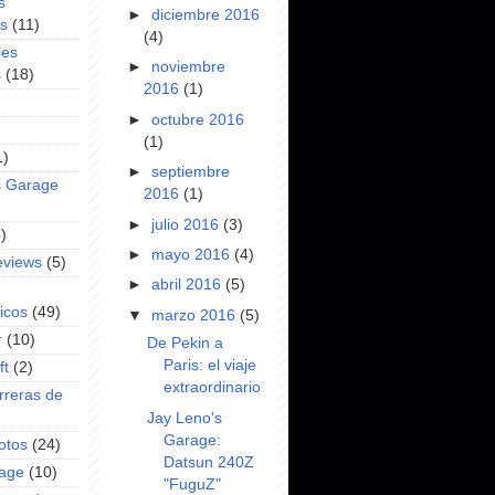
s
►
diciembre 2016
es
(11)
(4)
les
►
noviembre
s
(18)
2016
(1)
►
octubre 2016
(1)
1)
►
septiembre
s Garage
2016
(1)
►
julio 2016
(3)
)
►
mayo 2016
(4)
eviews
(5)
►
abril 2016
(5)
icos
(49)
▼
marzo 2016
(5)
r
(10)
De Pekin a
Paris: el viaje
ft
(2)
extraordinario
rreras de
Jay Leno's
Garage:
otos
(24)
Datsun 240Z
rage
(10)
"FuguZ"