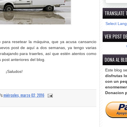
TRANSLATE 
Select Lan
VER POST DE
 para resetear la máquina, que ya acusa cansancio
uevos post de aquí a dos semanas, ya tengo varias
trabajando para traerles, así que estén atentos como
DONA AL BL
 post anteriores del blog.
Este blog s
¡Saludos!
disfrutas l
con un peq
enormemen
Donacion p
a/s
miércoles, marzo 02, 2016