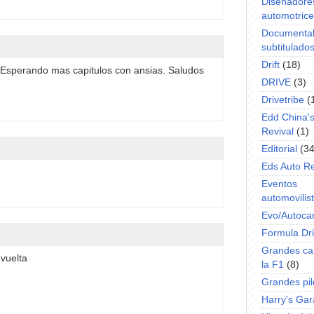
Diseñadore
automotric
Documenta
subtitulado
Drift
(18)
 Esperando mas capitulos con ansias. Saludos
DRIVE
(3)
Drivetribe
(
Edd China'
Revival
(1)
Editorial
(34
Eds Auto R
Eventos
automovilist
Evo/Autoca
Formula Dri
Grandes ca
 vuelta
la F1
(8)
Grandes pil
Harry's Ga