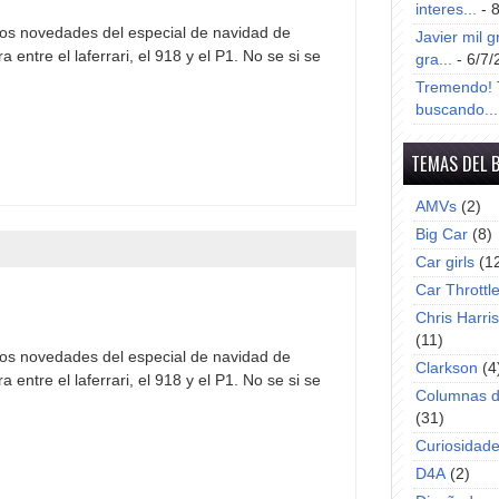
interes...
- 
mos novedades del especial de navidad de
Javier mil g
 entre el laferrari, el 918 y el P1. No se si se
gra...
- 6/7/
Tremendo! T
buscando...
TEMAS DEL 
AMVs
(2)
Big Car
(8)
Car girls
(1
Car Throttl
Chris Harri
(11)
mos novedades del especial de navidad de
Clarkson
(4
 entre el laferrari, el 918 y el P1. No se si se
Columnas d
(31)
Curiosidad
D4A
(2)