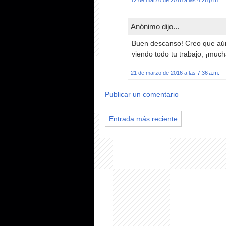
Anónimo dijo...
Buen descanso! Creo que aún
viendo todo tu trabajo, ¡much
21 de marzo de 2016 a las 7:36 a.m.
Publicar un comentario
Entrada más reciente