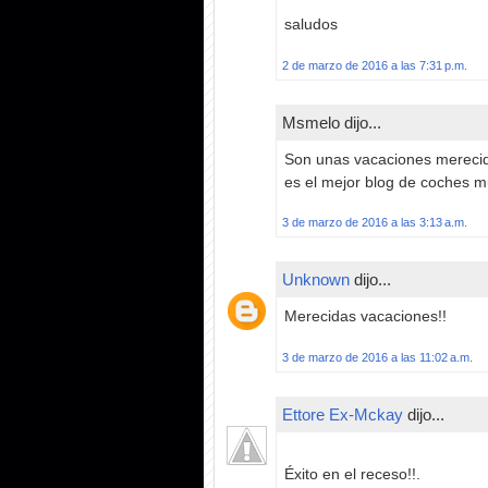
saludos
2 de marzo de 2016 a las 7:31 p.m.
Msmelo dijo...
Son unas vacaciones merecid
es el mejor blog de coches 
3 de marzo de 2016 a las 3:13 a.m.
Unknown
dijo...
Merecidas vacaciones!!
3 de marzo de 2016 a las 11:02 a.m.
Ettore Ex-Mckay
dijo...
Éxito en el receso!!.