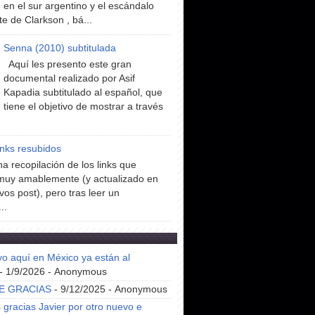
en el sur argentino y el escándalo
te de Clarkson , bá...
Senna (2010) subtitulada
Aquí les presento este gran
documental realizado por Asif
Kapadia subtitulado al español, que
tiene el objetivo de mostrar a través
inks resubidos
a recopilación de los links que
muy amablemente (y actualizado en
vos post), pero tras leer un
..
yo aquí en México ya están al
- 1/9/2026
- Anonymous
E GRACIAS
- 9/12/2025
- Anonymous
gracias Javier por otro nuevo e