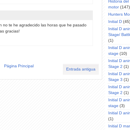
Historia de
motor
(147)
Hunters Mo
Initial D
(45
 no te he agradecido las horas que he pasado
Initial D an
as gracias!
Stage/ Battl
(1)
Initial D an
stage
(10)
Initial D an
Página Principal
Stage 2
(1)
Entrada antigua
Initial D an
Stage 3
(1)
Initial D an
Stage 2
(1)
Initial D an
stage
(3)
Initial D a
(1)
Initial D m