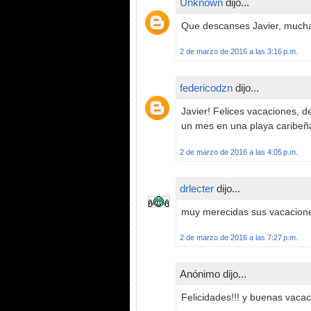
Unknown
dijo...
Que descanses Javier, muchas
2 de marzo de 2016 a las 3:16 p.m.
federicodzn
dijo...
Javier! Felices vacaciones, d
un mes en una playa caribeña
2 de marzo de 2016 a las 4:05 p.m.
drlecter
dijo...
muy merecidas sus vacaciones
2 de marzo de 2016 a las 7:27 p.m.
Anónimo dijo...
Felicidades!!! y buenas vacac