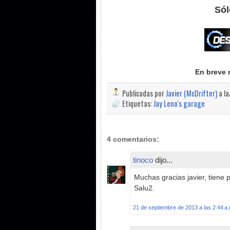
Sól
En breve 
Publicadas por
Javier (McDrifter)
a l
Etiquetas:
Jay Leno's garage
4 comentarios:
tinoco
dijo...
Muchas gracias javier, tiene p
Salu2.
21 de septiembre de 2013 a las 2:44 a