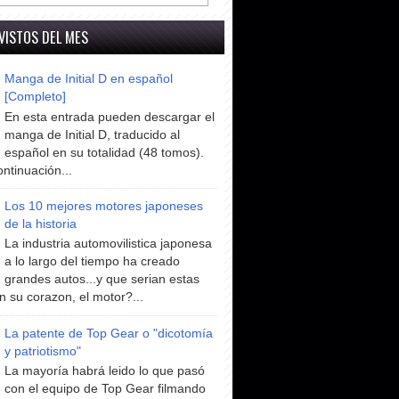
VISTOS DEL MES
Manga de Initial D en español
[Completo]
En esta entrada pueden descargar el
manga de Initial D, traducido al
español en su totalidad (48 tomos).
ntinuación...
Los 10 mejores motores japoneses
de la historia
La industria automovilistica japonesa
a lo largo del tiempo ha creado
grandes autos...y que serian estas
n su corazon, el motor?...
La patente de Top Gear o "dicotomía
y patriotismo"
La mayoría habrá leido lo que pasó
con el equipo de Top Gear filmando