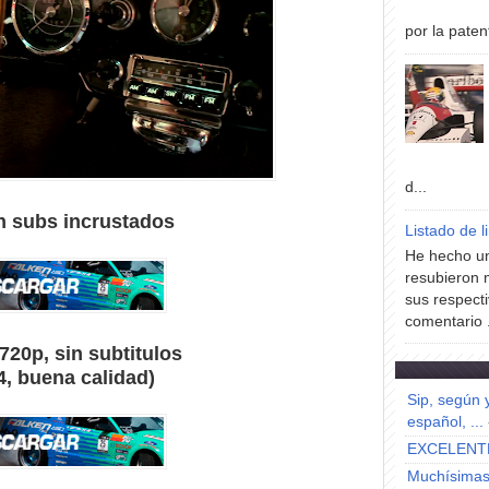
por la paten
d...
n subs incrustados
Listado de l
He hecho un
resubieron 
sus respecti
comentario .
720p, sin subtitulos
4, buena calidad)
Sip, según 
español, ...
EXCELENT
Muchísimas 