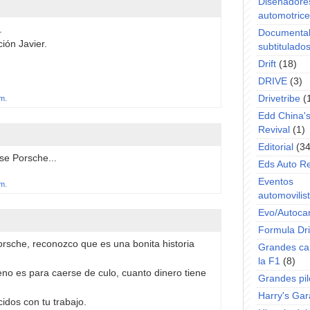
Diseñadore
automotric
.
Documenta
ión Javier.
subtitulado
Drift
(18)
DRIVE
(3)
Drivetribe
(
.m.
Edd China'
Revival
(1)
Editorial
(34
se Porsche...
Eds Auto R
Eventos
.m.
automovilist
Evo/Autoca
Formula Dri
rsche, reconozco que es una bonita historia
Grandes ca
la F1
(8)
Leno es para caerse de culo, cuanto dinero tiene
Grandes pil
Harry's Ga
idos con tu trabajo.