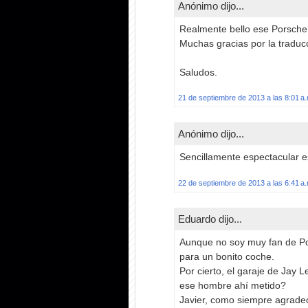
Anónimo dijo...
Realmente bello ese Porsche
Muchas gracias por la traducc
Saludos.
21 de septiembre de 2013 a las 8:01 a
Anónimo dijo...
Sencillamente espectacular e
22 de septiembre de 2013 a las 6:41 a
Eduardo dijo...
Aunque no soy muy fan de Po
para un bonito coche.
Por cierto, el garaje de Jay 
ese hombre ahí metido?
Javier, como siempre agradec