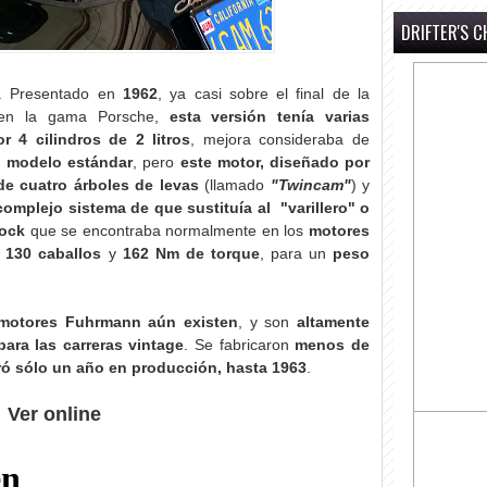
DRIFTER'S C
. Presentado en
1962
, ya casi sobre el final de la
 en la gama Porsche,
esta versión tenía varias
r 4 cilindros de 2 litros
, mejora consideraba de
l modelo estándar
, pero
este motor, diseñado por
de cuatro árboles de levas
(llamado
"Twincam"
) y
complejo sistema de que sustituía al "varillero" o
lock
que se encontraba normalmente en los
motores
130 caballos
y
162 Nm de torque
, para un
peso
motores Fuhrmann aún existen
, y son
altamente
para las carreras vintage
. Se fabricaron
menos de
ó sólo un año en producción, hasta 1963
.
Ver online