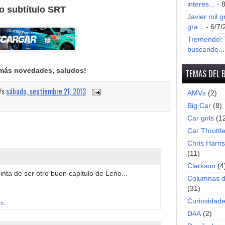
interes...
- 
o subtítulo SRT
Javier mil g
gra...
- 6/7/
Tremendo! T
buscando...
más novedades, saludos!
TEMAS DEL 
a/s
sábado, septiembre 21, 2013
AMVs
(2)
Big Car
(8)
Car girls
(1
Car Throttl
Chris Harri
(11)
Clarkson
(4
inta de ser otro buen capitulo de Leno...
Columnas d
(31)
Curiosidad
.m.
D4A
(2)