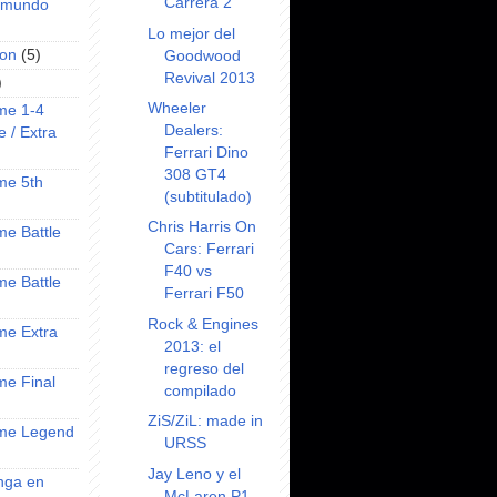
Carrera 2
l mundo
Lo mejor del
on
(5)
Goodwood
Revival 2013
)
Wheeler
ime 1-4
Dealers:
e / Extra
Ferrari Dino
308 GT4
ime 5th
(subtitulado)
Chris Harris On
ime Battle
Cars: Ferrari
F40 vs
ime Battle
Ferrari F50
Rock & Engines
ime Extra
2013: el
regreso del
ime Final
compilado
ZiS/ZiL: made in
nime Legend
URSS
Jay Leno y el
anga en
McLaren P1