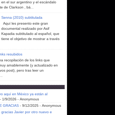
en el sur argentino y el escándalo
te de Clarkson , bá...
Senna (2010) subtitulada
Aquí les presento este gran
documental realizado por Asif
Kapadia subtitulado al español, que
tiene el objetivo de mostrar a través
inks resubidos
a recopilación de los links que
muy amablemente (y actualizado en
vos post), pero tras leer un
..
yo aquí en México ya están al
- 1/9/2026
- Anonymous
E GRACIAS
- 9/12/2025
- Anonymous
gracias Javier por otro nuevo e