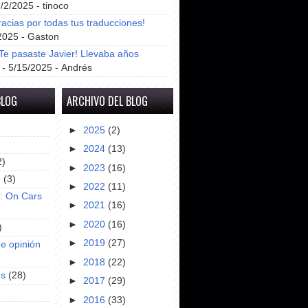
8/2/2025
- tinoco
racias por todas tus traducciones!
2025
- Gaston
e pasaste Javier! Llevaba años
- 5/15/2025
- Andrés
BLOG
ARCHIVO DEL BLOG
►
2025
(2)
►
2024
(13)
2)
►
2023
(16)
e
(3)
►
2022
(11)
s: On Cars
►
2021
(16)
►
2020
(16)
)
►
2019
(27)
e opinión
►
2018
(22)
es
(28)
►
2017
(29)
►
2016
(33)