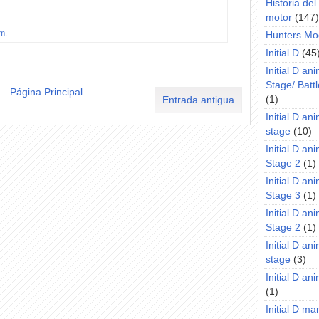
Historia de
motor
(147)
.m.
Hunters Mo
Initial D
(45
Initial D an
Stage/ Battl
Página Principal
(1)
Entrada antigua
Initial D an
stage
(10)
Initial D an
Stage 2
(1)
Initial D an
Stage 3
(1)
Initial D an
Stage 2
(1)
Initial D an
stage
(3)
Initial D a
(1)
Initial D m