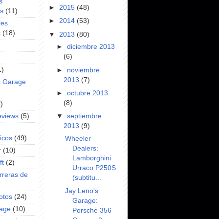
s
►
2015
(48)
es
(11)
►
2014
(53)
les
s
(18)
▼
2013
(80)
►
diciembre 2013
(6)
1)
►
noviembre
2013
(7)
s Garage
►
octubre 2013
(8)
)
▼
septiembre
eviews
(5)
2013
(9)
icos
(49)
Wheeler
Dealers:
r
(10)
Lamborghini
ft
(2)
Urraco P250S
rreras de
(subtitu...
Jay Leno's
otos
(24)
Garage:
rage
(10)
Porsche 356