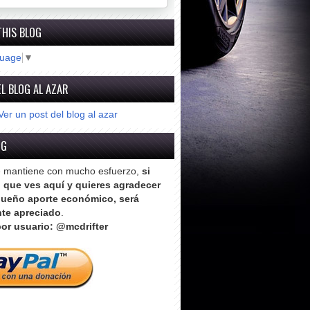
THIS BLOG
guage
▼
L BLOG AL AZAR
Ver un post del blog al azar
OG
e mantiene con mucho esfuerzo,
si
o que ves aquí y quieres agradecer
ueño aporte económico, será
te apreciado
.
or usuario: @mcdrifter