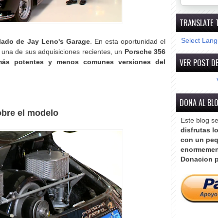
TRANSLATE 
Select Lan
lado
de Jay Leno's Garage
. En esta oportunidad el
una de sus adquisiciones recientes, un
Porsche 356
VER POST DE
 más potentes y menos comunes versiones del
DONA AL BL
bre el modelo
Este blog s
disfrutas l
con un peq
enormemen
Donacion p