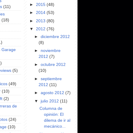
s
►
2015
(48)
es
(11)
►
2014
(53)
les
s
(18)
►
2013
(80)
▼
2012
(76)
►
diciembre 2012
1)
(8)
s Garage
►
noviembre
2012
(7)
)
►
octubre 2012
(10)
eviews
(5)
►
septiembre
icos
(49)
2012
(11)
r
(10)
►
agosto 2012
(7)
ft
(2)
▼
julio 2012
(11)
rreras de
Columna de
opinión: El
otos
(24)
dilema de ir al
mecánico...
rage
(10)