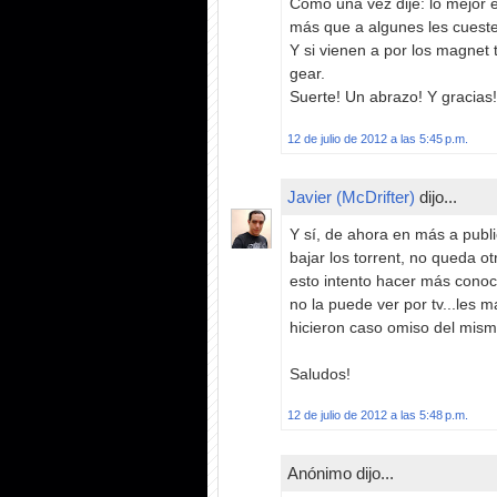
Como una vez dije: lo mejor e
más que a algunes les cueste
Y si vienen a por los magnet t
gear.
Suerte! Un abrazo! Y gracias!
12 de julio de 2012 a las 5:45 p.m.
Javier (McDrifter)
dijo...
Y sí, de ahora en más a publi
bajar los torrent, no queda ot
esto intento hacer más conoc
no la puede ver por tv...les 
hicieron caso omiso del mis
Saludos!
12 de julio de 2012 a las 5:48 p.m.
Anónimo dijo...