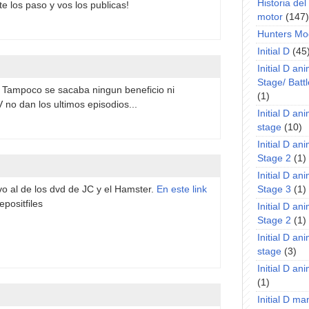
Historia de
te los paso y vos los publicas!
motor
(147)
Hunters Mo
Initial D
(45
Initial D an
Stage/ Battl
 Tampoco se sacaba ningun beneficio ni
(1)
 no dan los ultimos episodios...
Initial D an
stage
(10)
Initial D an
Stage 2
(1)
Initial D an
Stage 3
(1)
vo al de los dvd de JC y el Hamster.
En este link
epositfiles
Initial D an
Stage 2
(1)
Initial D an
stage
(3)
Initial D a
(1)
Initial D m