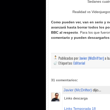
Sedanes cuatro
Realidad vs Videojuego
Como pueden ver, van en serio y n
avanzará hasta borrar todos los pos
BBC al respecto
. Para los que fuer
comentario y pueden descargarlos 
Publicadas por
Javier (McDrifter)
a l
Etiquetas:
Editorial
31 comentarios:
Javier (McDrifter)
dijo...
Links descarga
Links Temporada 18