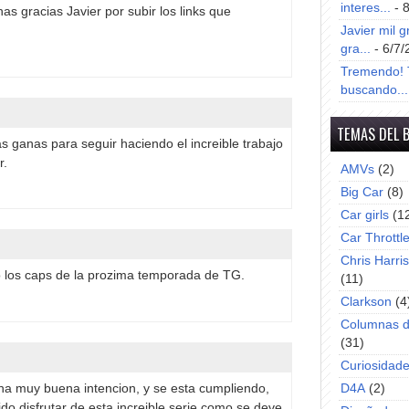
interes...
- 
s gracias Javier por subir los links que
Javier mil g
gra...
- 6/7/
Tremendo! T
buscando...
TEMAS DEL 
as ganas para seguir haciendo el increible trabajo
r.
AMVs
(2)
Big Car
(8)
Car girls
(1
Car Throttl
Chris Harri
o los caps de la prozima temporada de TG.
(11)
Clarkson
(4
Columnas d
(31)
Curiosidad
a muy buena intencion, y se esta cumpliendo,
D4A
(2)
o disfrutar de esta increible serie como se deve