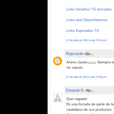
Links Desafíos TG borrados
Links dvd Clkson/Hammo
Links Especiales TG
12 de julio de 2012 a las 5:24 p.m.
Rojocardin
dijo...
Ánimo Javier¡¡¡¡¡¡¡ Siempre 
Un saludo
12 de julio de 2012 a las 5:36 p.m.
Eduardo B.
dijo...
Que cagada!
Es una forrada de parte de la
castellano de sus productos.