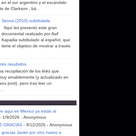
en el sur argentino y el escándalo
te de Clarkson , bá...
Senna (2010) subtitulada
Aquí les presento este gran
documental realizado por Asif
Kapadia subtitulado al español, que
tiene el objetivo de mostrar a través
inks resubidos
a recopilación de los links que
muy amablemente (y actualizado en
vos post), pero tras leer un
..
yo aquí en México ya están al
- 1/9/2026
- Anonymous
E GRACIAS
- 9/12/2025
- Anonymous
gracias Javier por otro nuevo e