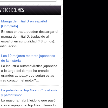
VISTOS DEL MES
Manga de Initial D en español
[Completo]
En esta entrada pueden descargar el
manga de Initial D, traducido al
español en su totalidad (48 tomos).
ntinuación...
Los 10 mejores motores japoneses
de la historia
La industria automovilistica japonesa
a lo largo del tiempo ha creado
grandes autos...y que serian estas
n su corazon, el motor?...
La patente de Top Gear o "dicotomía
y patriotismo"
La mayoría habrá leido lo que pasó
con el equipo de Top Gear filmando