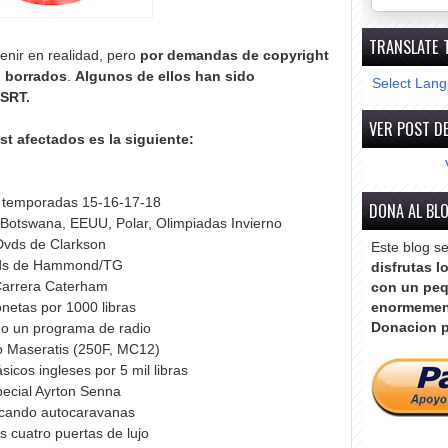
TRANSLATE 
venir en realidad, pero
por demandas de copyright
 borrados
.
Algunos de ellos han sido
Select Lan
 SRT.
VER POST DE
st afectados es la siguiente:
 temporadas 15-16-17-18
DONA AL BL
, Botswana, EEUU, Polar, Olimpiadas Invierno
Dvds de Clarkson
Este blog s
ds de Hammond/TG
disfrutas l
arrera Caterham
con un peq
netas por 1000 libras
enormemen
Donacion p
o un programa de radio
 Maseratis (250F, MC12)
sicos ingleses por 5 mil libras
ecial Ayrton Senna
icando autocaravanas
 cuatro puertas de lujo