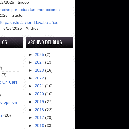
8/2/2025
- tinoco
racias por todas tus traducciones!
2025
- Gaston
e pasaste Javier! Llevaba años
- 5/15/2025
- Andrés
BLOG
ARCHIVO DEL BLOG
►
2025
(2)
►
2024
(13)
2)
►
2023
(16)
e
(3)
►
2022
(11)
s: On Cars
►
2021
(16)
►
2020
(16)
)
►
2019
(27)
e opinión
►
2018
(22)
es
(28)
►
2017
(29)
►
2016
(33)