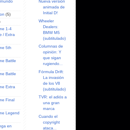
Nueva versión
l mundo
animada de
Initial D!
on
(5)
Wheeler
)
Dealers:
ime 1-4
BMW M5
e / Extra
(subtitulado)
Columnas de
ime 5th
opinión: Y
que sigan
ime Battle
rugiendo...
Fórmula Drift:
ime Battle
La invasión
de los V8
ime Extra
(subtitulado)
TVR: el adiós a
ime Final
una gran
marca
nime Legend
Cuando el
copyright
anga en
ataca...