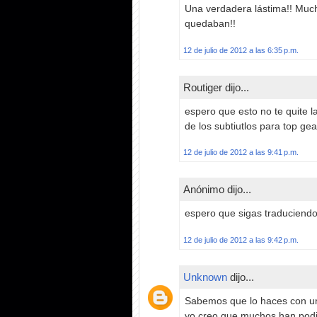
Una verdadera lástima!! Mucha
quedaban!!
12 de julio de 2012 a las 6:35 p.m.
Routiger dijo...
espero que esto no te quite l
de los subtiutlos para top gea
12 de julio de 2012 a las 9:41 p.m.
Anónimo dijo...
espero que sigas traduciend
12 de julio de 2012 a las 9:42 p.m.
Unknown
dijo...
Sabemos que lo haces con un
yo creo que muchos han podid