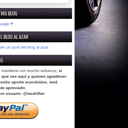
THIS BLOG
guage
▼
L BLOG AL AZAR
Ver un post del blog al azar
OG
e mantiene con mucho esfuerzo,
si
o que ves aquí y quieres agradecer
ueño aporte económico, será
te apreciado
.
or usuario: @mcdrifter