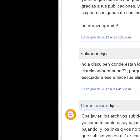
gracias a tus publicaciones, 
caigan esas ganas de continu
un abrazo grande!
13 de julio de 2012 a las 1:57 a.m.
salvador dijo...
hola disculpen donde estan l
clarckson/hammond??, porque l
asociada a ese enlace fue el
13 de julio de 2012 a las 4:12 a.m.
Carbotanium
dijo...
Che javier, los archivos subi
yo como te conte estoy bajan
bajando, y los links q vos no 
que subiste vos en el 1er com