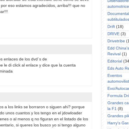
Diseñadore
y por eso estamos agradecidos, arriba!!! que no
automotric
ar!!!
Documenta
subtitulado
Drift
(18)
DRIVE
(3)
Drivetribe
(
Edd China'
Revival
(1)
os enlaces de los dvd´s de
Editorial
(34
e di click al enlace y dice que la cuenta
Eds Auto R
iminada
Eventos
automovilist
Evo/Autoca
Formula Dri
Grandes ca
dos a los links se borraron o siguen ahi? porque
la F1
(8)
do unos cuantos y los tengo en el jdowloader
Grandes pil
tenes o al menos q no figuran en el listado de los
Harry's Ga
entario, si queres los busco yo si tengo alguno