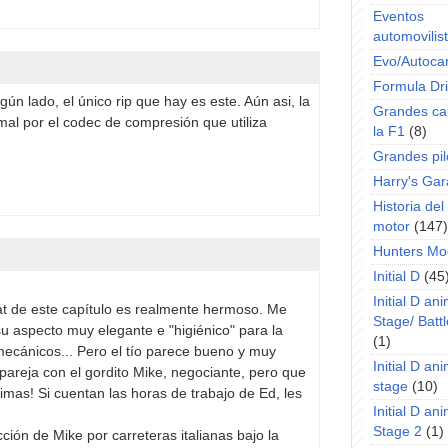
Eventos
automovilist
Evo/Autoca
Formula Dri
ún lado, el único rip que hay es este. Aún asi, la
Grandes ca
mal por el codec de compresión que utiliza
la F1
(8)
Grandes pil
Harry's Ga
Historia de
motor
(147)
Hunters Mo
Initial D
(45
Initial D an
iat de este capítulo es realmente hermoso. Me
Stage/ Battl
 su aspecto muy elegante e "higiénico" para la
(1)
ecánicos... Pero el tío parece bueno y muy
Initial D an
pareja con el gordito Mike, negociante, pero que
stage
(10)
nimas! Si cuentan las horas de trabajo de Ed, les
Initial D an
Stage 2
(1)
cción de Mike por carreteras italianas bajo la