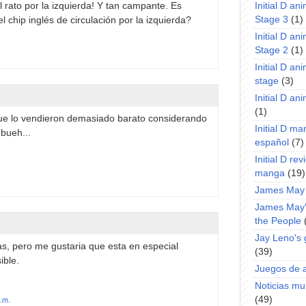
l rato por la izquierda! Y tan campante. Es
Initial D an
Stage 3
(1)
l chip inglés de circulación por la izquierda?
Initial D an
Stage 2
(1)
Initial D an
stage
(3)
Initial D a
(1)
que lo vendieron demasiado barato considerando
Initial D m
 bueh...
español
(7)
Initial D rev
manga
(19)
James May
James May'
the People
Jay Leno's
as, pero me gustaria que esta en especial
(39)
ible.
Juegos de 
Noticias m
(49)
p.m.