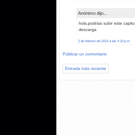
Anónimo dijo...
hola,podrias subir este capitu
descarga
2 de febrero de 2015 a las 4:10 p.m.
Publicar un comentario
Entrada más reciente