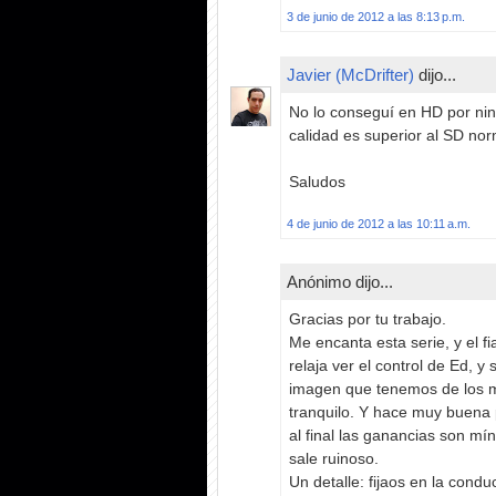
3 de junio de 2012 a las 8:13 p.m.
Javier (McDrifter)
dijo...
No lo conseguí en HD por ning
calidad es superior al SD nor
Saludos
4 de junio de 2012 a las 10:11 a.m.
Anónimo dijo...
Gracias por tu trabajo.
Me encanta esta serie, y el f
relaja ver el control de Ed, y
imagen que tenemos de los m
tranquilo. Y hace muy buena 
al final las ganancias son mí
sale ruinoso.
Un detalle: fijaos en la condu