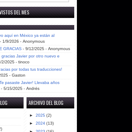
VISTOS DEL MES
yo aquí en México ya están al
- 1/9/2026
- Anonymous
E GRACIAS
- 9/12/2025
- Anonymous
gracias Javier por otro nuevo e
8/2/2025
- tinoco
racias por todas tus traducciones!
2025
- Gaston
e pasaste Javier! Llevaba años
- 5/15/2025
- Andrés
BLOG
ARCHIVO DEL BLOG
►
2025
(2)
►
2024
(13)
2)
►
2023
(16)