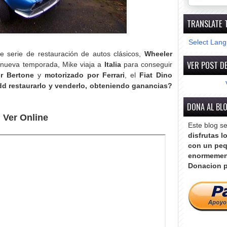
TRANSLATE 
Select Lan
te serie de restauración de autos clásicos,
Wheeler
VER POST DE
a nueva temporada, Mike viaja a
Italia
para conseguir
r Bertone
y
motorizado por Ferrari
, el
Fiat Dino
d restaurarlo y venderlo, obteniendo ganancias?
DONA AL BL
Ver Online
Este blog s
disfrutas l
con un peq
enormemen
Donacion p