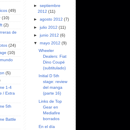
►
septiembre
icos
(49)
2012
(11)
r
(10)
►
agosto 2012
(7)
ft
(2)
►
julio 2012
(11)
rreras de
►
junio 2012
(6)
▼
mayo 2012
(9)
otos
(24)
Wheeler
rage
(10)
Dealers: Fiat
l mundo
Dino Coupé
(subtitulado)
on
(5)
Initial D 5th
)
stage: review
del manga
ime 1-4
(parte 16)
e / Extra
Links de Top
ime 5th
Gear en
Mediafire
borrados
ime Battle
En el día