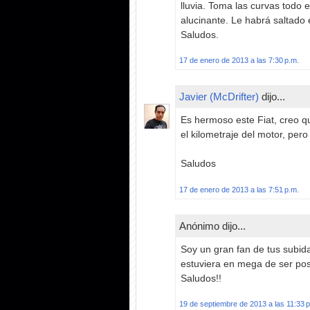
lluvia. Toma las curvas todo e
alucinante. Le habrá saltado e
Saludos.
17 de enero de 2013 a las 7:30 p.m.
Javier (McDrifter)
dijo...
Es hermoso este Fiat, creo 
el kilometraje del motor, pero
Saludos
17 de enero de 2013 a las 7:51 p.m.
Anónimo dijo...
Soy un gran fan de tus subid
estuviera en mega de ser pos
Saludos!!
19 de septiembre de 2013 a las 11:33 