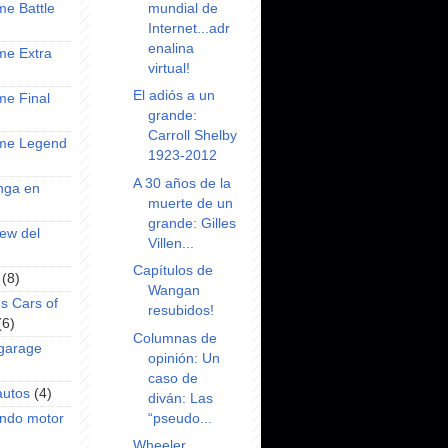
mundial de
ime Battle
Internet...adr
enalina
ime Extra
virtual!
El adiós a un
ime Final
grande:
Carroll Shelby
nime Legend
1923-2012
A 30 años de la
anga en
muerte de un
grande: Gilles
iew del
Villen...
Capítulos de
(8)
Wangan
s Cars of
resubidos!
(6)
Columnas de
 garage
opinión: Un
caso de
autos
(4)
diván: Las
“pseudo...
undo motor
Wheeler