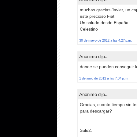
muchas gracias Javier, un ca
este precioso Fiat.
Un saludo desde España.
Celestino
30 de mayo de 2012 a las 4:27 p.m.
Anónimo dijo...
donde se pueden conseguir l
1 de junio de 2012 a las 7:34 p.m.
Anónimo dijo...
Gracias, cuanto tiempo sin t
para descargar?
Salu2.