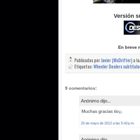
Versión s
En breve 
Publicadas por
Javier (McDrifter)
a l
Etiquetas:
Wheeler Dealers subtitul
9 comentarios:
Anónimo dijo...
Muchas gracias tio¡¡
25 de mayo de 2012 a las 5:43 p.m.
Anónimo dijo...