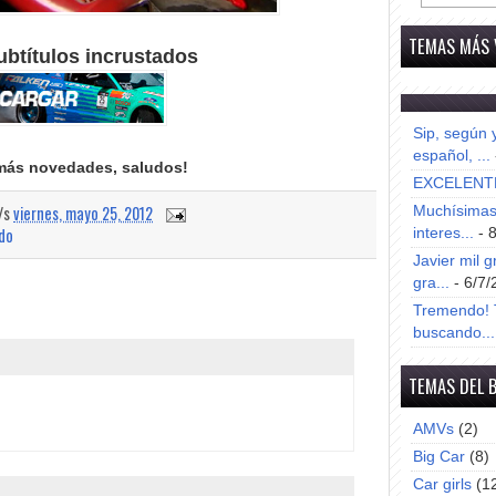
TEMAS MÁS 
ubtítulos incrustados
Sip, según 
español, ...
más novedades, saludos!
EXCELENT
a/s
viernes, mayo 25, 2012
Muchísimas 
ado
interes...
- 
Javier mil g
gra...
- 6/7/
Tremendo! T
buscando...
TEMAS DEL 
AMVs
(2)
Big Car
(8)
Car girls
(1