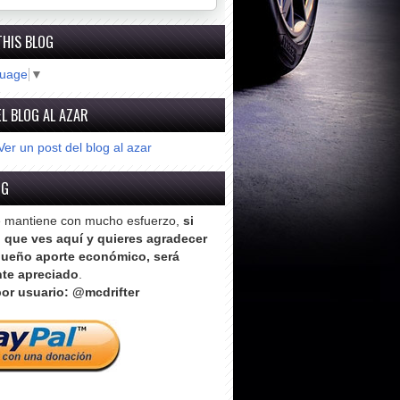
THIS BLOG
guage
▼
L BLOG AL AZAR
Ver un post del blog al azar
OG
e mantiene con mucho esfuerzo,
si
o que ves aquí y quieres agradecer
ueño aporte económico, será
te apreciado
.
or usuario: @mcdrifter