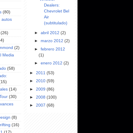
Dealers:
Chevrolet Bel
s
(80)
Air
e autos
(subtitulado)
►
abril 2012
(2)
(26)
24)
►
marzo 2012
(2)
ammond
(2)
►
febrero 2012
(1)
l Media
►
enero 2012
(2)
ado
(58)
►
2011
(53)
ado:
►
2010
(59)
(15)
►
2009
(86)
ales
(14)
Tour
(30)
►
2008
(100)
Avances
►
2007
(68)
Design
(8)
ifting
(16)
F1
(17)