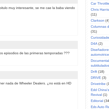
Car Throttl
pitulo muy interesante, se me cae la baba viendo
Chris Harri
(11)
Clarkson
(4
Columnas d
(31)
Curiosidad
D4A
(2)
Diseñadore
os episodios de las primeras temporadas ???
automotric
Documenta
subtitulado
Drift
(18)
DRIVE
(3)
ener nada de Wheeler Dealers. ¿no está en HD
Drivetribe
(
Edd China'
Revival
(1)
Editorial
(34
Eds Auto R