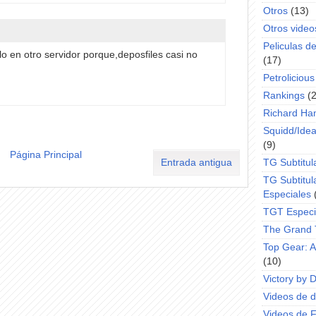
Otros
(13)
Otros video
Peliculas d
lo en otro servidor porque,deposfiles casi no
(17)
Petrolicious
Rankings
(
Richard H
Squidd/Idea
(9)
Página Principal
Entrada antigua
TG Subtitul
TG Subtitul
Especiales
TGT Especi
The Grand 
Top Gear: 
(10)
Victory by 
Videos de dr
Videos de 