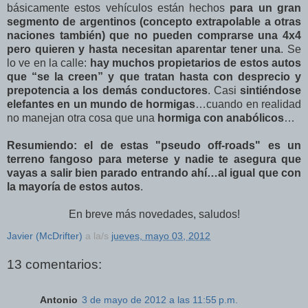
básicamente estos vehículos están hechos
para un gran
segmento de argentinos (concepto extrapolable a otras
naciones también) que no pueden comprarse una 4x4
pero quieren y hasta necesitan aparentar tener una
. Se
lo ve en la calle:
hay muchos propietarios de estos autos
que “se la creen” y que tratan hasta con desprecio y
prepotencia a los demás conductores
. Casi
sintiéndose
elefantes en un mundo de hormigas
…cuando en realidad
no manejan otra cosa que una
hormiga con anabólicos
…
Resumiendo: el de estas "pseudo off-roads" es un
terreno fangoso para meterse y nadie te asegura que
vayas a salir bien parado entrando ahí…al igual que con
la mayoría de estos autos
.
En breve más novedades, saludos!
Javier (McDrifter)
a la/s
jueves, mayo 03, 2012
13 comentarios:
Antonio
3 de mayo de 2012 a las 11:55 p.m.