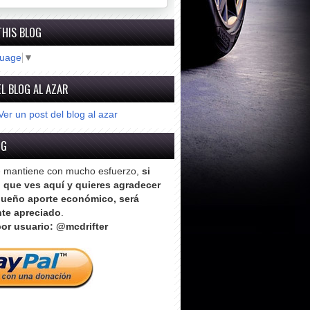
THIS BLOG
guage
▼
L BLOG AL AZAR
Ver un post del blog al azar
OG
e mantiene con mucho esfuerzo,
si
o que ves aquí y quieres agradecer
ueño aporte económico, será
te apreciado
.
or usuario: @mcdrifter