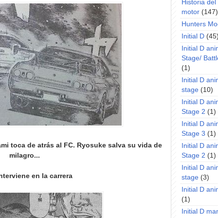
Historia de
motor
(147)
Hunters Mo
Initial D
(45
Initial D an
Stage/ Battl
(1)
Initial D an
stage
(10)
Initial D an
Stage 2
(1)
Initial D an
Stage 3
(1)
i toca de atrás al FC. Ryosuke salva su vida de
Initial D an
milagro...
Stage 2
(1)
Initial D an
nterviene en la carrera
stage
(3)
Initial D a
(1)
Initial D m