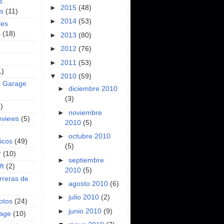
s
►
2015
(48)
es
(11)
►
2014
(53)
les
s
(18)
►
2013
(80)
►
2012
(76)
►
2011
(53)
1)
▼
2010
(59)
s Garage
►
diciembre 2010
(3)
)
►
noviembre
eviews
(5)
2010
(5)
►
octubre 2010
icos
(49)
(5)
r
(10)
►
septiembre
ft
(2)
2010
(5)
rreras de
►
agosto 2010
(6)
►
julio 2010
(2)
otos
(24)
►
junio 2010
(9)
rage
(10)