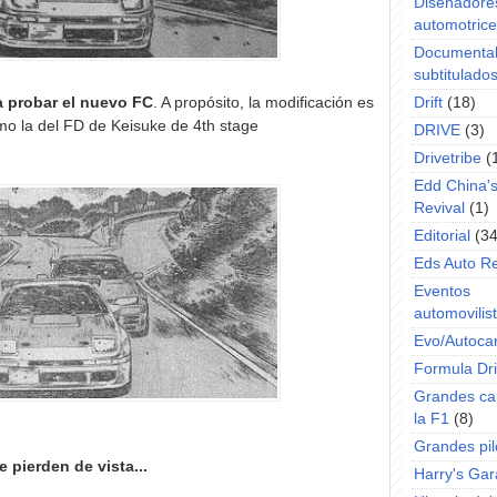
Diseñadore
automotric
Documenta
subtitulado
 a probar el nuevo FC
. A propósito, la modificación es
Drift
(18)
mo la del FD de Keisuke de 4th stage
DRIVE
(3)
Drivetribe
(
Edd China'
Revival
(1)
Editorial
(34
Eds Auto R
Eventos
automovilist
Evo/Autoca
Formula Dri
Grandes ca
la F1
(8)
Grandes pil
e pierden de vista...
Harry's Ga