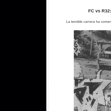
FC vs R32:
La temible carrera ha comen