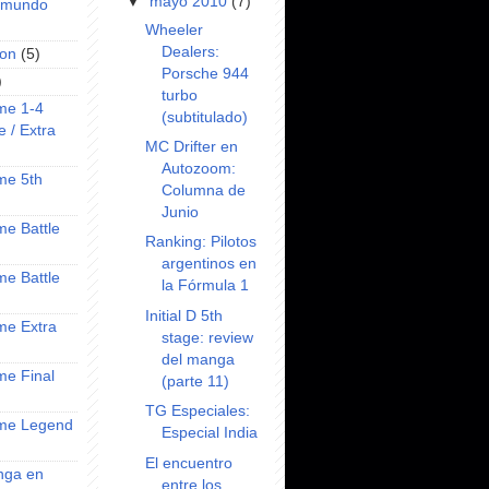
▼
mayo 2010
(7)
l mundo
Wheeler
Dealers:
on
(5)
Porsche 944
)
turbo
ime 1-4
(subtitulado)
e / Extra
MC Drifter en
Autozoom:
ime 5th
Columna de
Junio
ime Battle
Ranking: Pilotos
argentinos en
ime Battle
la Fórmula 1
Initial D 5th
ime Extra
stage: review
del manga
ime Final
(parte 11)
TG Especiales:
nime Legend
Especial India
El encuentro
anga en
entre los