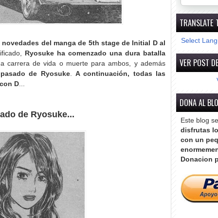
TRANSLATE 
Select Lan
 novedades del manga de 5th stage de Initial D al
ificado,
Ryosuke ha comenzado una dura batalla
VER POST DE
na carrera de vida o muerte para ambos, y además
 pasado de Ryosuke
.
A continuación, todas las
 con D
...
DONA AL BL
sado de Ryosuke...
Este blog s
disfrutas l
con un peq
enormemen
Donacion p