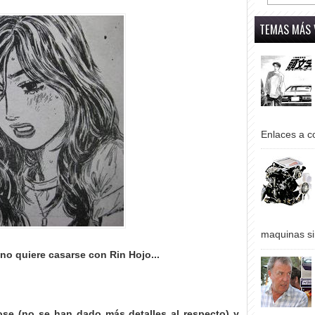
TEMAS MÁS 
Enlaces a co
maquinas si
 no quiere casarse con Rin Hojo...
ose (no se han dado más detalles al respecto) y