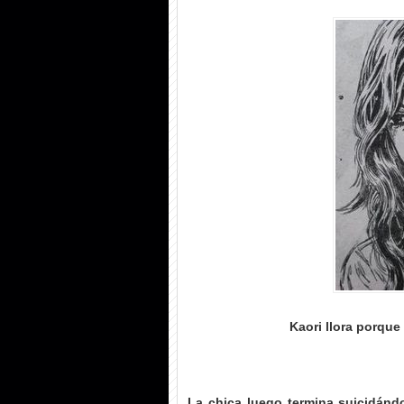
Kaori llora porque
La chica luego termina suicidánd