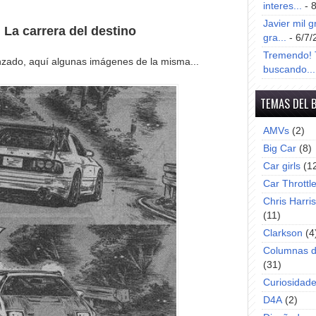
interes...
- 
Javier mil g
 La carrera del destino
gra...
- 6/7/
Tremendo! T
zado, aquí algunas imágenes de la misma...
buscando...
TEMAS DEL 
AMVs
(2)
Big Car
(8)
Car girls
(1
Car Throttl
Chris Harri
(11)
Clarkson
(4
Columnas d
(31)
Curiosidad
D4A
(2)