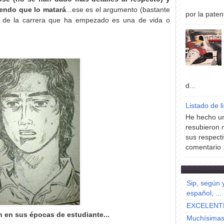
iendo que lo matará
...ese es el argumento (bastante
por la paten
sa de la carrera que ha empezado es una de vida o
d...
Listado de l
He hecho un
resubieron 
sus respecti
comentario .
Sip, según 
español, ...
EXCELENT
n en sus épocas de estudiante...
Muchísimas 