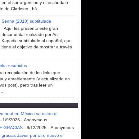
en el sur argentino y el escándalo
te de Clarkson , bá...
Senna (2010) subtitulada
Aquí les presento este gran
documental realizado por Asif
Kapadia subtitulado al español, que
tiene el objetivo de mostrar a través
inks resubidos
a recopilación de los links que
muy amablemente (y actualizado en
vos post), pero tras leer un
..
yo aquí en México ya están al
- 1/9/2026
- Anonymous
E GRACIAS
- 9/12/2025
- Anonymous
gracias Javier por otro nuevo e