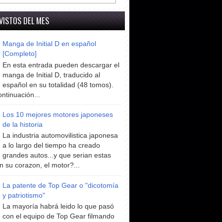
VISTOS DEL MES
Manga de Initial D en español
[Completo]
En esta entrada pueden descargar el
manga de Initial D, traducido al
español en su totalidad (48 tomos).
ntinuación...
Los 10 mejores motores japoneses
de la historia
La industria automovilistica japonesa
a lo largo del tiempo ha creado
grandes autos...y que serian estas
n su corazon, el motor?...
La patente de Top Gear o "dicotomía
y patriotismo"
La mayoría habrá leido lo que pasó
con el equipo de Top Gear filmando