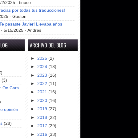
8/2/2025
- tinoco
racias por todas tus traducciones!
2025
- Gaston
e pasaste Javier! Llevaba años
- 5/15/2025
- Andrés
BLOG
ARCHIVO DEL BLOG
►
2025
(2)
►
2024
(13)
2)
►
2023
(16)
e
(3)
►
2022
(11)
s: On Cars
►
2021
(16)
►
2020
(16)
)
►
2019
(27)
e opinión
►
2018
(22)
es
(28)
►
2017
(29)
►
2016
(33)