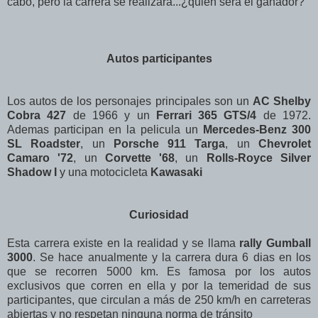
cabo, pero la carrera se realizará...¿quién será el ganador?
Autos participantes
Los autos de los personajes principales son un
AC Shelby
Cobra 427
de 1966 y un
Ferrari 365 GTS/4
de 1972.
Ademas participan en la pelicula un
Mercedes-Benz 300
SL Roadster
, un
Porsche 911 Targa
, un
Chevrolet
Camaro '72
, un
Corvette '68
, un
Rolls-Royce Silver
Shadow I
y una motocicleta
Kawasaki
Curiosidad
Esta carrera existe en la realidad y se llama
rally Gumball
3000
. Se hace anualmente y la carrera dura 6 dias en los
que se recorren 5000 km. Es famosa por los autos
exclusivos que corren en ella y por la temeridad de sus
participantes, que circulan a más de 250 km/h en carreteras
abiertas y no respetan ninguna norma de tránsito