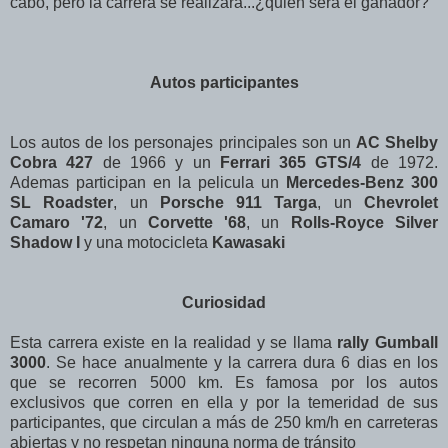
cabo, pero la carrera se realizará...¿quién será el ganador?
Autos participantes
Los autos de los personajes principales son un
AC Shelby
Cobra 427
de 1966 y un
Ferrari 365 GTS/4
de 1972.
Ademas participan en la pelicula un
Mercedes-Benz 300
SL Roadster
, un
Porsche 911 Targa
, un
Chevrolet
Camaro '72
, un
Corvette '68
, un
Rolls-Royce Silver
Shadow I
y una motocicleta
Kawasaki
Curiosidad
Esta carrera existe en la realidad y se llama
rally Gumball
3000
. Se hace anualmente y la carrera dura 6 dias en los
que se recorren 5000 km. Es famosa por los autos
exclusivos que corren en ella y por la temeridad de sus
participantes, que circulan a más de 250 km/h en carreteras
abiertas y no respetan ninguna norma de tránsito