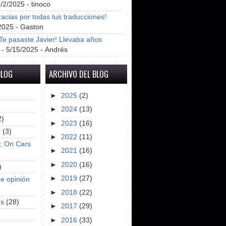
8/2/2025
- tinoco
racias por todas tus traducciones!
2025
- Gaston
e pasaste Javier! Llevaba años
- 5/15/2025
- Andrés
BLOG
ARCHIVO DEL BLOG
►
2025
(2)
►
2024
(13)
2)
►
2023
(16)
e
(3)
►
2022
(11)
s: On Cars
►
2021
(16)
►
2020
(16)
)
►
2019
(27)
e opinión
►
2018
(22)
es
(28)
►
2017
(29)
►
2016
(33)