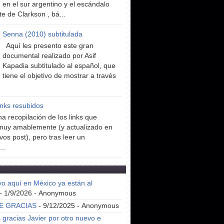
en el sur argentino y el escándalo
te de Clarkson , bá...
Senna (2010) subtitulada
Aquí les presento este gran
documental realizado por Asif
Kapadia subtitulado al español, que
tiene el objetivo de mostrar a través
inks resubidos
a recopilación de los links que
muy amablemente (y actualizado en
vos post), pero tras leer un
..
yo aquí en México ya están al
- 1/9/2026
- Anonymous
E GRACIAS
- 9/12/2025
- Anonymous
gracias Javier por otro nuevo e