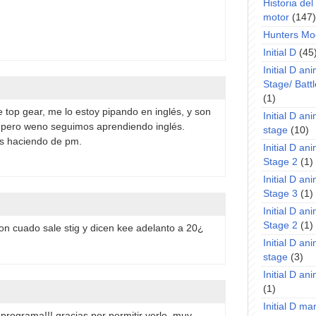
Historia de
motor
(147)
Hunters Mo
Initial D
(45
Initial D an
Stage/ Battl
(1)
 top gear, me lo estoy pipando en inglés, y son
Initial D an
d, pero weno seguimos aprendiendo inglés.
stage
(10)
ás haciendo de pm.
Initial D an
Stage 2
(1)
Initial D an
Stage 3
(1)
Initial D an
Stage 2
(1)
on cuado sale stig y dicen kee adelanto a 20¿
Initial D an
stage
(3)
Initial D a
(1)
Initial D m
programa!!! gracias por permitir verlo, muy