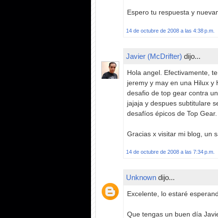
Espero tu respuesta y nuevam
14 de octubre de 2008 a las 4:38 p.m.
Javier (McDrifter)
dijo...
Hola angel. Efectivamente, te
jeremy y may en una Hilux y 
desafio de top gear contra 
jajaja y despues subtitulare 
desafíos épicos de Top Gear.
Gracias x visitar mi blog, un s
14 de octubre de 2008 a las 7:34 p.m.
Unknown
dijo...
Excelente, lo estaré esperan
Que tengas un buen día Javie