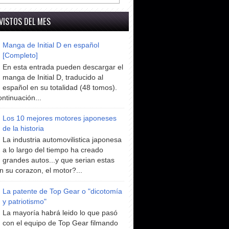
VISTOS DEL MES
Manga de Initial D en español
[Completo]
En esta entrada pueden descargar el
manga de Initial D, traducido al
español en su totalidad (48 tomos).
ntinuación...
Los 10 mejores motores japoneses
de la historia
La industria automovilistica japonesa
a lo largo del tiempo ha creado
grandes autos...y que serian estas
n su corazon, el motor?...
La patente de Top Gear o "dicotomía
y patriotismo"
La mayoría habrá leido lo que pasó
con el equipo de Top Gear filmando