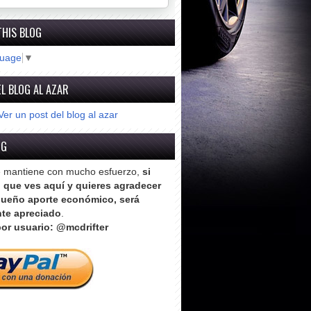
THIS BLOG
guage
▼
L BLOG AL AZAR
Ver un post del blog al azar
OG
e mantiene con mucho esfuerzo,
si
o que ves aquí y quieres agradecer
ueño aporte económico, será
te apreciado
.
or usuario: @mcdrifter