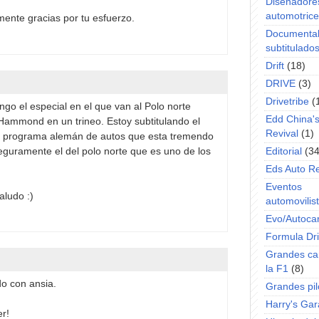
Diseñadore
automotric
ente gracias por tu esfuerzo.
Documenta
subtitulado
Drift
(18)
DRIVE
(3)
Drivetribe
(
ngo el especial en el que van al Polo norte
Edd China'
Hammond en un trineo. Estoy subtitulando el
Revival
(1)
un programa alemán de autos que esta tremendo
seguramente el del polo norte que es uno de los
Editorial
(34
Eds Auto R
Eventos
aludo :)
automovilist
Evo/Autoca
Formula Dri
Grandes ca
la F1
(8)
do con ansia.
Grandes pil
Harry's Ga
r!