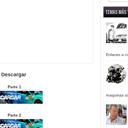
TEMAS MÁS 
Enlaces a co
Descargar
Parte 1
maquinas si
Parte 2