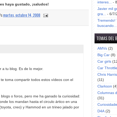
interes...
- 
es haya gustado, ¡saludos!
Javier mil g
gra...
- 6/7/
a/s
martes, octubre 14, 2008
Tremendo! T
buscando...
TEMAS DEL 
AMVs
(2)
Big Car
(8)
Car girls
(1
Car Throttl
a tu blog. Es de lo mejor.
Chris Harri
 te toma compartir todos estos vídeos con el
(11)
Clarkson
(4
Columnas d
 blogs o foros, pero me ha ganado la curiosidad:
(31)
onde los mandan hasta el circulo ártico en una
Curiosidad
(toyota, creo) y Hammod en un trineo jalado por
D4A
(2)