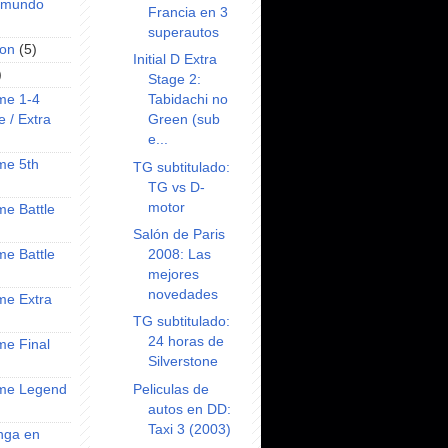
l mundo
Francia en 3
superautos
on
(5)
Initial D Extra
)
Stage 2:
Tabidachi no
ime 1-4
Green (sub
e / Extra
e...
ime 5th
TG subtitulado:
TG vs D-
motor
ime Battle
Salón de Paris
2008: Las
ime Battle
mejores
novedades
ime Extra
TG subtitulado:
24 horas de
ime Final
Silverstone
Peliculas de
nime Legend
autos en DD:
Taxi 3 (2003)
anga en