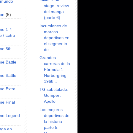
l mundo
stage: review
del manga
on
(5)
(parte 6)
)
Incursiones de
ime 1-4
marcas
e / Extra
deportivas en
el segmento
ime 5th
de...
Grandes
ime Battle
carreras de la
Fórmula 1:
Nurburgring
ime Battle
1968...
ime Extra
TG subtitulado:
Gumpert
Apollo
ime Final
Los mejores
deportivos de
nime Legend
la historia
parte 5:
anga en