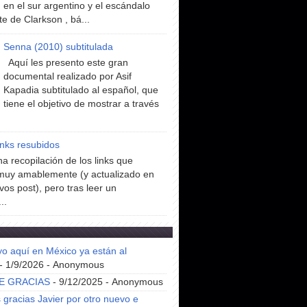
en el sur argentino y el escándalo
te de Clarkson , bá...
Senna (2010) subtitulada
Aquí les presento este gran
documental realizado por Asif
Kapadia subtitulado al español, que
tiene el objetivo de mostrar a través
inks resubidos
a recopilación de los links que
muy amablemente (y actualizado en
vos post), pero tras leer un
..
yo aquí en México ya están al
- 1/9/2026
- Anonymous
E GRACIAS
- 9/12/2025
- Anonymous
gracias Javier por otro nuevo e