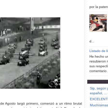
por la paten
d...
Listado de l
He hecho un
resubieron 
sus respecti
comentario .
Sip, según 
español, ...
EXCELENT
de Agosto largó primero, comenzó a un ritmo brutal
Muchísimas 