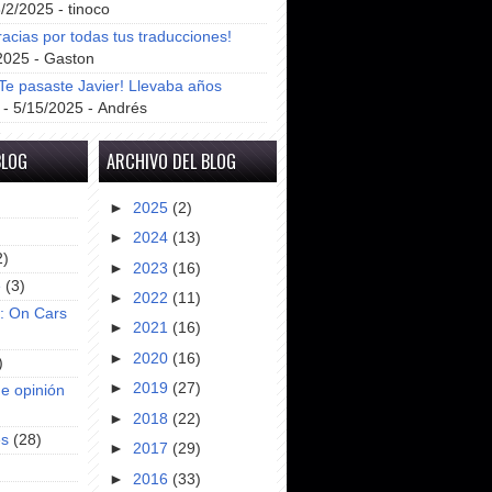
8/2/2025
- tinoco
racias por todas tus traducciones!
2025
- Gaston
e pasaste Javier! Llevaba años
- 5/15/2025
- Andrés
BLOG
ARCHIVO DEL BLOG
►
2025
(2)
►
2024
(13)
2)
►
2023
(16)
e
(3)
►
2022
(11)
s: On Cars
►
2021
(16)
►
2020
(16)
)
►
2019
(27)
e opinión
►
2018
(22)
es
(28)
►
2017
(29)
►
2016
(33)