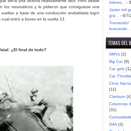
e sería una victoria relativamente fácil. Pero desde
interes...
- 
n los neumáticos y le pidieron que consiguiese una
Javier mil g
 vueltas a base de una conducción endiablada logró
gra...
- 6/7/
 cual entró a boxes en la vuelta 13
Tremendo! T
buscando...
TEMAS DEL 
fatal: ¿El final de todo?
AMVs
(2)
Big Car
(8)
Car girls
(1
Car Throttl
Chris Harri
(11)
Clarkson
(4
Columnas d
(31)
Curiosidad
D4A
(2)