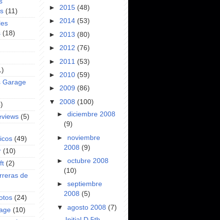
s
►
2015
(48)
es
(11)
►
2014
(53)
les
s
(18)
►
2013
(80)
►
2012
(76)
►
2011
(53)
1)
►
2010
(59)
s Garage
►
2009
(86)
▼
2008
(100)
)
►
diciembre 2008
eviews
(5)
(9)
►
noviembre
icos
(49)
2008
(9)
r
(10)
►
octubre 2008
ft
(2)
(10)
rreras de
►
septiembre
2008
(5)
otos
(24)
▼
agosto 2008
(7)
rage
(10)
Initial D 5th