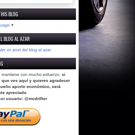
THIS BLOG
guage
▼
L BLOG AL AZAR
Ver un post del blog al azar
OG
e mantiene con mucho esfuerzo,
si
o que ves aquí y quieres agradecer
ueño aporte económico, será
te apreciado
.
or usuario: @mcdrifter