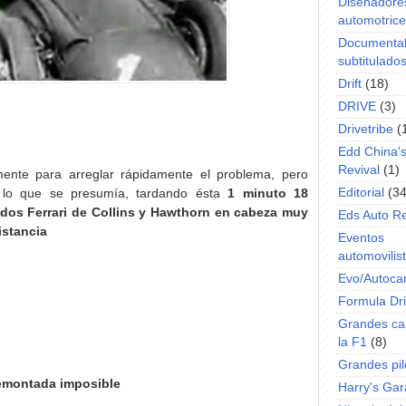
Diseñadore
automotric
Documenta
subtitulado
Drift
(18)
DRIVE
(3)
Drivetribe
(
Edd China'
Revival
(1)
nte para arreglar rápidamente el problema, pero
Editorial
(34
 lo que se presumía, tardando ésta
1 minuto 18
s dos Ferrari de Collins y Hawthorn en cabeza muy
Eds Auto R
istancia
Eventos
automovilist
Evo/Autoca
Formula Dri
Grandes ca
la F1
(8)
Grandes pil
emontada imposible
Harry's Ga