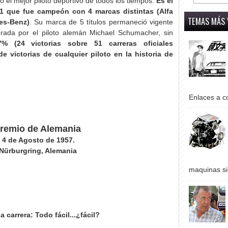
 el mejor piloto deportivo de todos los tiempos.
Es el
 F1 que fue campeón con 4 marcas distintas (Alfa
TEMAS MÁS 
es-Benz)
. Su marca de 5 títulos permaneció vigente
rada por el piloto alemán Michael Schumacher, sin
% (24 victorias sobre 51 carreras oficiales
e victorias de cualquier piloto en la historia de
Enlaces a co
remio de Alemania
 4 de Agosto de 1957.
Nürburgring, Alemania
maquinas si
 carrera: Todo fácil...¿fácil?