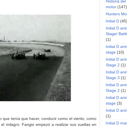
Historia de
motor
(147)
Hunters Mo
Initial D
(45
Initial D an
Stage/ Battl
(1)
Initial D an
stage
(10)
Initial D an
Stage 2
(1)
Initial D an
Stage 3
(1)
Initial D an
Stage 2
(1)
Initial D an
stage
(3)
Initial D a
(1)
 que tenía que hacer, conducir como el viento, como
Initial D m
el milagro: Fangio empezó a realizar sus vueltas en