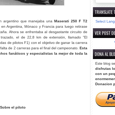
TRANSLATE 
ón argentino que manejaba una
Maserati 250 F T2
Select Lan
lo en Argentina, Mónaco y Francia para luego retirase
VER POST DE
aña. Ahora se enfrentaba al desgastante circuito de
 trazado, el de 22,8 km de extensión, llamado "El
idas de pilotos F1) con el objetivo de ganar la carrera
lta de 2 carreras para el final del campeonato.
Esta
DONA AL BL
hos fanáticos y especialistas la mejor de toda la
Este blog s
disfrutas l
con un peq
enormemen
Donacion p
Sobre el piloto