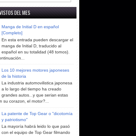
VISTOS DEL MES
Manga de Initial D en español
[Completo]
En esta entrada pueden descargar el
manga de Initial D, traducido al
español en su totalidad (48 tomos).
ntinuación...
Los 10 mejores motores japoneses
de la historia
La industria automovilistica japonesa
a lo largo del tiempo ha creado
grandes autos...y que serian estas
n su corazon, el motor?...
La patente de Top Gear o "dicotomía
y patriotismo"
La mayoría habrá leido lo que pasó
con el equipo de Top Gear filmando