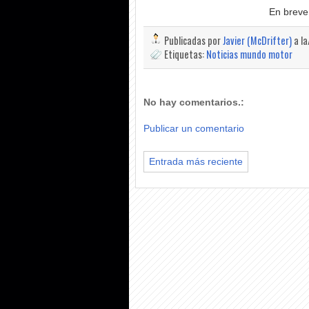
En breve
Publicadas por
Javier (McDrifter)
a l
Etiquetas:
Noticias mundo motor
No hay comentarios.:
Publicar un comentario
Entrada más reciente