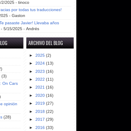
8/2/2025
- tinoco
racias por todas tus traducciones!
2025
- Gaston
e pasaste Javier! Llevaba años
- 5/15/2025
- Andrés
BLOG
ARCHIVO DEL BLOG
►
2025
(2)
►
2024
(13)
2)
►
2023
(16)
e
(3)
►
2022
(11)
s: On Cars
►
2021
(16)
►
2020
(16)
)
►
2019
(27)
e opinión
►
2018
(22)
es
(28)
►
2017
(29)
►
2016
(33)