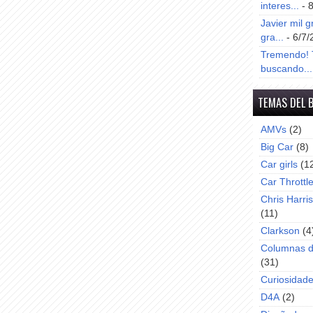
interes...
- 
Javier mil g
gra...
- 6/7/
Tremendo! T
buscando...
TEMAS DEL 
AMVs
(2)
Big Car
(8)
Car girls
(1
Car Throttl
Chris Harri
(11)
Clarkson
(4
Columnas d
(31)
Curiosidad
D4A
(2)