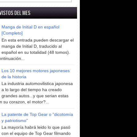
VISTOS DEL MES
Manga de Initial D en español
[Completo]
En esta entrada pueden descargar el
manga de Initial D, traducido al
español en su totalidad (48 tomos).
ntinuación...
Los 10 mejores motores japoneses
de la historia
La industria automovilistica japonesa
a lo largo del tiempo ha creado
grandes autos...y que serian estas
n su corazon, el motor?...
La patente de Top Gear o "dicotomía
y patriotismo"
La mayoría habrá leido lo que pasó
con el equipo de Top Gear filmando