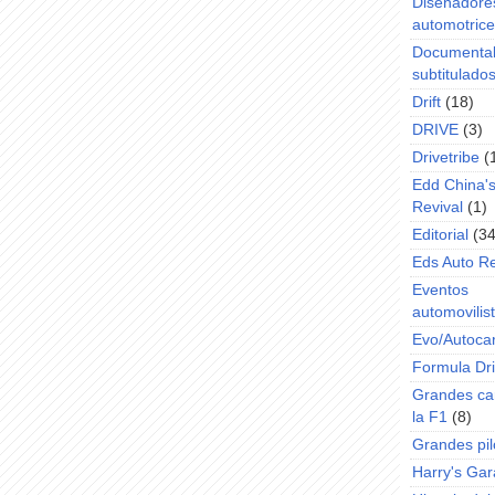
Diseñadore
automotric
Documenta
subtitulado
Drift
(18)
DRIVE
(3)
Drivetribe
(
Edd China'
Revival
(1)
Editorial
(34
Eds Auto R
Eventos
automovilist
Evo/Autoca
Formula Dri
Grandes ca
la F1
(8)
Grandes pil
Harry's Ga