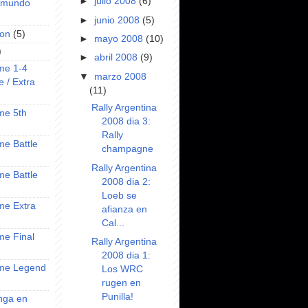
►
julio 2008
(6)
l mundo
►
junio 2008
(5)
on
(5)
►
mayo 2008
(10)
)
►
abril 2008
(9)
ime 1-4
▼
marzo 2008
e / Extra
(11)
Rally Argentina
ime 5th
2008 dia 3:
Rally
ime Battle
champagne
Rally Argentina
ime Battle
2008 dia 2:
Loeb se
ime Extra
afianza en
Cal...
ime Final
Rally Argentina
2008 dia 1:
nime Legend
Los WRC
rugen en
Punilla!
anga en