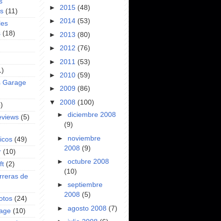
s
►
2015
(48)
es
(11)
►
2014
(53)
les
s
(18)
►
2013
(80)
►
2012
(76)
►
2011
(53)
1)
►
2010
(59)
s Garage
►
2009
(86)
▼
2008
(100)
)
►
diciembre 2008
eviews
(5)
(9)
►
noviembre
icos
(49)
2008
(9)
r
(10)
►
octubre 2008
ft
(2)
(10)
rreras de
►
septiembre
2008
(5)
otos
(24)
►
agosto 2008
(7)
rage
(10)