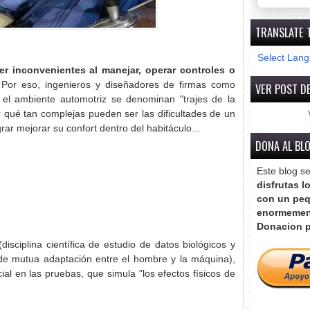
TRANSLATE 
Select Lan
r inconvenientes al manejar, operar controles o
Por eso, ingenieros y diseñadores de firmas como
VER POST DE
el ambiente automotriz se denominan "trajes de la
r qué tan complejas pueden ser las dificultades de un
ar mejorar su confort dentro del habitáculo...
DONA AL BL
Este blog s
disfrutas l
con un peq
enormemen
Donacion p
isciplina científica de estudio de datos biológicos y
de mutua adaptación entre el hombre y la máquina),
ial en las pruebas, que simula "los efectos físicos de