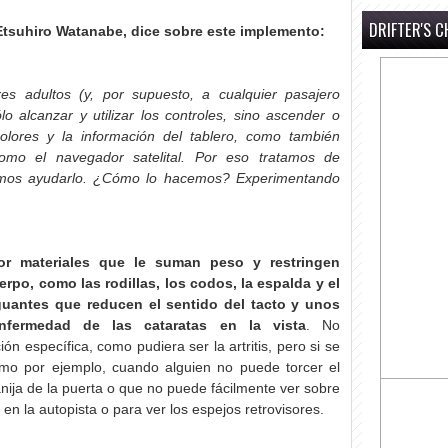
DRIFTER'S C
 Etsuhiro Watanabe, dice sobre este implemento:
 adultos (y, por supuesto, a cualquier pasajero
o alcanzar y utilizar los controles, sino ascender o
colores y la información del tablero, como también
como el navegador satelital. Por eso tratamos de
emos ayudarlo. ¿Cómo lo hacemos? Experimentando
or materiales que le suman peso y restringen
rpo, como las rodillas, los codos, la espalda y el
guantes que reducen el sentido del tacto y unos
nfermedad de las cataratas en la vista
. No
n específica, como pudiera ser la artritis, pero si se
omo por ejemplo, cuando alguien no puede torcer el
nija de la puerta o que no puede fácilmente ver sobre
en la autopista o para ver los espejos retrovisores.