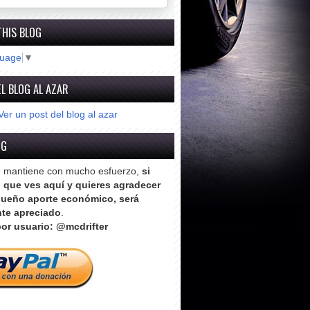
THIS BLOG
guage
▼
L BLOG AL AZAR
Ver un post del blog al azar
OG
e mantiene con mucho esfuerzo,
si
o que ves aquí y quieres agradecer
ueño aporte económico, será
te apreciado
.
or usuario: @mcdrifter