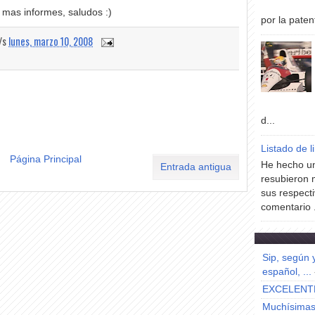
 mas informes, saludos :)
por la paten
a/s
lunes, marzo 10, 2008
d...
Listado de l
Página Principal
He hecho un
Entrada antigua
resubieron 
sus respecti
comentario .
Sip, según 
español, ...
EXCELENT
Muchísimas 