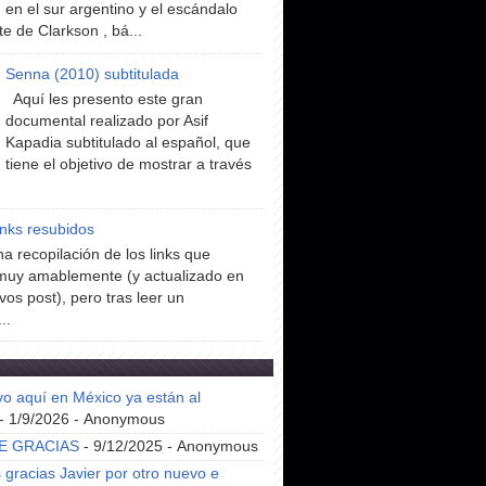
en el sur argentino y el escándalo
te de Clarkson , bá...
Senna (2010) subtitulada
Aquí les presento este gran
documental realizado por Asif
Kapadia subtitulado al español, que
tiene el objetivo de mostrar a través
inks resubidos
a recopilación de los links que
muy amablemente (y actualizado en
vos post), pero tras leer un
..
yo aquí en México ya están al
- 1/9/2026
- Anonymous
E GRACIAS
- 9/12/2025
- Anonymous
gracias Javier por otro nuevo e