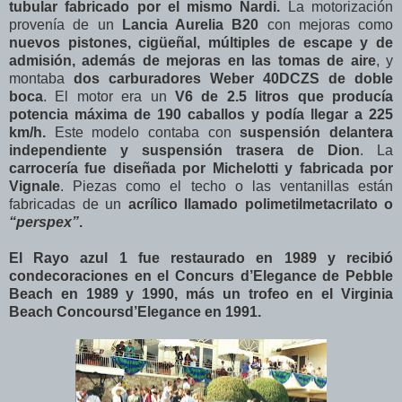
tubular fabricado por el mismo Nardi.
La motorización
provenía de un
Lancia Aurelia B20
con mejoras como
nuevos pistones, cigüeñal, múltiples de escape y de
admisión, además de mejoras en las tomas de aire
, y
montaba
dos carburadores Weber 40DCZS de doble
boca
. El motor era un
V6 de 2.5 litros que producía
potencia máxima de 190 caballos y podía llegar a 225
km/h.
Este modelo contaba con
suspensión delantera
independiente y suspensión trasera de Dion
. La
carrocería fue diseñada por Michelotti y fabricada por
Vignale
. Piezas como el techo o las ventanillas están
fabricadas de un
acrílico llamado polimetilmetacrilato o
“perspex”
.
El Rayo azul 1 fue restaurado en 1989 y recibió
condecoraciones en el Concurs d’Elegance de Pebble
Beach en 1989 y 1990, más un trofeo en el Virginia
Beach Concoursd’Elegance en 1991.