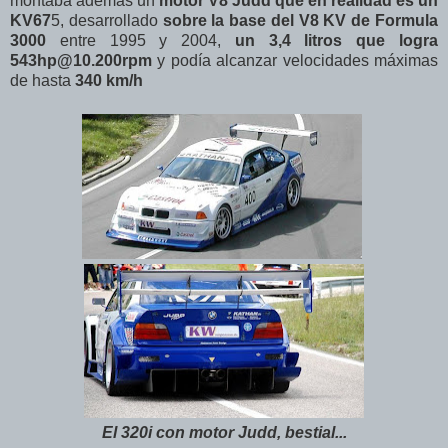
montaba además un
motor V8 Judd que en realidad es un
KV67
5, desarrollado
sobre la base del V8 KV de Formula
3000
entre 1995 y 2004,
un 3,4 litros que logra
543hp@10.200rpm
y podía alcanzar velocidades máximas
de hasta
340 km/h
El 320i con motor Judd, bestial...