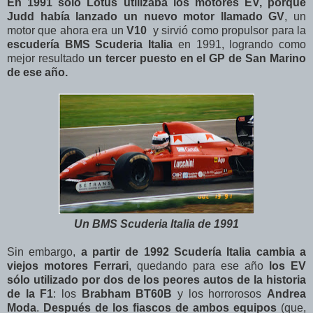
En 1991 sólo Lotus utilizaba los motores EV, porque
Judd había lanzado un nuevo motor llamado GV
, un
motor que ahora era un
V10
y sirvió como propulsor para la
escudería BMS Scuderia Italia
en 1991, logrando como
mejor resultado
un tercer puesto en el GP de San Marino
de ese año.
Un BMS Scuderia Italia de 1991
Sin embargo,
a partir de 1992 Scudería Italia cambia a
viejos motores Ferrari
, quedando para ese año
los EV
sólo utilizado por dos de los peores autos de la historia
de la F1
: los
Brabham BT60B
y los horrorosos
Andrea
Moda
.
Después de los fiascos de ambos equipos
(que,