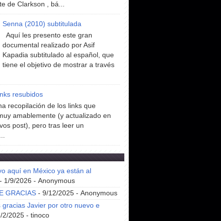
te de Clarkson , bá...
Senna (2010) subtitulada
Aquí les presento este gran
documental realizado por Asif
Kapadia subtitulado al español, que
tiene el objetivo de mostrar a través
inks resubidos
a recopilación de los links que
muy amablemente (y actualizado en
vos post), pero tras leer un
..
yo aquí en México ya están al
- 1/9/2026
- Anonymous
E GRACIAS
- 9/12/2025
- Anonymous
gracias Javier por otro nuevo e
8/2/2025
- tinoco