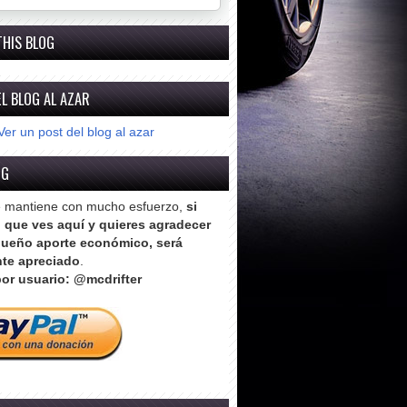
THIS BLOG
L BLOG AL AZAR
Ver un post del blog al azar
OG
e mantiene con mucho esfuerzo,
si
o que ves aquí y quieres agradecer
ueño aporte económico, será
te apreciado
.
or usuario: @mcdrifter