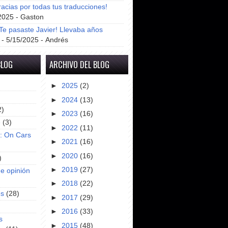
racias por todas tus traducciones!
2025
- Gaston
e pasaste Javier! Llevaba años
- 5/15/2025
- Andrés
BLOG
ARCHIVO DEL BLOG
►
2025
(2)
►
2024
(13)
2)
►
2023
(16)
e
(3)
►
2022
(11)
s: On Cars
►
2021
(16)
►
2020
(16)
)
►
2019
(27)
e opinión
►
2018
(22)
es
(28)
►
2017
(29)
►
2016
(33)
s
►
2015
(48)