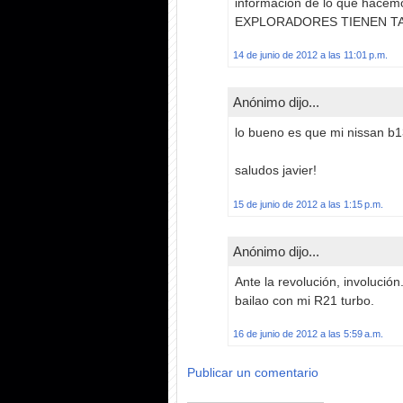
informacion de lo que hac
EXPLORADORES TIENEN T
14 de junio de 2012 a las 11:01 p.m.
Anónimo dijo...
lo bueno es que mi nissan b
saludos javier!
15 de junio de 2012 a las 1:15 p.m.
Anónimo dijo...
Ante la revolución, involución
bailao con mi R21 turbo.
16 de junio de 2012 a las 5:59 a.m.
Publicar un comentario