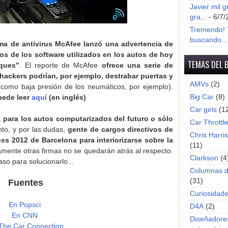
Javier mil g
gra...
- 6/7/
Tremendo! T
buscando...
rma de antivirus McAfee lanzó una advertencia de
s de los software utilizados en los autos de hoy
TEMAS DEL 
aques”
. El reporte de McAfee
ofrece una serie de
hackers podrían, por ejemplo, destrabar puertas y
AMVs
(2)
como baja presión de los neumáticos, por ejemplo).
Big Car
(8)
uede leer
aquí
(en inglés)
Car girls
(1
para los autos computarizados del futuro o sólo
Car Throttl
nto, y por las dudas,
gente de cargos directivos de
Chris Harri
ss 2012 de Barcelona para interiorizarse sobre la
(11)
mente otras firmas no se quedarán atrás al respecto.
Clarkson
(4
aso para solucionarlo...
Columnas d
(31)
Fuentes
Curiosidad
En Popsci
D4A
(2)
En CNN
Diseñadore
The Car Connection