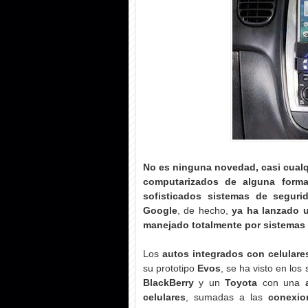
No es ninguna novedad, casi cualq
computarizados de alguna form
sofisticados sistemas de seguri
Google
, de hecho,
ya ha lanzado u
manejado totalmente por sistemas
Los
autos integrados con celulare
su prototipo
Evos
, se ha visto en los
BlackBerry
y un
Toyota
con una
celulares
, sumadas a las
conexio