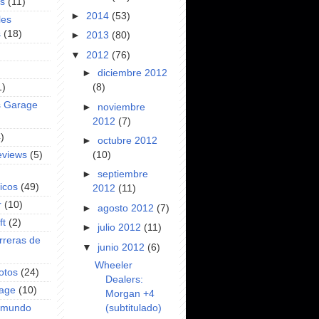
es
(11)
►
2014
(53)
les
s
(18)
►
2013
(80)
▼
2012
(76)
►
diciembre 2012
1)
(8)
s Garage
►
noviembre
2012
(7)
)
►
octubre 2012
(10)
eviews
(5)
►
septiembre
icos
(49)
2012
(11)
r
(10)
►
agosto 2012
(7)
ft
(2)
►
julio 2012
(11)
rreras de
▼
junio 2012
(6)
Wheeler
otos
(24)
Dealers:
rage
(10)
Morgan +4
(subtitulado)
l mundo