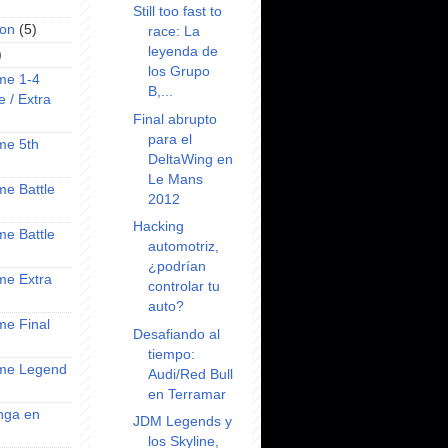
Still too fast to
on
(5)
race: La
leyenda de
)
los Grupo
ime 1-4
B,...
e / Extra
Final abrupto
para el
ime 5th
DeltaWing en
Le Mans
ime Battle
2012
Hacking
ime Battle
automotriz,
¿podrían
ime Extra
controlar tu
auto?
ime Final
Desafiando al
tiempo:
nime Legend
Audi/Red Bull
en Terramar
anga en
JDM Legends y
los Skyline,