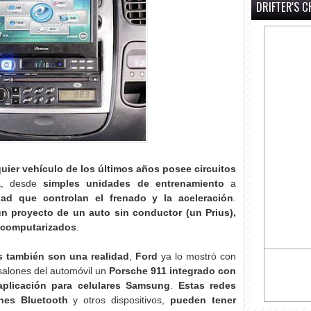
DRIFTER'S C
uier vehículo de los últimos años posee circuitos
a
, desde
simples unidades de entrenamiento
a
dad
que controlan el frenado y la aceleración
.
n proyecto de un auto sin conductor (un Prius),
 computarizados
.
s también son una realidad
,
Ford
ya lo mostró con
 salones del automóvil un
Porsche 911 integrado con
aplicación para celulares Samsung
.
Estas redes
nes Bluetooth
y otros dispositivos,
pueden tener