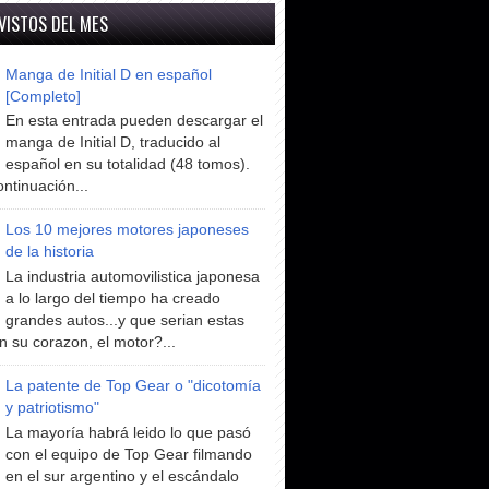
VISTOS DEL MES
Manga de Initial D en español
[Completo]
En esta entrada pueden descargar el
manga de Initial D, traducido al
español en su totalidad (48 tomos).
ntinuación...
Los 10 mejores motores japoneses
de la historia
La industria automovilistica japonesa
a lo largo del tiempo ha creado
grandes autos...y que serian estas
n su corazon, el motor?...
La patente de Top Gear o "dicotomía
y patriotismo"
La mayoría habrá leido lo que pasó
con el equipo de Top Gear filmando
en el sur argentino y el escándalo