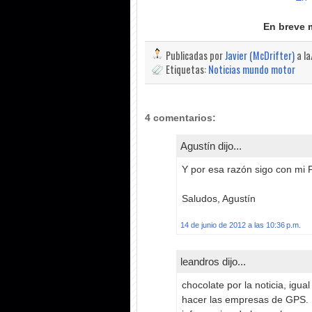
En breve 
Publicadas por
Javier (McDrifter)
a l
Etiquetas:
Noticias mundo motor
4 comentarios:
Agustín dijo...
Y por esa razón sigo con mi F
Saludos, Agustín
14 de junio de 2012 a las 10:36 p.m.
leandros dijo...
chocolate por la noticia, igu
hacer las empresas de GPS.