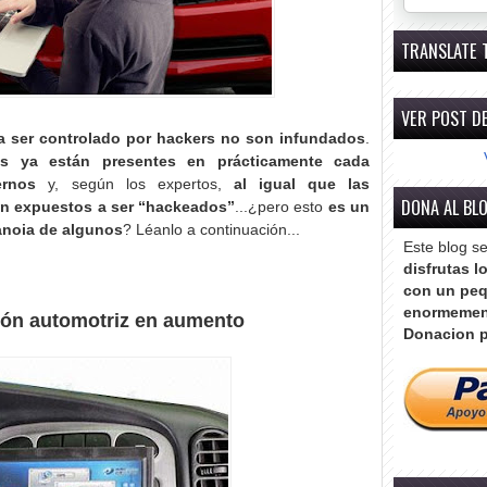
TRANSLATE 
VER POST DE
 ser controlado por hackers no son infundados
.
s ya están presentes en prácticamente cada
ernos
y, según los expertos,
al igual que las
DONA AL BL
án expuestos a ser “hackeados”
...¿pero esto
es un
anoia de algunos
? Léanlo a continuación...
Este blog s
disfrutas l
con un peq
enormemen
ón automotriz en aumento
Donacion p