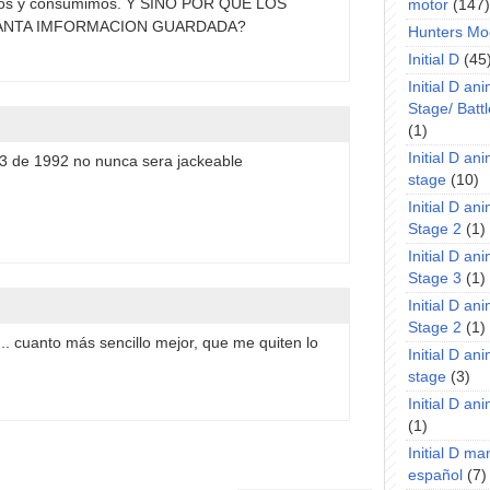
emos y consumimos. Y SINO POR QUE LOS
motor
(147)
ANTA IMFORMACION GUARDADA?
Hunters Mo
Initial D
(45
Initial D an
Stage/ Battl
(1)
Initial D an
13 de 1992 no nunca sera jackeable
stage
(10)
Initial D an
Stage 2
(1)
Initial D an
Stage 3
(1)
Initial D an
Stage 2
(1)
... cuanto más sencillo mejor, que me quiten lo
Initial D an
stage
(3)
Initial D a
(1)
Initial D m
español
(7)