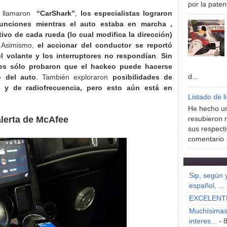
por la paten
ue llamaron
“CarShark”
,
los especialistas lograron
nciones mientras el auto estaba en marcha ,
ivo de cada rueda (lo cual modifica la dirección)
 Asimismo,
el accionar del conductor se reportó
el volante y los interruptores no respondían
.
Sin
res sólo probaron que el hackeo puede hacerse
d...
o del auto
. También exploraron
posibilidades de
 y de radiofrecuencia, pero esto aún está en
Listado de l
He hecho un
alerta de McAfee
resubieron 
sus respecti
comentario .
Sip, según 
español, ...
EXCELENT
Muchísimas 
interes...
- 