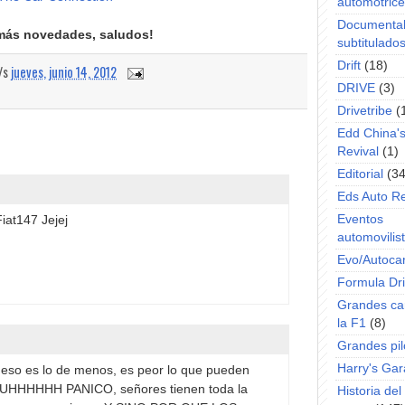
automotric
Documenta
más novedades, saludos!
subtitulado
Drift
(18)
a/s
jueves, junio 14, 2012
DRIVE
(3)
Drivetribe
(
Edd China'
Revival
(1)
Editorial
(34
Eds Auto R
Eventos
iat147 Jejej
automovilist
Evo/Autoca
Formula Dri
Grandes ca
la F1
(8)
Grandes pil
Harry's Ga
al eso es lo de menos, es peor lo que pueden
 UHHHHHH PANICO, señores tienen toda la
Historia de