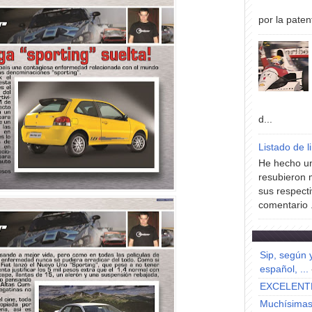
por la paten
d...
Listado de l
He hecho un
resubieron 
sus respecti
comentario .
Sip, según 
español, ...
EXCELENT
Muchísimas 