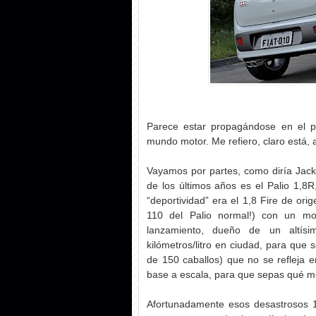
Parece estar propagándose en el p
mundo motor. Me refiero, claro está, 
Vayamos por partes, como diría Jack 
de los últimos años es el Palio 1,8R,
“deportividad” era el 1,8 Fire de or
110 del Palio normal!) con un mo
lanzamiento, dueño de un altísi
kilómetros/litro en ciudad, para que 
de 150 caballos) que no se refleja 
base a escala, para que sepas qué m
Afortunadamente esos desastrosos 1