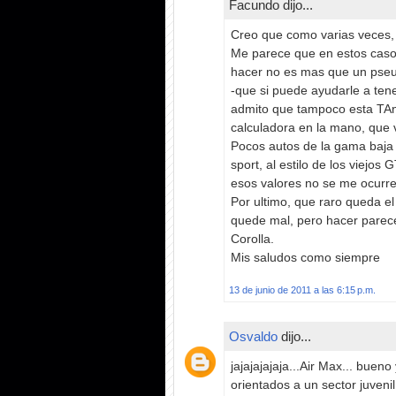
Facundo dijo...
Creo que como varias veces, 
Me parece que en estos casos
hacer no es mas que un pseu
-que si puede ayudarle a tene
admito que tampoco esta TAn
calculadora en la mano, que 
Pocos autos de la gama baja 
sport, al estilo de los viejos
esos valores no se me ocurr
Por ultimo, que raro queda el
quede mal, pero hacer parece
Corolla.
Mis saludos como siempre
13 de junio de 2011 a las 6:15 p.m.
Osvaldo
dijo...
jajajajajaja...Air Max... bue
orientados a un sector juveni