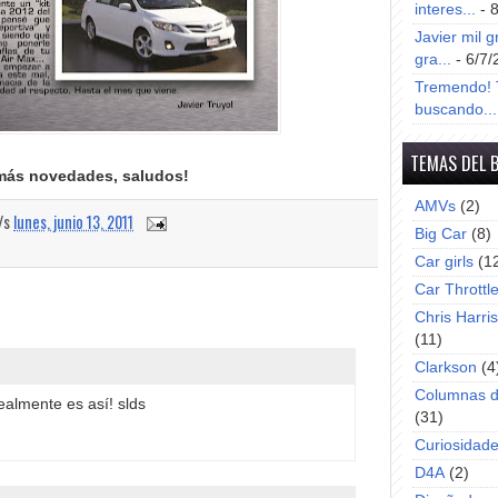
interes...
- 
Javier mil g
gra...
- 6/7/
Tremendo! T
buscando...
TEMAS DEL 
más novedades, saludos!
AMVs
(2)
a/s
lunes, junio 13, 2011
Big Car
(8)
Car girls
(1
Car Throttl
Chris Harri
(11)
Clarkson
(4
Columnas d
ealmente es así! slds
(31)
Curiosidad
D4A
(2)