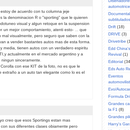
Diseñadore
automotric
estoy de acuerdo con tu columna jeje
Documenta
 la denominacion R o "sporting" que le quieren
subtitulado
dotuneo visual y algun retoque en la suspension
Drift
(18)
r un mejor comportamiento, atenti esto- ... que
DRIVE
(3)
 mal visualmente, pero seguro que saben con la
Drivetribe
(
van a vender bastantes autos mas de esta forma.
y media, tienen autos con un verdadero espiritu
Edd China'
 GTI,y actualmente en el mercado argentino y a
Revival
(1)
e ningun sinceramente.
Editorial
(34
 Corolla con ese KIT de la foto, no es que le
Eds Auto R
 extraño a un auto tan elegante como lo es el
Eventos
automovilist
Evo/Autoca
Formula Dri
Grandes ca
la F1
(8)
Grandes pil
no yo creo que esos Sportings estan mas
Harry's Ga
l con sus diferentes clases obiamente pero