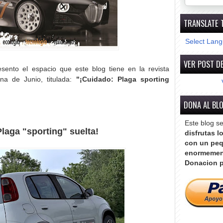
TRANSLATE 
Select Lan
VER POST DE
sento el espacio que este blog tiene en la revista
a de Junio, titulada:
"¡Cuidado: Plaga sporting
DONA AL BL
Este blog s
laga "sporting" suelta!
disfrutas l
con un peq
enormemen
Donacion p