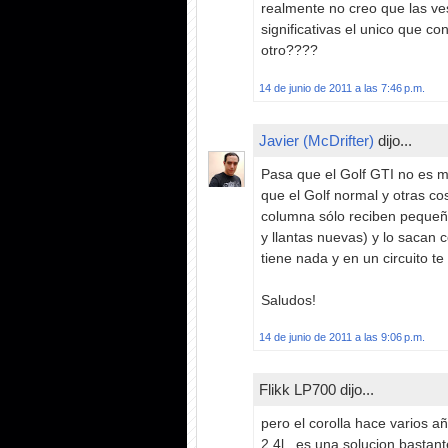
realmente no creo que las ve
significativas el unico que c
otro????
14 de junio de 2011 a las 7:46 p.m.
Javier (McDrifter)
dijo...
Pasa que el Golf GTI no es m
que el Golf normal y otras co
columna sólo reciben pequeño
y llantas nuevas) y lo sacan 
tiene nada y en un circuito te
Saludos!
14 de junio de 2011 a las 9:06 p.m.
Flikk LP700 dijo...
pero el corolla hace varios añ
2.4l...es una solucion bastan