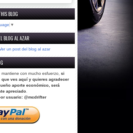
THIS BLOG
guage
▼
L BLOG AL AZAR
Ver un post del blog al azar
OG
e mantiene con mucho esfuerzo,
si
o que ves aquí y quieres agradecer
ueño aporte económico, será
te apreciado
.
or usuario: @mcdrifter