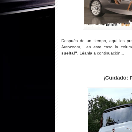
Después de un tiempo, aqui les pre
Autozoom, en este caso la column
suelta!
"
. Léanla a continuación...
¡Cuidado: P