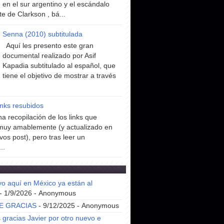
en el sur argentino y el escándalo
te de Clarkson , bá...
Senna (2010) subtitulada
Aquí les presento este gran
documental realizado por Asif
Kapadia subtitulado al español, que
tiene el objetivo de mostrar a través
inks resubidos
a recopilación de los links que
muy amablemente (y actualizado en
vos post), pero tras leer un
..
yo aquí en México ya están al
- 1/9/2026
- Anonymous
E GRACIAS
- 9/12/2025
- Anonymous
gracias Javier por otro nuevo e