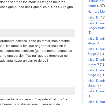
Historia de
siones sport de los modelos tengan mejoras
motor
(147)
onosco que puedo decir que si es el Golf GTI algun
Hunters Mo
Initial D
(45
Initial D an
Stage/ Battl
(1)
Initial D an
eramente estético, tiene un motor mas potente
stage
(10)
sas, los autos a los que hago referencia en la
Initial D an
s toquecitos estéticos (generalmente pegatinas
Stage 2
(1)
como una versión "racing" que de deportiva no
Initial D an
 adelanta hasta un carrito de golf
Stage 3
(1)
Initial D an
Stage 2
(1)
Initial D an
stage
(3)
Initial D a
(1)
os que tiene su version "deportiva", el "xrs"de
Initial D m
te buena para alguien que quiera algo de