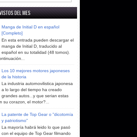
VISTOS DEL MES
Manga de Initial D en español
[Completo]
En esta entrada pueden descargar el
manga de Initial D, traducido al
español en su totalidad (48 tomos).
ntinuación...
Los 10 mejores motores japoneses
de la historia
La industria automovilistica japonesa
a lo largo del tiempo ha creado
grandes autos...y que serian estas
n su corazon, el motor?...
La patente de Top Gear o "dicotomía
y patriotismo"
La mayoría habrá leido lo que pasó
con el equipo de Top Gear filmando