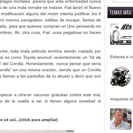
 plagas mortales, parece que esta enfermedad nunca
si de una mala remake se tratase, Fiat lanzó el Nuevo
TEMAS MÁS 
odificación alguna del motor intenta justificar los 5
on nuevos paragolpes, salidas de escape, llantas de
ajada, para que quienes compran un Uno pensando en
mbres. Ah, otra cosa, Fiat: unas pegatinas no hacen
cine, toda mala película termina siendo copiada por
Enlaces a co
sí es como Toyota anunció recientemente un “kit de
12 del Corolla. Honestamente, nunca pensé que vería
“Corolla” en una misma oración, siendo que un Corolla
e llamas a las pantuflas de tu abuelo y decir que son
mpezar a ofrecer vacunas gratuitas contra este mal,
maquinas si
a de la vuelta a ver si tienen alguna novedad al
e vé así...(click para ampliar)