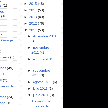
s
►
2015
(48)
es
(11)
►
2014
(53)
les
s
(18)
►
2013
(80)
►
2012
(76)
▼
2011
(53)
1)
►
diciembre 2011
s Garage
(4)
►
noviembre
)
2011
(4)
eviews
(5)
►
octubre 2011
(6)
icos
(49)
►
septiembre
r
(10)
2011
(8)
ft
(2)
►
agosto 2011
(6)
rreras de
►
julio 2011
(2)
▼
junio 2011
(3)
otos
(24)
Lo mejor del
rage
(10)
salón de