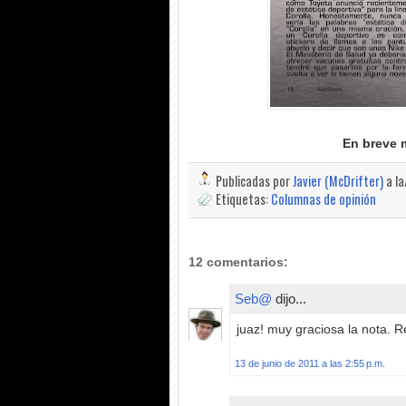
En breve 
Publicadas por
Javier (McDrifter)
a l
Etiquetas:
Columnas de opinión
12 comentarios:
Seb@
dijo...
juaz! muy graciosa la nota. R
13 de junio de 2011 a las 2:55 p.m.