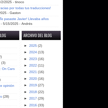
8/2/2025
- tinoco
racias por todas tus traducciones!
2025
- Gaston
e pasaste Javier! Llevaba años
- 5/15/2025
- Andrés
BLOG
ARCHIVO DEL BLOG
►
2025
(2)
►
2024
(13)
2)
►
2023
(16)
e
(3)
►
2022
(11)
s: On Cars
►
2021
(16)
►
2020
(16)
)
►
2019
(27)
e opinión
►
2018
(22)
es
(28)
►
2017
(29)
►
2016
(33)