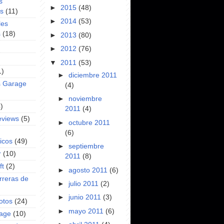
s
►
2015
(48)
es
(11)
►
2014
(53)
les
s
(18)
►
2013
(80)
►
2012
(76)
▼
2011
(53)
1)
►
diciembre 2011
s Garage
(4)
►
noviembre
)
2011
(4)
eviews
(5)
►
octubre 2011
(6)
icos
(49)
►
septiembre
r
(10)
2011
(8)
ft
(2)
►
agosto 2011
(6)
rreras de
►
julio 2011
(2)
►
junio 2011
(3)
otos
(24)
►
mayo 2011
(6)
rage
(10)