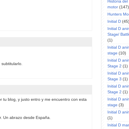
Historia de
motor
(147)
Hunters Mo
Initial D
(45
Initial D an
Stage/ Battl
(1)
Initial D an
stage
(10)
Initial D an
subtitularlo.
Stage 2
(1)
Initial D an
Stage 3
(1)
Initial D an
Stage 2
(1)
Initial D an
 tu blog, y justo entro y me encuentro con esta
stage
(3)
Initial D a
or. Un abrazo desde España.
(1)
Initial D m