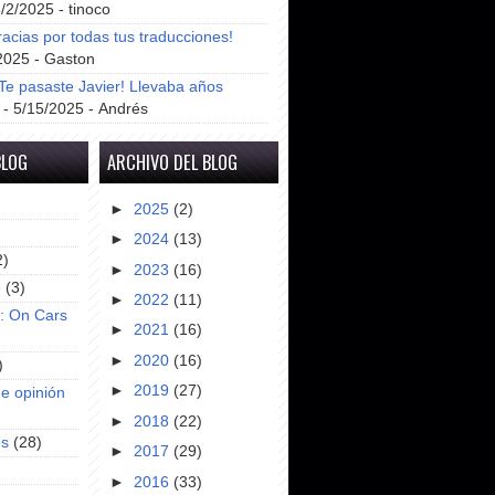
8/2/2025
- tinoco
racias por todas tus traducciones!
2025
- Gaston
e pasaste Javier! Llevaba años
- 5/15/2025
- Andrés
BLOG
ARCHIVO DEL BLOG
►
2025
(2)
►
2024
(13)
2)
►
2023
(16)
e
(3)
►
2022
(11)
s: On Cars
►
2021
(16)
►
2020
(16)
)
►
2019
(27)
e opinión
►
2018
(22)
es
(28)
►
2017
(29)
►
2016
(33)