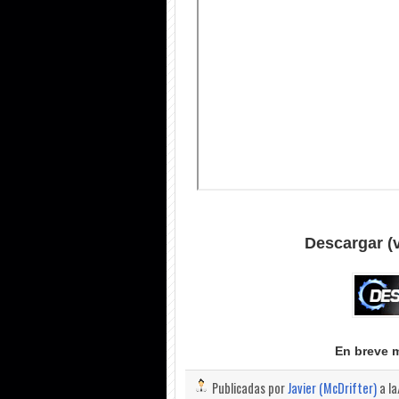
Descargar (
En breve 
Publicadas por
Javier (McDrifter)
a l