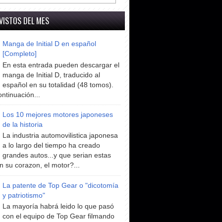
VISTOS DEL MES
Manga de Initial D en español
[Completo]
En esta entrada pueden descargar el
manga de Initial D, traducido al
español en su totalidad (48 tomos).
ntinuación...
Los 10 mejores motores japoneses
de la historia
La industria automovilistica japonesa
a lo largo del tiempo ha creado
grandes autos...y que serian estas
n su corazon, el motor?...
La patente de Top Gear o "dicotomía
y patriotismo"
La mayoría habrá leido lo que pasó
con el equipo de Top Gear filmando