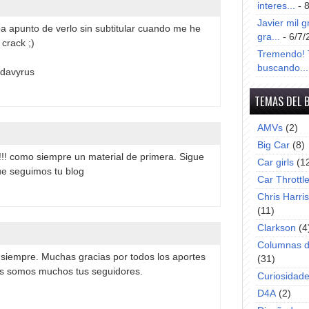
interes...
- 
Javier mil g
ba apunto de verlo sin subtitular cuando me he
gra...
- 6/7/
crack ;)
Tremendo! T
buscando...
 davyrus
TEMAS DEL 
AMVs
(2)
Big Car
(8)
!!! como siempre un material de primera. Sigue
Car girls
(1
e seguimos tu blog
Car Throttl
Chris Harri
(11)
Clarkson
(4
Columnas d
siempre. Muchas gracias por todos los aportes
(31)
s somos muchos tus seguidores.
Curiosidad
D4A
(2)