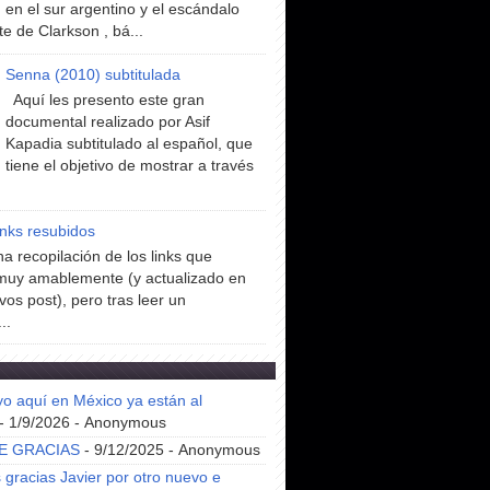
en el sur argentino y el escándalo
te de Clarkson , bá...
Senna (2010) subtitulada
Aquí les presento este gran
documental realizado por Asif
Kapadia subtitulado al español, que
tiene el objetivo de mostrar a través
inks resubidos
a recopilación de los links que
muy amablemente (y actualizado en
vos post), pero tras leer un
..
yo aquí en México ya están al
- 1/9/2026
- Anonymous
E GRACIAS
- 9/12/2025
- Anonymous
gracias Javier por otro nuevo e