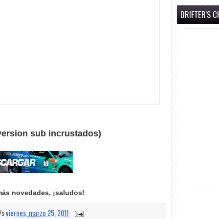
DRIFTER'S C
version sub incrustados)
más novedades, ¡saludos!
a/s
viernes, marzo 25, 2011