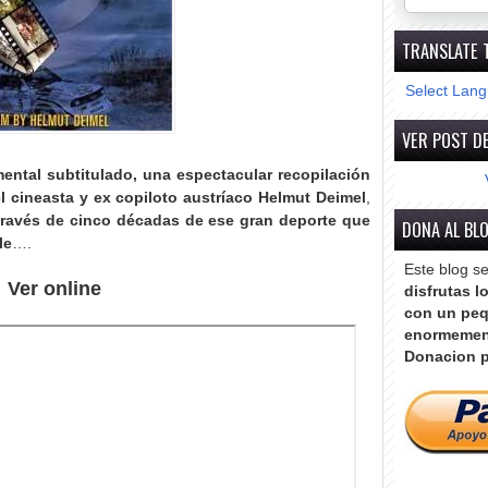
TRANSLATE 
Select Lan
VER POST DE
ental subtitulado, una espectacular recopilación
el cineasta y ex copiloto austríaco Helmut Deimel
,
través de cinco décadas de ese gran deporte que
DONA AL BL
le
….
Este blog s
Ver online
disfrutas l
con un peq
enormemen
Donacion p