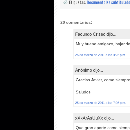
Etiquetas:
Documentales subtitulad
20 comentarios:
Facundo Criseo dijo...
Muy bueno amigazo, bajandol
25 de marzo de 2011 a las 4:28 p.m.
Anónimo dijo...
Gracias Javier, como siempre
Saludos
25 de marzo de 2011 a las 7:08 p.m.
xXkArAsUuXx dijo...
Que gran aporte como siempre