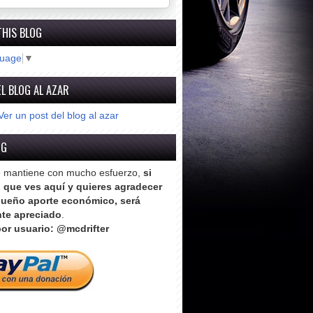
THIS BLOG
guage
▼
L BLOG AL AZAR
Ver un post del blog al azar
OG
e mantiene con mucho esfuerzo,
si
o que ves aquí y quieres agradecer
ueño aporte económico, será
te apreciado
.
or usuario: @mcdrifter