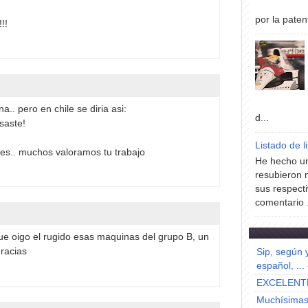
por la paten
!!
.. pero en chile se diria asi:
d...
saste!
Listado de l
tes.. muchos valoramos tu trabajo
He hecho un
resubieron 
sus respecti
comentario .
ue oigo el rugido esas maquinas del grupo B, un
gracias
Sip, según 
español, ...
EXCELENT
Muchísimas 