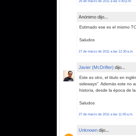
26 de marzo de 2011 a las 5:40 p.m.
Anónimo dijo...
Estimado ese es el mismo T
Saludos
27 de marzo de 2011 a las 12:30 a.m.
Javier (McDrifter)
dijo...
Este es otro, el titulo en ingl
sideways". Además este no an
historia, desde la época de la
Saludos
27 de marzo de 2011 a las 11:00 a.m.
Unknown
dijo...