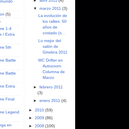
►
abril 2011
(4)
l mundo
▼
marzo 2011
(3)
on
(5)
La evolución de
los rallies: 50
)
años de
ime 1-4
costado (s...
e / Extra
Lo mejor del
salón de
ime 5th
Ginebra 2011
MC Drifter en
ime Battle
Autozoom:
Columna de
ime Battle
Marzo
ime Extra
►
febrero 2011
(3)
ime Final
►
enero 2011
(4)
►
2010
(59)
nime Legend
►
2009
(86)
anga en
►
2008
(100)