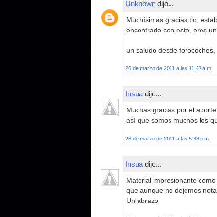
Unknown
dijo...
Muchísimas gracias tio, esta
encontrado con esto, eres un 
un saludo desde forocoches,
26 de marzo de 2011 a las 11:47 a.m.
Insua
dijo...
Muchas gracias por el aporte
así que somos muchos los qu
26 de marzo de 2011 a las 5:38 p.m.
Insua
dijo...
Material impresionante como 
que aunque no dejemos nota
Un abrazo