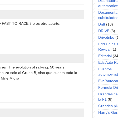
Diseñadore
automotric
Documenta
subtitulado
O FAST TO RACE ? o es otro aparte.
Drift
(18)
DRIVE
(3)
Drivetribe
(
Edd China'
Revival
(1)
Editorial
(34
Eds Auto R
és es "The evolution of rallying: 50 years
Eventos
aliza solo al Grupo B, sino que cuenta toda la
automovilist
 Mille Miglia
Evo/Autoca
Formula Dri
Grandes ca
la F1
(8)
Grandes pil
Harry's Ga