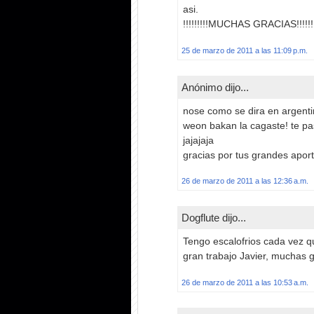
asi.
!!!!!!!!!MUCHAS GRACIAS!!!!!!!
25 de marzo de 2011 a las 11:09 p.m.
Anónimo dijo...
nose como se dira en argentina
weon bakan la cagaste! te pa
jajajaja
gracias por tus grandes apor
26 de marzo de 2011 a las 12:36 a.m.
Dogflute dijo...
Tengo escalofrios cada vez q
gran trabajo Javier, muchas 
26 de marzo de 2011 a las 10:53 a.m.