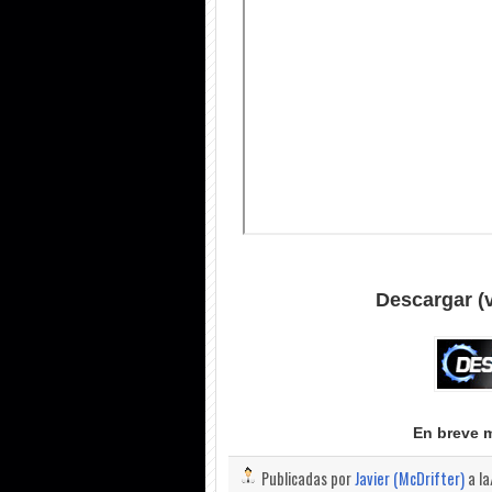
Descargar (
En breve 
Publicadas por
Javier (McDrifter)
a l