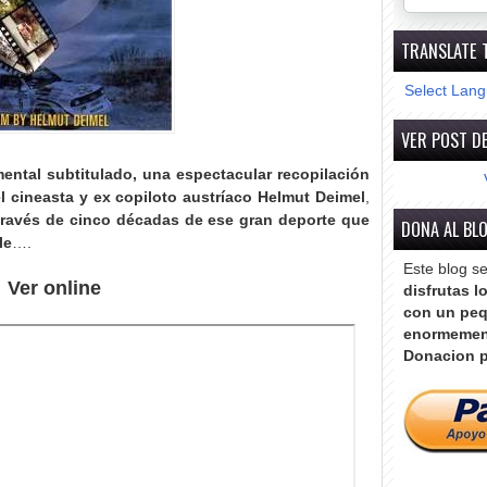
TRANSLATE 
Select Lan
VER POST DE
ental subtitulado, una espectacular recopilación
el cineasta y ex copiloto austríaco Helmut Deimel
,
través de cinco décadas de ese gran deporte que
DONA AL BL
le
….
Este blog s
Ver online
disfrutas l
con un peq
enormemen
Donacion p