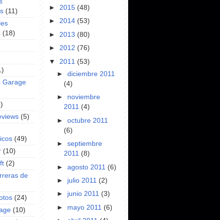
s
►
2015
(48)
es
(11)
►
2014
(53)
les
s
(18)
►
2013
(80)
►
2012
(76)
▼
2011
(53)
1)
►
diciembre 2011
s Garage
(4)
►
noviembre
)
2011
(4)
eviews
(5)
►
octubre 2011
(6)
icos
(49)
►
septiembre
r
(10)
2011
(8)
ft
(2)
►
agosto 2011
(6)
rreras de
►
julio 2011
(2)
►
junio 2011
(3)
otos
(24)
►
mayo 2011
(6)
rage
(10)