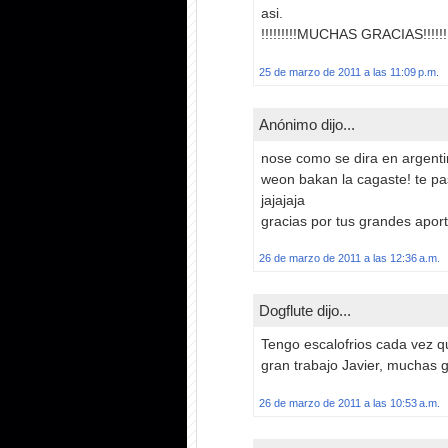
asi.
!!!!!!!!!MUCHAS GRACIAS!!!!!!!
25 de marzo de 2011 a las 11:09 p.m.
Anónimo dijo...
nose como se dira en argentina
weon bakan la cagaste! te pa
jajajaja
gracias por tus grandes apor
26 de marzo de 2011 a las 12:36 a.m.
Dogflute dijo...
Tengo escalofrios cada vez q
gran trabajo Javier, muchas 
26 de marzo de 2011 a las 10:53 a.m.