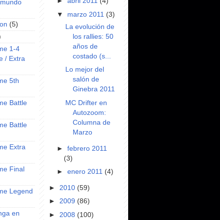
►
abril 2011
(4)
l mundo
▼
marzo 2011
(3)
on
(5)
La evolución de
los rallies: 50
)
años de
ime 1-4
costado (s...
e / Extra
Lo mejor del
salón de
ime 5th
Ginebra 2011
MC Drifter en
ime Battle
Autozoom:
Columna de
ime Battle
Marzo
ime Extra
►
febrero 2011
(3)
ime Final
►
enero 2011
(4)
►
2010
(59)
nime Legend
►
2009
(86)
anga en
►
2008
(100)