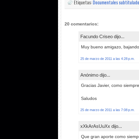
Etiquetas:
Documentales subtitulad
20 comentarios:
Facundo Criseo dijo...
Muy bueno amigazo, bajandol
25 de marzo de 2011 a las 4:28 p.m.
Anónimo dijo...
Gracias Javier, como siempre
Saludos
25 de marzo de 2011 a las 7:08 p.m.
xXkArAsUuXx dijo...
Que gran aporte como siempre