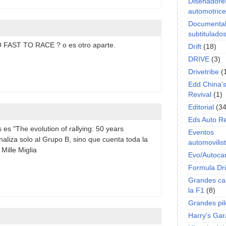
Diseñadore
automotric
Documenta
subtitulado
O FAST TO RACE ? o es otro aparte.
Drift
(18)
DRIVE
(3)
Drivetribe
(
Edd China'
Revival
(1)
Editorial
(34
Eds Auto R
és es "The evolution of rallying: 50 years
Eventos
aliza solo al Grupo B, sino que cuenta toda la
automovilist
 Mille Miglia
Evo/Autoca
Formula Dri
Grandes ca
la F1
(8)
Grandes pil
Harry's Ga