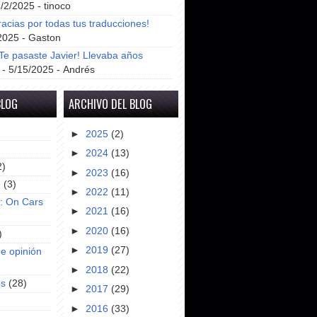
8/2/2025
- tinoco
racias por todas tus traducciones!
2025
- Gaston
e pasaste Javier! Llevaba años
- 5/15/2025
- Andrés
BLOG
ARCHIVO DEL BLOG
►
2025
(2)
►
2024
(13)
2)
►
2023
(16)
e
(3)
►
2022
(11)
s: On Cars
►
2021
(16)
►
2020
(16)
)
►
2019
(27)
e opinión
►
2018
(22)
es
(28)
►
2017
(29)
►
2016
(33)