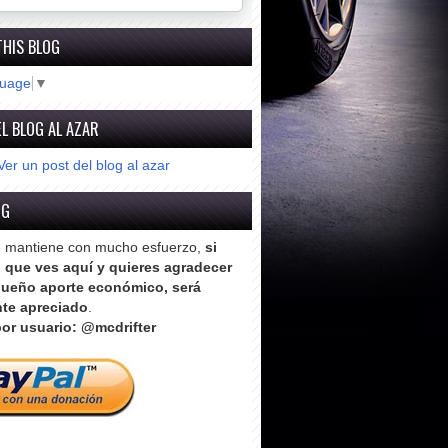
THIS BLOG
guage
▼
L BLOG AL AZAR
Ver un post del blog al azar
OG
e mantiene con mucho esfuerzo,
si
o que ves aquí y quieres agradecer
ueño aporte económico, será
te apreciado
.
or usuario: @mcdrifter