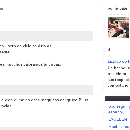
por la paten
!!
.. pero en chile se diria asi:
d...
saste!
Listado de l
tes.. muchos valoramos tu trabajo
He hecho un
resubieron 
sus respecti
comentario .
ue oigo el rugido esas maquinas del grupo B, un
gracias
Sip, según 
español, ...
EXCELENT
Muchísimas 