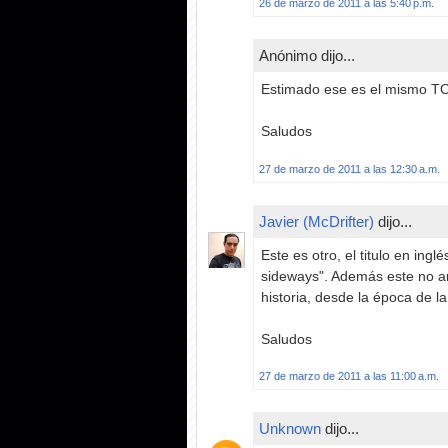
26 de marzo de 2011 a las 5:40 p.m.
Anónimo dijo...
Estimado ese es el mismo T
Saludos
27 de marzo de 2011 a las 12:30 a.m.
Javier (McDrifter)
dijo...
Este es otro, el titulo en ingl
sideways". Además este no an
historia, desde la época de la
Saludos
27 de marzo de 2011 a las 11:00 a.m.
Unknown
dijo...