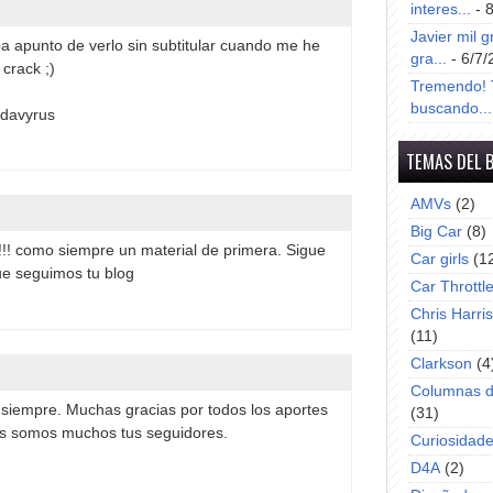
interes...
- 
Javier mil g
ba apunto de verlo sin subtitular cuando me he
gra...
- 6/7/
crack ;)
Tremendo! T
buscando...
 davyrus
TEMAS DEL 
AMVs
(2)
Big Car
(8)
!!! como siempre un material de primera. Sigue
Car girls
(1
e seguimos tu blog
Car Throttl
Chris Harri
(11)
Clarkson
(4
Columnas d
siempre. Muchas gracias por todos los aportes
(31)
s somos muchos tus seguidores.
Curiosidad
D4A
(2)