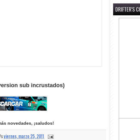
DRIFTER'S C
version sub incrustados)
más novedades, ¡saludos!
a/s
viernes, marzo 25, 2011