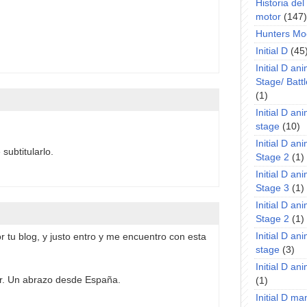
Historia de
motor
(147)
Hunters Mo
Initial D
(45
Initial D an
Stage/ Battl
(1)
Initial D an
stage
(10)
Initial D an
subtitularlo.
Stage 2
(1)
Initial D an
Stage 3
(1)
Initial D an
Stage 2
(1)
Initial D an
 tu blog, y justo entro y me encuentro con esta
stage
(3)
Initial D a
or. Un abrazo desde España.
(1)
Initial D m