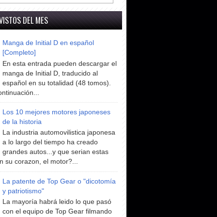
VISTOS DEL MES
Manga de Initial D en español
[Completo]
En esta entrada pueden descargar el
manga de Initial D, traducido al
español en su totalidad (48 tomos).
ntinuación...
Los 10 mejores motores japoneses
de la historia
La industria automovilistica japonesa
a lo largo del tiempo ha creado
grandes autos...y que serian estas
n su corazon, el motor?...
La patente de Top Gear o "dicotomía
y patriotismo"
La mayoría habrá leido lo que pasó
con el equipo de Top Gear filmando