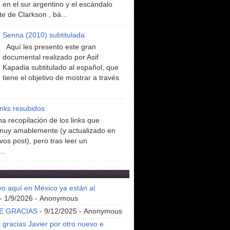
en el sur argentino y el escándalo
te de Clarkson , bá...
Senna (2010) subtitulada
Aquí les presento este gran
documental realizado por Asif
Kapadia subtitulado al español, que
tiene el objetivo de mostrar a través
inks resubidos
a recopilación de los links que
muy amablemente (y actualizado en
vos post), pero tras leer un
..
yo aquí en México ya están al
- 1/9/2026
- Anonymous
E GRACIAS
- 9/12/2025
- Anonymous
gracias Javier por otro nuevo e