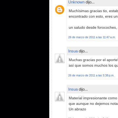
Unknown
dijo...
Muchísimas gracias tio, esta
encontrado con esto, eres un 
un saludo desde forocoches,
26 de marzo de 2011 a las 11:47 a.m.
Insua
dijo...
Muchas gracias por el aporte
así que somos muchos los qu
26 de marzo de 2011 a las 5:38 p.m.
Insua
dijo...
Material impresionante como 
que aunque no dejemos nota
Un abrazo