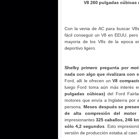
V8 260 pulgadas cúbicas 
Con la venia de AC para buscar V8s
fácil conseguir un V8 en EEUU, pero 
mayoria de los V8s de la epoca e
deportivo ligero.
Shelby primero pregunta por mot
nada con algo que rivalizara con 
Ford, allí le ofrecen un
V8 compacto
luego Ford toma aún más interés e
pulgadas cúbicas)
del Ford Fairla
motores que envía a Inglaterra por a
persona.
Meses después se present
de alta compresión del motor
impresionantes
325 caballos, 246 k
sólo 4,2 segundos
. Esto impresionó
versión de producción estaba al cae