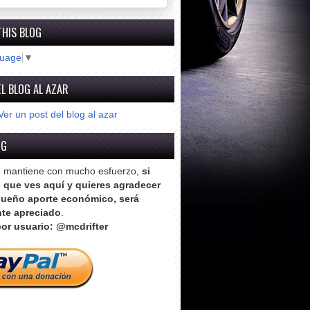
THIS BLOG
guage
▼
L BLOG AL AZAR
Ver un post del blog al azar
OG
e mantiene con mucho esfuerzo,
si
o que ves aquí y quieres agradecer
ueño aporte económico, será
te apreciado
.
or usuario: @mcdrifter