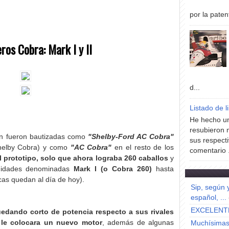
por la paten
ros Cobra: Mark I y II
d...
Listado de l
He hecho un
resubieron 
ón fueron bautizadas como
"Shelby-Ford AC Cobra"
sus respecti
helby Cobra) y como
"AC Cobra"
en el resto de los
comentario .
el prototipo, solo que ahora lograba 260 caballos
y
nidades denominadas
Mark I (o Cobra 260)
hasta
as quedan al día de hoy).
Sip, según 
español, ...
EXCELENT
edando corto de potencia respecto a sus rivales
 le colocara un nuevo motor
, además de algunas
Muchísimas 