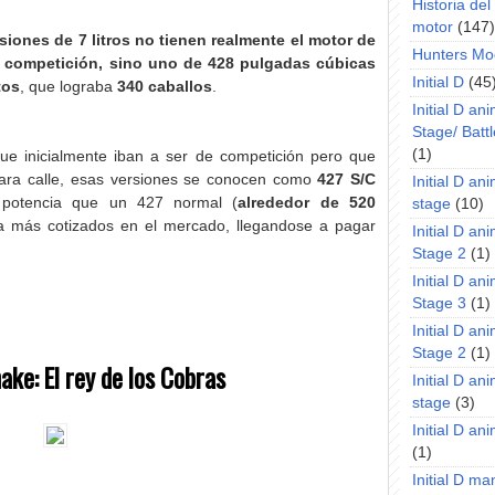
Historia de
motor
(147)
siones de 7 litros no tienen realmente el motor de
Hunters Mo
 competición, sino uno de 428 pulgadas cúbicas
Initial D
(45
tos
, que lograba
340 caballos
.
Initial D an
Stage/ Battl
(1)
ue inicialmente iban a ser de competición pero que
ara calle, esas versiones se conocen como
427 S/C
Initial D an
potencia que un 427 normal (
alrededor de 520
stage
(10)
a más cotizados en el mercado, llegandose a pagar
Initial D an
Stage 2
(1)
Initial D an
Stage 3
(1)
Initial D an
Stage 2
(1)
ke: El rey de los Cobras
Initial D an
stage
(3)
Initial D a
(1)
Initial D m