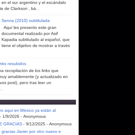
en el sur argentino y el escándalo
te de Clarkson , bá...
Senna (2010) subtitulada
Aquí les presento este gran
documental realizado por Asif
Kapadia subtitulado al español, que
tiene el objetivo de mostrar a través
inks resubidos
a recopilación de los links que
muy amablemente (y actualizado en
vos post), pero tras leer un
..
yo aquí en México ya están al
- 1/9/2026
- Anonymous
E GRACIAS
- 9/12/2025
- Anonymous
gracias Javier por otro nuevo e