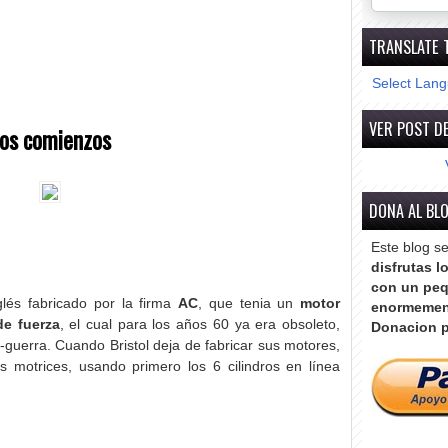
TRANSLATE 
Select Lan
VER POST DE
os comienzos
DONA AL BL
Este blog s
disfrutas l
con un peq
lés fabricado por la firma
AC
, que tenia un
motor
enormemen
de fuerza
, el cual para los años 60 ya era obsoleto,
Donacion p
-guerra. Cuando Bristol deja de fabricar sus motores,
 motrices, usando primero los 6 cilindros en línea