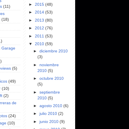
s
►
2015
(48)
es
(11)
►
2014
(53)
les
s
(18)
►
2013
(80)
►
2012
(76)
►
2011
(53)
1)
▼
2010
(59)
s Garage
►
diciembre 2010
(3)
)
►
noviembre
eviews
(5)
2010
(5)
►
octubre 2010
icos
(49)
(5)
r
(10)
►
septiembre
ft
(2)
2010
(5)
rreras de
►
agosto 2010
(6)
►
julio 2010
(2)
otos
(24)
►
junio 2010
(9)
rage
(10)