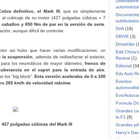
Diseñadore
automotric
Cobra definitivo, el Mark III
, que es simplemente
Documenta
o al cubicaje de su motor (427 pulgadas cúbicas = 7
subtitulado
caballos y 650 Nm de par en la versión de serie
.
Drift
(18)
ción, aunque difícil de controlar.
DRIVE
(3)
Drivetribe
(
otor asi hubo que hacer varias modificaciones: un
Edd China'
e la suspensión
, además de rediseñarse el exterior,
Revival
(1)
para los neumáticos de mayor diámetro,
frenos de
Editorial
(34
tuberancia en el capot para la entrada de aire
,
Eds Auto R
n los “big block”.
Esta versión aceleraba de 0 a 100
Eventos
los 265 km/h de velocidad máxima
automovilist
Evo/Autoca
Formula Dri
Grandes ca
la F1
(8)
 427 pulgadas cúbicas del Mark III
Grandes pil
Harry's Ga