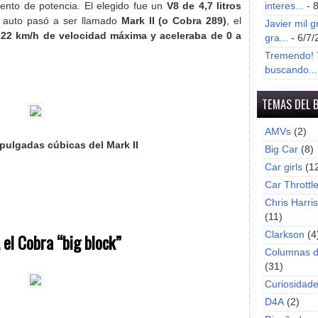
mento de potencia. El elegido fue un
V8 de 4,7 litros
interes...
- 
 auto pasó a ser llamado
Mark II (o Cobra 289)
, el
Javier mil g
222 km/h de velocidad máxima y aceleraba de 0 a
gra...
- 6/7/
Tremendo! T
buscando...
TEMAS DEL 
AMVs
(2)
pulgadas cúbicas del Mark II
Big Car
(8)
Car girls
(1
Car Throttl
Chris Harri
(11)
Clarkson
(4
, el Cobra “big block”
Columnas d
(31)
Curiosidad
D4A
(2)