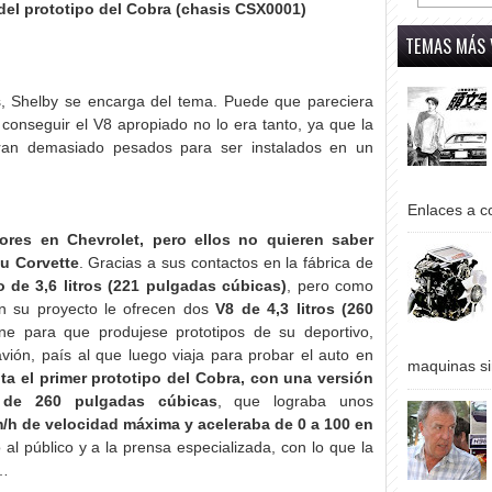
del prototipo del Cobra (chasis CSX0001)
TEMAS MÁS 
, Shelby se encarga del tema. Puede que pareciera
conseguir el V8 apropiado no lo era tanto, ya que la
ran demasiado pesados para ser instalados en un
Enlaces a co
ores en Chevrolet, pero ellos no quieren saber
su Corvette
. Gracias a sus contactos en la fábrica de
 de 3,6 litros (221 pulgadas cúbicas)
, pero como
n su proyecto le ofrecen dos
V8 de 4,3 litros (260
ne para que produjese prototipos de su deportivo,
vión, país al que luego viaja para probar el auto en
maquinas si
a el primer prototipo del Cobra, con una versión
 de 260 pulgadas cúbicas
, que lograba unos
m/h de velocidad máxima y aceleraba de 0 a 100 en
 al público y a la prensa especializada, con lo que la
r…