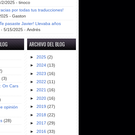
8/2/2025
- tinoco
racias por todas tus traducciones!
2025
- Gaston
e pasaste Javier! Llevaba años
- 5/15/2025
- Andrés
BLOG
ARCHIVO DEL BLOG
►
2025
(2)
►
2024
(13)
2)
►
2023
(16)
e
(3)
►
2022
(11)
s: On Cars
►
2021
(16)
►
2020
(16)
)
►
2019
(27)
e opinión
►
2018
(22)
es
(28)
►
2017
(29)
►
2016
(33)