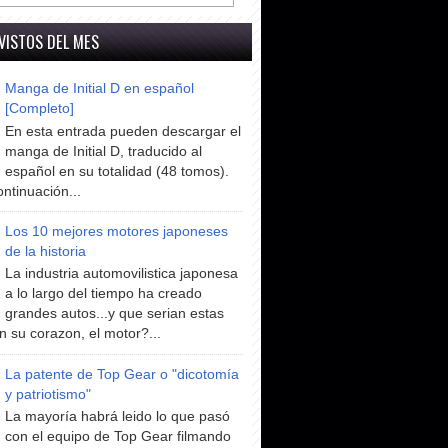
VISTOS DEL MES
Manga de Initial D en español
[Completo]
En esta entrada pueden descargar el
manga de Initial D, traducido al
español en su totalidad (48 tomos).
ntinuación...
Los 10 mejores motores japoneses
de la historia
La industria automovilistica japonesa
a lo largo del tiempo ha creado
grandes autos...y que serian estas
n su corazon, el motor?...
La patente de Top Gear o "dicotomía
y patriotismo"
La mayoría habrá leido lo que pasó
con el equipo de Top Gear filmando