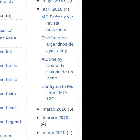
►
mayo 2010
(7)
l mundo
▼
abril 2010
(4)
on
(5)
MC Drifter, en la
revista
)
Autozoom
ime 1-4
e / Extra
Diseñadores
argentinos de
ayer y hoy
ime 5th
AC/Shelby
Cobra: la
ime Battle
historia de un
ícono
ime Battle
Configura tu Mc
Laren MP4-
ime Extra
12C!
ime Final
►
marzo 2010
(5)
►
febrero 2010
nime Legend
(4)
►
enero 2010
(4)
anga en