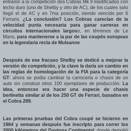
entraron a la competición dos Cobras Mk II modificados con
techo duro (uno de Shelby y otro de AC), de los cuales solo
llegó el de AC y en 7ma posición, siendo vencido por 6
Ferraris.
¿La conclusión? Los Cobras carecían de la
velocidad punta necesaria para ganar carreras en
circuitos internacionales largos
o, en términos de Le
Mans,
para mantenerse a la par de las coupés europeas
en la legendaria recta de Mulsanne
Después de ese fracaso Shelby se dedicó a mejorar la
versión de competición, y la clave la daría un cambio en
las reglas de homologación de la FIA para la categoría
GT
: ahora se podia cambiar la carrocería o chasis de un
auto sin construir otros 100 ejemplares de producción.
La
idea, entonces era hacer una especie de chasis
berlinetta similar al de los 250 GT de Ferrari, basados en
el Cobra 289
.
Las primeras pruebas del Cobra coupé se hicieron en
1964 y semanas después fue inscripto para correr los
2000 kilómetros del Daytona Continental
, donde demolió