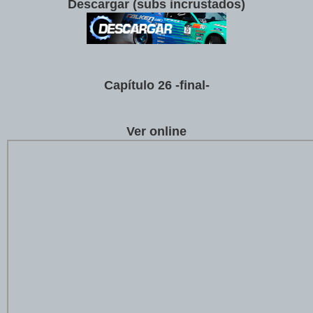
Descargar (subs incrustados)
Cap
í
tulo 26 -final-
Ver online