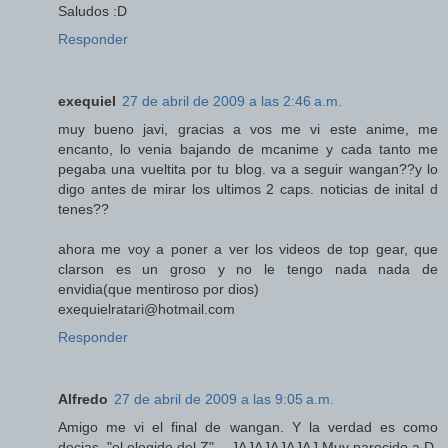
Saludos :D
Responder
exequiel
27 de abril de 2009 a las 2:46 a.m.
muy bueno javi, gracias a vos me vi este anime, me
encanto, lo venia bajando de mcanime y cada tanto me
pegaba una vueltita por tu blog. va a seguir wangan??y lo
digo antes de mirar los ultimos 2 caps. noticias de inital d
tenes??
ahora me voy a poner a ver los videos de top gear, que
clarson es un groso y no le tengo nada nada de
envidia(que mentiroso por dios)
exequielratari@hotmail.com
Responder
Alfredo
27 de abril de 2009 a las 9:05 a.m.
Amigo me vi el final de wangan. Y la verdad es como
decias. "el elegido del Z"... JAJAJAJAJAJ Muy parecido a D.