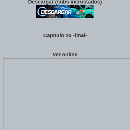
Descargar (subs incrustados)
Cap
í
tulo 26 -final-
Ver online