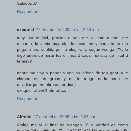
Saludos :D
Responder
exequiel
27 de abril de 2009 a las 2:46 a.m.
muy bueno javi, gracias a vos me vi este anime, me
encanto, lo venia bajando de mcanime y cada tanto me
pegaba una vueltita por tu blog. va a seguir wangan??y lo
digo antes de mirar los ultimos 2 caps. noticias de inital d
tenes??
ahora me voy a poner a ver los videos de top gear, que
clarson es un groso y no le tengo nada nada de
envidia(que mentiroso por dios)
exequielratari@hotmail.com
Responder
Alfredo
27 de abril de 2009 a las 9:05 a.m.
Amigo me vi el final de wangan. Y la verdad es como
decias. "el elegido del Z"... JAJAJAJAJAJ Muy parecido a D.