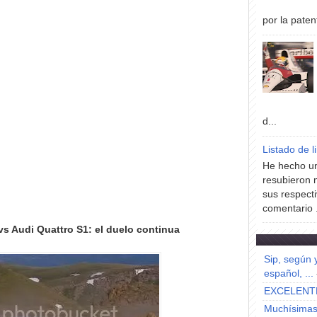
por la paten
d...
Listado de l
He hecho un
resubieron 
sus respecti
comentario .
vs Audi Quattro S1: el duelo continua
Sip, según 
español, ...
EXCELENT
Muchísimas 