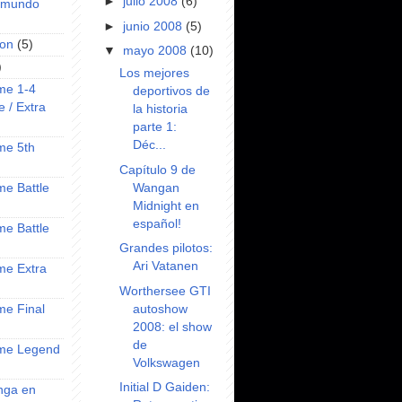
►
julio 2008
(6)
l mundo
►
junio 2008
(5)
on
(5)
▼
mayo 2008
(10)
)
Los mejores
ime 1-4
deportivos de
e / Extra
la historia
parte 1:
Déc...
ime 5th
Capítulo 9 de
Wangan
ime Battle
Midnight en
español!
ime Battle
Grandes pilotos:
Ari Vatanen
ime Extra
Worthersee GTI
autoshow
ime Final
2008: el show
de
nime Legend
Volkswagen
Initial D Gaiden:
anga en