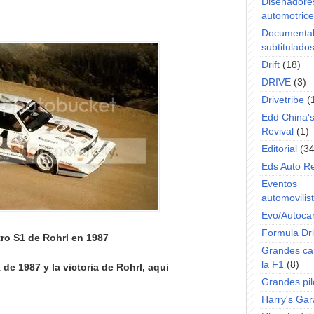
Diseñadore
automotric
Documenta
subtitulado
Drift
(18)
DRIVE
(3)
Drivetribe
(
Edd China'
Revival
(1)
Editorial
(34
Eds Auto R
Eventos
automovilist
Evo/Autoca
Formula Dri
tro S1 de Rohrl en 1987
Grandes ca
la F1
(8)
de 1987 y la victoria de Rohrl, aqui
Grandes pil
Harry's Ga