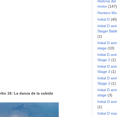
Historia de
motor
(147)
Hunters Mo
Initial D
(45
Initial D an
Stage/ Battl
(1)
Initial D an
stage
(10)
Initial D an
Stage 2
(1)
Initial D an
Stage 3
(1)
Initial D an
Stage 2
(1)
Initial D an
rbo 16: La danza de la subida
stage
(3)
Initial D a
(1)
Initial D m