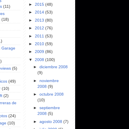
s
►
2015
(48)
es
(11)
►
2014
(53)
les
s
(18)
►
2013
(80)
►
2012
(76)
►
2011
(53)
1)
►
2010
(59)
s Garage
►
2009
(86)
▼
2008
(100)
)
►
diciembre 2008
eviews
(5)
(9)
►
noviembre
icos
(49)
2008
(9)
r
(10)
►
octubre 2008
ft
(2)
(10)
rreras de
►
septiembre
2008
(5)
otos
(24)
►
agosto 2008
(7)
rage
(10)