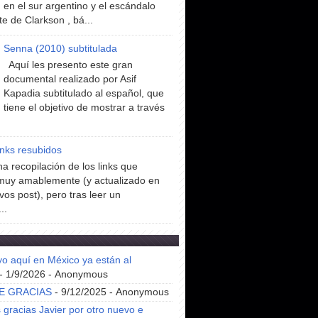
en el sur argentino y el escándalo
te de Clarkson , bá...
Senna (2010) subtitulada
Aquí les presento este gran
documental realizado por Asif
Kapadia subtitulado al español, que
tiene el objetivo de mostrar a través
inks resubidos
a recopilación de los links que
muy amablemente (y actualizado en
vos post), pero tras leer un
..
yo aquí en México ya están al
- 1/9/2026
- Anonymous
E GRACIAS
- 9/12/2025
- Anonymous
gracias Javier por otro nuevo e