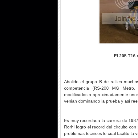
El 205 T16 
Abolido el grupo B de rallies mucho
competencia (RS-200 MG Metro, e
modificados a aproximadamente unos 
venian dominando la prueba y asi reed
Es muy recordada la carrera de 1987 e
Rorhl logro el record del circuito co
problemas tecnicos lo cual facilito la v