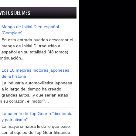
VISTOS DEL MES
Manga de Initial D en español
[Completo]
En esta entrada pueden descargar el
manga de Initial D, traducido al
español en su totalidad (48 tomos).
ntinuación...
Los 10 mejores motores japoneses
de la historia
La industria automovilistica japonesa
a lo largo del tiempo ha creado
grandes autos...y que serian estas
n su corazon, el motor?...
La patente de Top Gear o "dicotomía
y patriotismo"
La mayoría habrá leido lo que pasó
con el equipo de Top Gear filmando