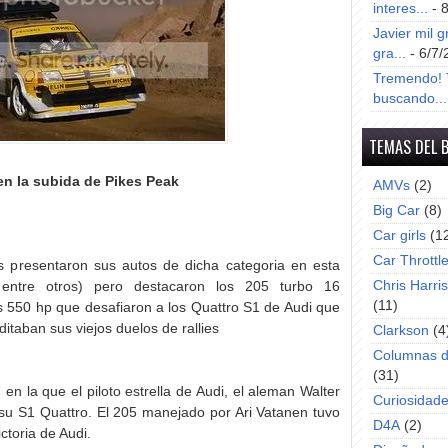
interes...
- 
Javier mil g
gra...
- 6/7/
Tremendo! T
buscando...
TEMAS DEL 
en la subida de Pikes Peak
AMVs
(2)
Big Car
(8)
Car girls
(1
Car Throttl
s presentaron sus autos de dicha categoria en esta
Chris Harri
ntre otros) pero destacaron los 205 turbo 16
(11)
550 hp que desafiaron a los Quattro S1 de Audi que
itaban sus viejos duelos de rallies
Clarkson
(4
Columnas d
(31)
n la que el piloto estrella de Audi, el aleman Walter
Curiosidad
n su S1 Quattro. El 205 manejado por Ari Vatanen tuvo
D4A
(2)
ictoria de Audi.