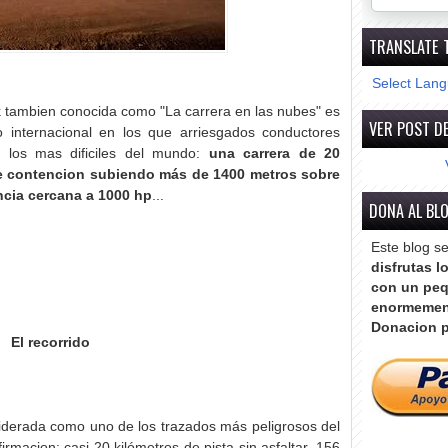
TRANSLATE 
Select Lan
k tambien conocida como "La carrera en las nubes" es
VER POST DE
o internacional en los que arriesgados conductores
e los mas dificiles del mundo:
una carrera de 20
 de contencion subiendo más de 1400 metros sobre
encia cercana a 1000 hp
...
DONA AL BL
Este blog s
disfrutas l
con un peq
enormemen
Donacion p
El recorrido
iderada como uno de los trazados más peligrosos del
rmacion: casi 20 kilómetros de pista sin asfaltar, 156