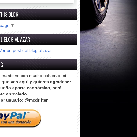
THIS BLOG
guage
▼
L BLOG AL AZAR
Ver un post del blog al azar
OG
e mantiene con mucho esfuerzo,
si
o que ves aquí y quieres agradecer
ueño aporte económico, será
te apreciado
.
or usuario: @mcdrifter