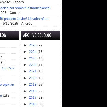
8/2/2025
- tinoco
racias por todas tus traducciones!
2025
- Gaston
e pasaste Javier! Llevaba años
- 5/15/2025
- Andrés
BLOG
ARCHIVO DEL BLOG
►
2025
(2)
►
2024
(13)
2)
►
2023
(16)
e
(3)
►
2022
(11)
s: On Cars
►
2021
(16)
►
2020
(16)
)
►
2019
(27)
e opinión
►
2018
(22)
es
(28)
►
2017
(29)
►
2016
(33)