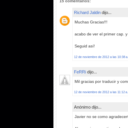
15 comentarios:
Richard Jaldin
dijo...
Muchas Gracias!!!
acabo de ver el primer cap. y 
Seguid así!
12 de noviembre de 2012 a las 10:38 a
FeRRi
dijo...
Mil gracias por traducir y com
12 de noviembre de 2012 a las 11:12 a
Anónimo dijo...
Javier no se como agradecer