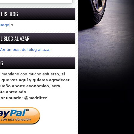
THIS BLOG
guage
▼
L BLOG AL AZAR
Ver un post del blog al azar
OG
e mantiene con mucho esfuerzo,
si
o que ves aquí y quieres agradecer
ueño aporte económico, será
te apreciado
.
or usuario: @mcdrifter