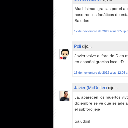
Muchísimas gracias por el a
nosotros los fanáticos de esta
Saludos.
12 de noviembre de 2012 a las 9:53 p.
Poli
dijo...
Javier volve al foro de D en 
en español gracias loco! :D
13 de noviembre de 2012 a las 12:05 a
Javier (McDrifter)
dijo...
Ja, aparecen los muertos vivo
diciembre se ve que se adela
el subforo jeje
Saludos!