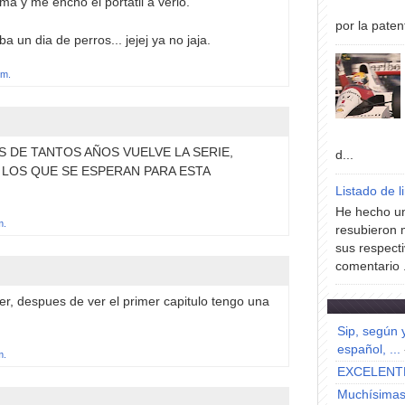
a y me encho el portatil a verlo.
por la paten
a un dia de perros... jejej ya no jaja.
.m.
 DE TANTOS AÑOS VUELVE LA SERIE,
d...
LOS QUE SE ESPERAN PARA ESTA
Listado de l
He hecho un
m.
resubieron 
sus respecti
comentario .
er, despues de ver el primer capitulo tengo una
Sip, según 
español, ...
m.
EXCELENT
Muchísimas 