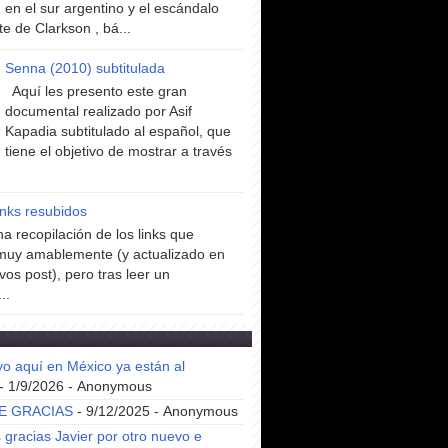
en el sur argentino y el escándalo
te de Clarkson , bá...
Senna (2010) subtitulada
Aquí les presento este gran
documental realizado por Asif
Kapadia subtitulado al español, que
tiene el objetivo de mostrar a través
inks resubidos
a recopilación de los links que
muy amablemente (y actualizado en
vos post), pero tras leer un
..
yo aquí en México ya están al
- 1/9/2026
- Anonymous
E GRACIAS
- 9/12/2025
- Anonymous
gracias Javier por otro nuevo e