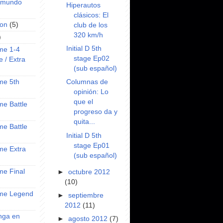
l mundo
Hiperautos
clásicos: El
on
(5)
club de los
320 km/h
)
Initial D 5th
ime 1-4
stage Ep02
e / Extra
(sub español)
Columnas de
ime 5th
opinión: Lo
que el
ime Battle
progreso da y
quita...
ime Battle
Initial D 5th
stage Ep01
ime Extra
(sub español)
ime Final
►
octubre 2012
(10)
nime Legend
►
septiembre
2012
(11)
anga en
►
agosto 2012
(7)