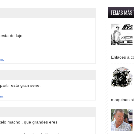
TEMAS MÁS 
esta de lujo.
Enlaces a co
.m.
partir esta gran serie.
.m.
maquinas si
telo macho , que grandes eres!