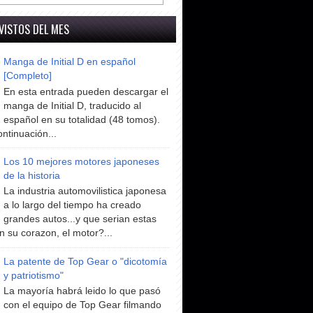
VISTOS DEL MES
Manga de Initial D en español
[Completo]
En esta entrada pueden descargar el
manga de Initial D, traducido al
español en su totalidad (48 tomos).
ntinuación...
Los 10 mejores motores japoneses
de la historia
La industria automovilistica japonesa
a lo largo del tiempo ha creado
grandes autos...y que serian estas
n su corazon, el motor?...
La patente de Top Gear o "dicotomía
y patriotismo"
La mayoría habrá leido lo que pasó
con el equipo de Top Gear filmando