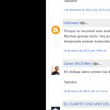
Saludos!
1 de diciembre de 2012 a las 10:51 a.m
Unknown
dijo...
Porque no encontré esto ant
Muchas gracias socio. hey por 
temporada estarán traducidas
19 de marzo de 2013 a las 4:08 a.m.
Javier (McDrifter)
dijo...
En doblaje latino existen la
Saludos
19 de marzo de 2013 a las 11:17 a.m.
EL CUARTO OSCURO DEL