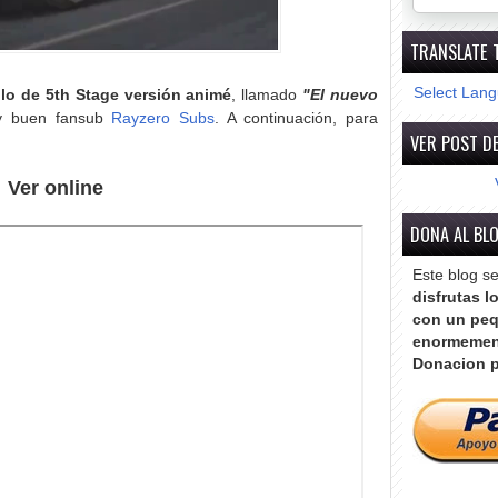
TRANSLATE 
Select Lan
lo de 5th Stage versión animé
, llamado
"El nuevo
uy buen fansub
Rayzero Subs
. A continuación, para
VER POST DE
Ver online
DONA AL BL
Este blog s
disfrutas l
con un peq
enormemen
Donacion p