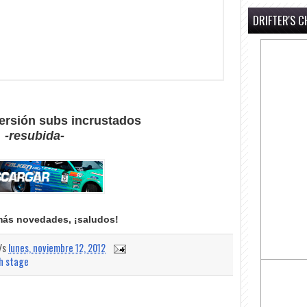
DRIFTER'S C
ersión subs incrustados
-resubida-
más novedades, ¡saludos!
a/s
lunes, noviembre 12, 2012
th stage