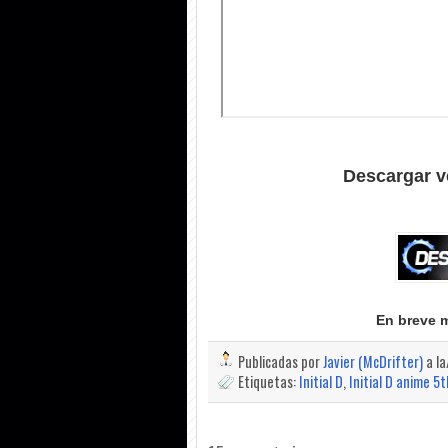
Descargar v
En breve 
Publicadas por
Javier (McDrifter)
a l
Etiquetas:
Initial D
,
Initial D anime 5