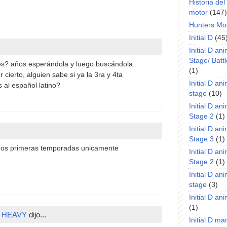
Historia de
motor
(147)
.
Hunters Mo
Initial D
(45
Initial D an
Stage/ Battl
es? años esperándola y luego buscándola.
(1)
cierto, alguien sabe si ya la 3ra y 4ta
Initial D an
 al español latino?
stage
(10)
Initial D an
Stage 2
(1)
Initial D an
Stage 3
(1)
s dos primeras temporadas unicamente
Initial D an
Stage 2
(1)
Initial D an
stage
(3)
Initial D a
(1)
 HEAVY
dijo...
Initial D m