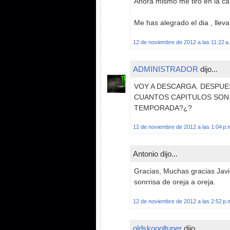
Ahora mismo me tiro en la cam
Me has alegrado el dia , llevab
12 de noviembre de 2012 a las 11:22 a
ADMINISTRADOR
dijo...
VOY A DESCARGA. DESPUES
CUANTOS CAPITULOS SON 
TEMPORADA?¿?
12 de noviembre de 2012 a las 1:04 p.
Antonio dijo...
Gracias, Muchas gracias Javi
sonrrisa de oreja a oreja.
12 de noviembre de 2012 a las 2:52 p.
oldskoooltuner
dijo...