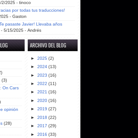
8/2/2025
- tinoco
racias por todas tus traducciones!
2025
- Gaston
e pasaste Javier! Llevaba años
- 5/15/2025
- Andrés
BLOG
ARCHIVO DEL BLOG
►
2025
(2)
►
2024
(13)
2)
►
2023
(16)
e
(3)
►
2022
(11)
s: On Cars
►
2021
(16)
►
2020
(16)
)
►
2019
(27)
e opinión
►
2018
(22)
es
(28)
►
2017
(29)
►
2016
(33)