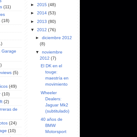
s
►
2015
(48)
es
(11)
►
2014
(53)
les
s
(18)
►
2013
(80)
▼
2012
(76)
►
diciembre 2012
1)
(8)
s Garage
▼
noviembre
2012
(7)
)
El DK en el
touge:
eviews
(5)
maestría en
movimiento
icos
(49)
Wheeler
r
(10)
Dealers:
ft
(2)
Jaguar Mk2
rreras de
(subtitulado)
40 años de
otos
(24)
BMW
rage
(10)
Motorsport