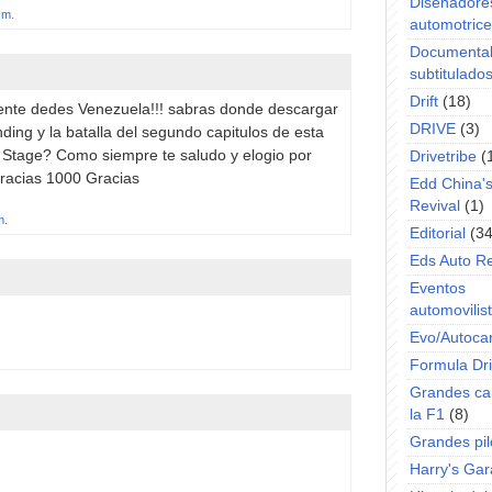
Diseñadore
.m.
automotric
Documenta
subtitulado
Drift
(18)
ente dedes Venezuela!!! sabras donde descargar
DRIVE
(3)
nding y la batalla del segundo capitulos de esta
th Stage? Como siempre te saludo y elogio por
Drivetribe
(
 Gracias 1000 Gracias
Edd China'
Revival
(1)
m.
Editorial
(34
Eds Auto R
Eventos
automovilist
Evo/Autoca
Formula Dri
Grandes ca
la F1
(8)
Grandes pil
Harry's Ga