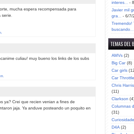
interes...
- 
porte, mucha espera recompensada para
Javier mil g
 serie.
gra...
- 6/7/
Tremendo! T
buscando...
m.
TEMAS DEL 
AMVs
(2)
mcanime culiau! muy bueno los links de los subs
Big Car
(8)
Car girls
(1
.m.
Car Throttl
Chris Harri
(11)
Clarkson
(4
s ya? Crei que recien venian a fines de
Columnas d
ntaron jaja. Ya anduve posteando un poquito en
(31)
Curiosidad
D4A
(2)