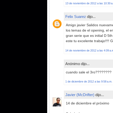
13 de noviembre de 2012 a las 10:30 a
Felix Suarez
dijo...
Amigo javier Salidos nuevam
los temas de el opening, el e
gran serie que es initial D 5
este tu excelente trabajo!!!!
14 de noviembre de 2012 a las 4:09 a.
Anónimo dijo...
cuando sale el 3ro????????
1 de diciembre de 2012 a las 9:58 a.m.
Javier (McDrifter)
dijo...
14 de diciembre el próximo