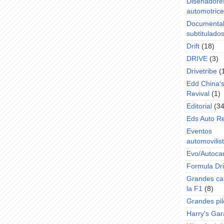
Diseñadore
automotric
Documenta
subtitulado
Drift
(18)
DRIVE
(3)
Drivetribe
(
Edd China'
Revival
(1)
Editorial
(34
Eds Auto R
Eventos
automovilist
Evo/Autoca
Formula Dri
Grandes ca
la F1
(8)
Grandes pil
Harry's Ga