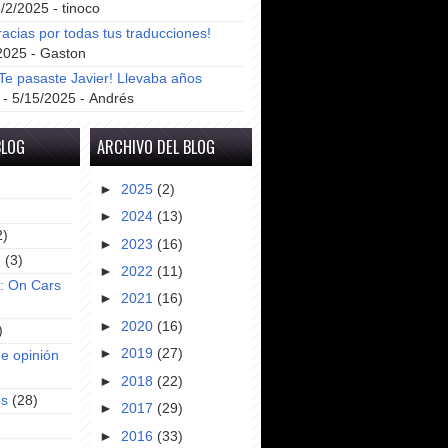
8/2/2025
- tinoco
racias por todas tus traducciones!
2025
- Gaston
e pasaste Javier! Llevaba años
- 5/15/2025
- Andrés
BLOG
ARCHIVO DEL BLOG
►
2025
(2)
►
2024
(13)
2)
►
2023
(16)
e
(3)
►
2022
(11)
s: On Cars
►
2021
(16)
►
2020
(16)
)
►
2019
(27)
e opinión
►
2018
(22)
es
(28)
►
2017
(29)
►
2016
(33)