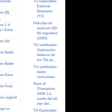
TG Especiales:
l mundo
Especial
Botswana
on
(5)
(TV)
)
Peliculas de
ime 1-4
autos en DD:
e / Extra
60 segundos
(2000)
ime 5th
TG subtitulado:
Superautos
ime Battle
italianos de
los 70s po...
ime Battle
TG subtitulado:
Autos
ime Extra
comunistas
Race of
ime Final
Champions
2008: La
nime Legend
vuelta del all-
star del...
anga en
TG Especiales: