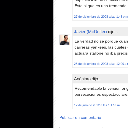
Esta si que es una tremenda 
27 de diciembre de 2008 a las 1:43 p.m
Javier (McDrifter)
dijo...
La verdad no se porque cuan
carreras yankees, las cuales 
actuara stallone no iba prec
28 de diciembre de 2008 a las 12:00 a.
Anónimo dijo...
Recomendable la versión orig
persecuciones espectaculare
12 de julio de 2012 a las 1:17 a.m.
Publicar un comentario