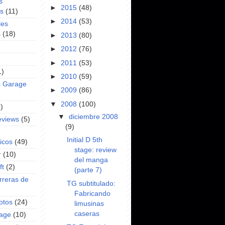
s
►
2015
(48)
es
(11)
►
2014
(53)
les
s
(18)
►
2013
(80)
►
2012
(76)
►
2011
(53)
1)
►
2010
(59)
s Garage
►
2009
(86)
▼
2008
(100)
)
▼
diciembre 2008
eviews
(5)
(9)
Initial D 5th
icos
(49)
stage: review
r
(10)
del manga
ft
(2)
(parte 7)
rreras de
TG subtitulado:
Fabricando
otos
(24)
limusinas
caseras
rage
(10)