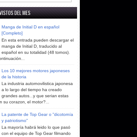
VISTOS DEL MES
Manga de Initial D en español
[Completo]
En esta entrada pueden descargar el
manga de Initial D, traducido al
español en su totalidad (48 tomos).
ntinuación...
Los 10 mejores motores japoneses
de la historia
La industria automovilistica japonesa
a lo largo del tiempo ha creado
grandes autos...y que serian estas
n su corazon, el motor?...
La patente de Top Gear o "dicotomía
y patriotismo"
La mayoría habrá leido lo que pasó
con el equipo de Top Gear filmando