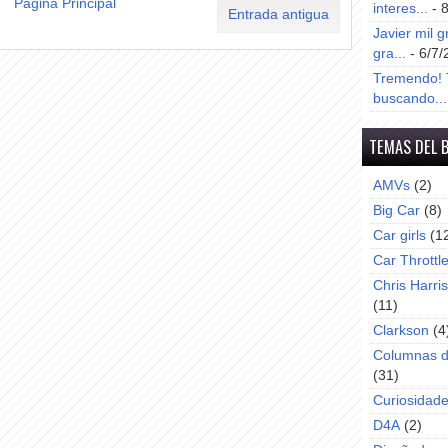
Página Principal
interes...
- 
Entrada antigua
Javier mil g
gra...
- 6/7/
Tremendo! T
buscando...
TEMAS DEL 
AMVs
(2)
Big Car
(8)
Car girls
(1
Car Throttl
Chris Harri
(11)
Clarkson
(4
Columnas d
(31)
Curiosidad
D4A
(2)