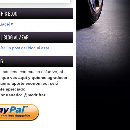
THIS BLOG
guage
▼
L BLOG AL AZAR
Ver un post del blog al azar
OG
e mantiene con mucho esfuerzo,
si
o que ves aquí y quieres agradecer
ueño aporte económico, será
te apreciado
.
or usuario: @mcdrifter