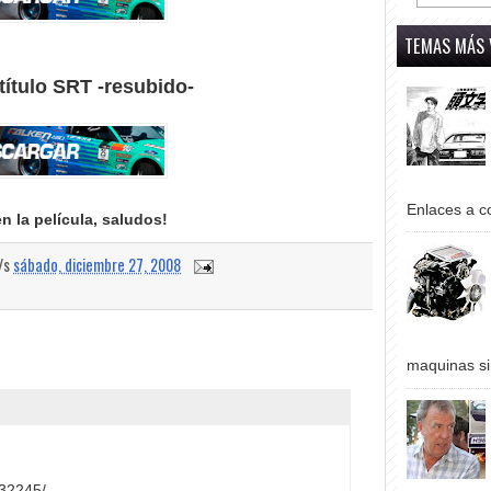
TEMAS MÁS 
título SRT -resubido-
Enlaces a co
en la película, saludos!
a/s
sábado, diciembre 27, 2008
maquinas si
132245/