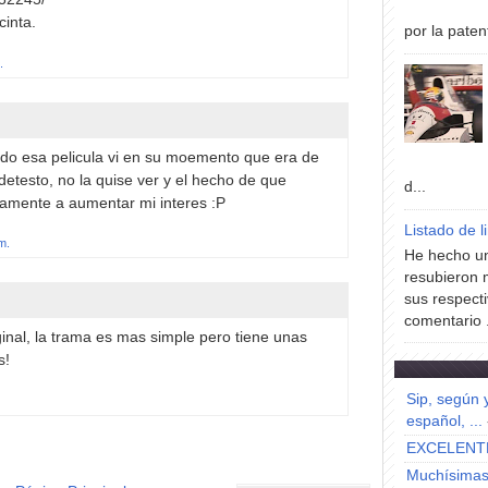
cinta.
por la paten
.
do esa pelicula vi en su moemento que era de
detesto, no la quise ver y el hecho de que
d...
isamente a aumentar mi interes :P
Listado de l
m.
He hecho un
resubieron 
sus respecti
comentario .
inal, la trama es mas simple pero tiene unas
s!
Sip, según 
español, ...
EXCELENT
Muchísimas 