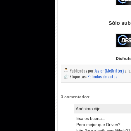
Sólo sub
Disfrut
Publicadas por
Javier (McDrifter)
a l
Etiquetas:
Peliculas de autos
3 comentarios:
Anónimo dijo...
Esa es buena...
Pero mejor que Driven?
http://www.imdb.com/title/tt0