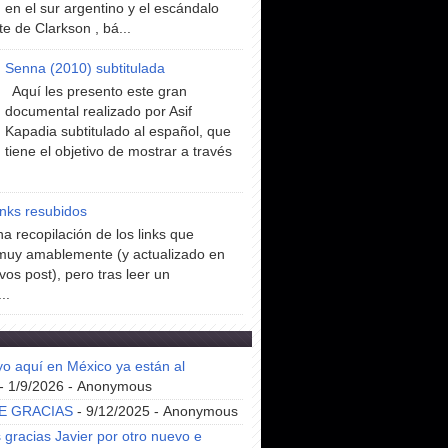
en el sur argentino y el escándalo
te de Clarkson , bá...
Senna (2010) subtitulada
Aquí les presento este gran
documental realizado por Asif
Kapadia subtitulado al español, que
tiene el objetivo de mostrar a través
inks resubidos
a recopilación de los links que
muy amablemente (y actualizado en
vos post), pero tras leer un
..
yo aquí en México ya están al
- 1/9/2026
- Anonymous
E GRACIAS
- 9/12/2025
- Anonymous
gracias Javier por otro nuevo e