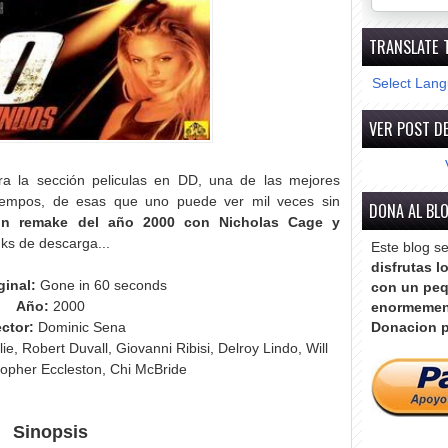
TRANSLATE 
Select Lan
VER POST DE
ra la sección peliculas en DD, una de las mejores
 tiempos, de esas que uno puede ver mil veces sin
DONA AL BL
ión remake del año 2000 con Nicholas Cage y
inks de descarga...
Este blog s
disfrutas l
ginal:
Gone in 60 seconds
con un peq
Año:
2000
enormemen
ector:
Dominic Sena
Donacion p
e, Robert Duvall, Giovanni Ribisi, Delroy Lindo, Will
topher Eccleston, Chi McBride
Sinopsis