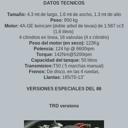
DATOS TECNICOS
Tamaño:
4.3 mt de largo, 1.6 mt de ancho, 1.3 mt de alto
Peso:
950 kg
Motor:
4A-GE twincam (doble arbol de levas) de 1.587 cc3
(1.6 litros)
4 cilindros en linea, 16 valvulas (4 x cilindro)
Peso del motor (en seco):
123Kg
Potencia:
124 hp @ 6600rpm
Torque:
142Nm@5200rpm
Capacidad del tanque:
50 litros
Transmision:
T50 ( 5 marchas manual)
Frenos:
De disco, en las 4 ruedas.
Llantas:
185/70-13''
VERSIONES ESPECIALES DEL 86
TRD versions