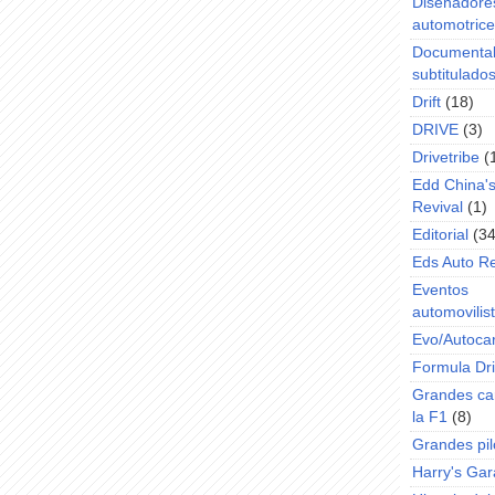
Diseñadore
automotric
Documenta
subtitulado
Drift
(18)
DRIVE
(3)
Drivetribe
(
Edd China'
Revival
(1)
Editorial
(34
Eds Auto R
Eventos
automovilist
Evo/Autoca
Formula Dri
Grandes ca
la F1
(8)
Grandes pil
Harry's Ga