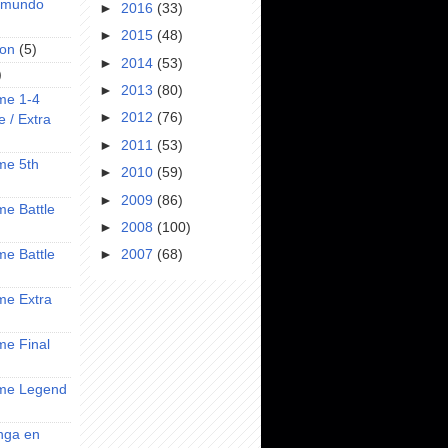
l mundo
►
2016
(33)
►
2015
(48)
on
(5)
►
2014
(53)
)
►
2013
(80)
ime 1-4
►
2012
(76)
e / Extra
►
2011
(53)
ime 5th
►
2010
(59)
►
2009
(86)
ime Battle
►
2008
(100)
ime Battle
►
2007
(68)
ime Extra
ime Final
nime Legend
anga en