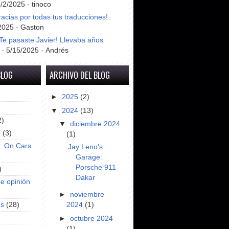
8/2/2025
- tinoco
racias por todas tus traducciones!
2025
- Gaston
e pasaste Javier! Llevaba años
- 5/15/2025
- Andrés
BLOG
ARCHIVO DEL BLOG
►
2025
(2)
▼
2024
(13)
2)
▼
diciembre 2024
e
(3)
(1)
s: On Cars
Jay Leno's
Garage:
Porsche 911
)
Dakar
e opinión
►
noviembre
2024
(1)
es
(28)
►
octubre 2024
(1)