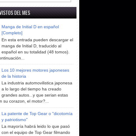
VISTOS DEL MES
Manga de Initial D en español
[Completo]
En esta entrada pueden descargar el
manga de Initial D, traducido al
español en su totalidad (48 tomos).
ntinuación...
Los 10 mejores motores japoneses
de la historia
La industria automovilistica japonesa
a lo largo del tiempo ha creado
grandes autos...y que serian estas
n su corazon, el motor?...
La patente de Top Gear o "dicotomía
y patriotismo"
La mayoría habrá leido lo que pasó
con el equipo de Top Gear filmando