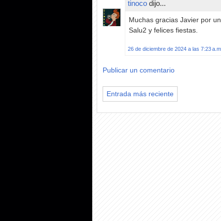
tinoco
dijo...
Muchas gracias Javier por un 
Salu2 y felices fiestas.
26 de diciembre de 2024 a las 7:23 a.m
Publicar un comentario
Entrada más reciente