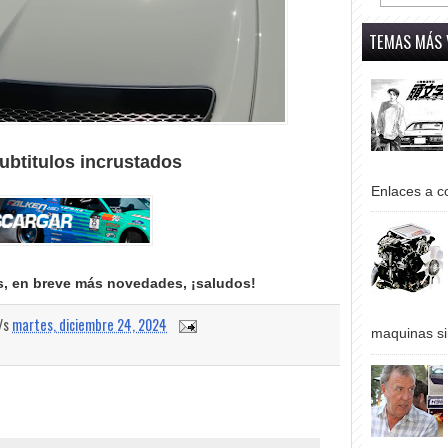
TEMAS MÁS 
ubtitulos incrustados
Enlaces a co
os, en breve más novedades, ¡saludos!
a/s
martes, diciembre 24, 2024
maquinas si