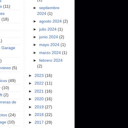
s
es
(11)
►
septiembre
2024
(1)
les
s
(18)
►
agosto 2024
(2)
►
julio 2024
(1)
►
junio 2024
(2)
1)
►
mayo 2024
(1)
s Garage
►
marzo 2024
(1)
►
febrero 2024
)
(2)
eviews
(5)
►
2023
(16)
icos
(49)
►
2022
(11)
r
(10)
►
2021
(16)
ft
(2)
►
2020
(16)
rreras de
►
2019
(27)
►
2018
(22)
otos
(24)
rage
(10)
►
2017
(29)