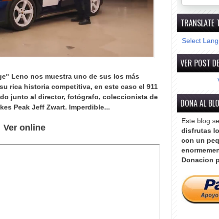
TRANSLATE 
Select Lan
VER POST DE
ge"
Leno nos muestra uno de sus los más
u rica historia competitiva, en este caso el 911
ado junto al
director, fotógrafo, coleccionista de
DONA AL BL
ikes Peak
Jeff Zwart
.
Imperdible...
Este blog s
Ver online
disfrutas l
con un peq
enormemen
Donacion p