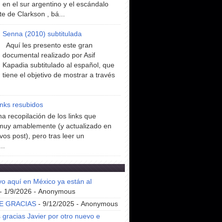
en el sur argentino y el escándalo
te de Clarkson , bá...
Senna (2010) subtitulada
Aquí les presento este gran
documental realizado por Asif
Kapadia subtitulado al español, que
tiene el objetivo de mostrar a través
inks resubidos
a recopilación de los links que
muy amablemente (y actualizado en
vos post), pero tras leer un
..
yo aquí en México ya están al
- 1/9/2026
- Anonymous
E GRACIAS
- 9/12/2025
- Anonymous
gracias Javier por otro nuevo e