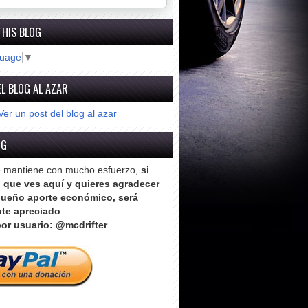
THIS BLOG
guage
▼
L BLOG AL AZAR
Ver un post del blog al azar
OG
e mantiene con mucho esfuerzo,
si
o que ves aquí y quieres agradecer
ueño aporte económico, será
te apreciado
.
or usuario: @mcdrifter