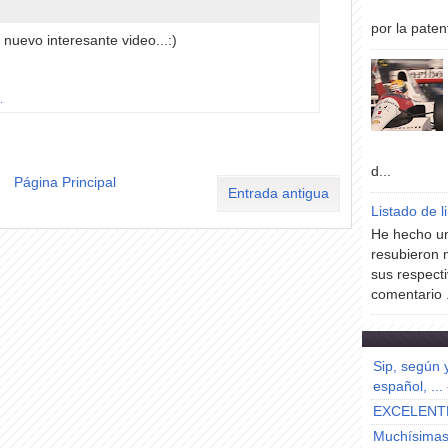
por la paten
nuevo interesante video...:)
.
d...
Página Principal
Entrada antigua
Listado de l
He hecho un
resubieron 
sus respecti
comentario .
Sip, según 
español, ...
EXCELENT
Muchísimas 