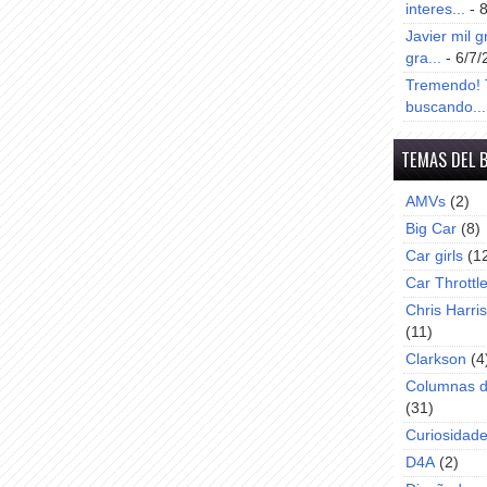
interes...
- 
Javier mil g
gra...
- 6/7/
Tremendo! T
buscando...
TEMAS DEL 
AMVs
(2)
Big Car
(8)
Car girls
(1
Car Throttl
Chris Harri
(11)
Clarkson
(4
Columnas d
(31)
Curiosidad
D4A
(2)