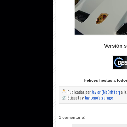
Versión s
Felices fiestas a tod
Publicadas por
Javier (McDrifter)
a l
Etiquetas:
Jay Leno's garage
1 comentario: