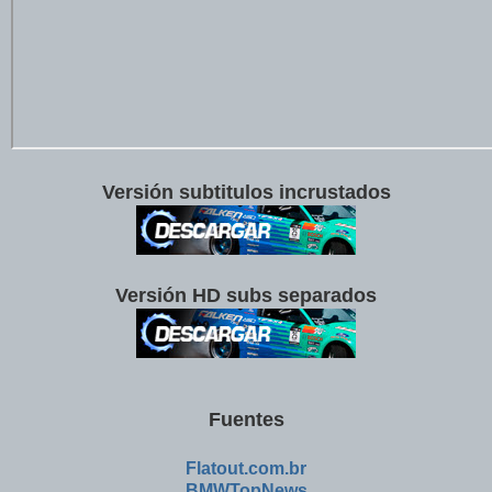
Versión subtitulos incrustados
Versión HD subs separados
Fuentes
Flatout.com.br
BMWTopNews