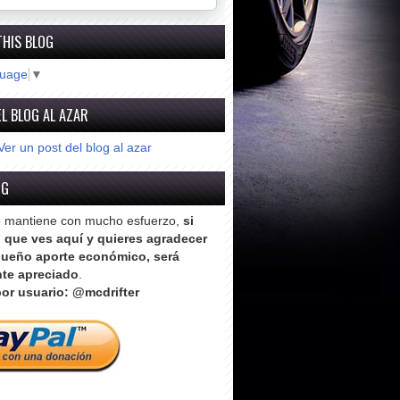
THIS BLOG
guage
▼
L BLOG AL AZAR
Ver un post del blog al azar
OG
e mantiene con mucho esfuerzo,
si
o que ves aquí y quieres agradecer
ueño aporte económico, será
te apreciado
.
or usuario: @mcdrifter