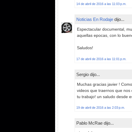
14 de abril de 2016 a las 11:03 p.m.
Noticias En Rodaje
dijo...
Espectacular documental, mue
aquellas epocas, con lo buen
Saludos!
17 de abril de 2016 a las 11:01 p.m.
Sergio dijo...
Muchas gracias javier ! Como 
videos que traernos que nos 
tu trabajo! un saludo desde 
19 de abril de 2016 a las 2:03 p.m.
Pablo McRae dijo...