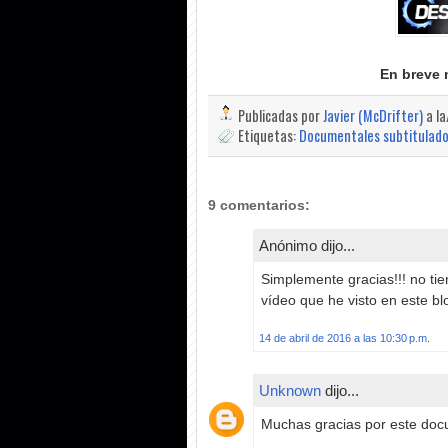
En breve 
Publicadas por
Javier (McDrifter)
a l
Etiquetas:
Documentales subtitulad
9 comentarios:
Anónimo dijo...
Simplemente gracias!!! no tie
vídeo que he visto en este b
14 de abril de 2016 a las 10:30 p.m.
Unknown
dijo...
Muchas gracias por este doc