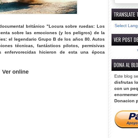
TRANSLATE 
Select Lan
 documental británico "Locura sobre ruedas: Los
enta sobre las emociones (y los peligros) de la
VER POST DE
lies: el legendario Grupo B de los años 80
. Autos
iones técnicas, fantásticos pilotos, permisivas
es enfervorecidas hicieron de esta una época
DONA AL BL
Ver online
Este blog s
disfrutas l
con un peq
enormemen
Donacion p