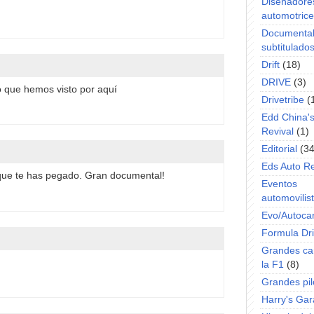
Diseñadore
automotric
Documenta
subtitulado
Drift
(18)
DRIVE
(3)
to que hemos visto por aquí
Drivetribe
(
Edd China'
Revival
(1)
Editorial
(34
Eds Auto R
 que te has pegado. Gran documental!
Eventos
automovilist
Evo/Autoca
Formula Dri
Grandes ca
la F1
(8)
Grandes pil
Harry's Ga