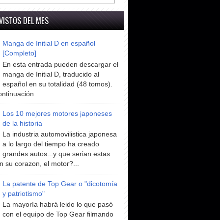
VISTOS DEL MES
Manga de Initial D en español
[Completo]
En esta entrada pueden descargar el
manga de Initial D, traducido al
español en su totalidad (48 tomos).
ntinuación...
Los 10 mejores motores japoneses
de la historia
La industria automovilistica japonesa
a lo largo del tiempo ha creado
grandes autos...y que serian estas
n su corazon, el motor?...
La patente de Top Gear o "dicotomía
y patriotismo"
La mayoría habrá leido lo que pasó
con el equipo de Top Gear filmando