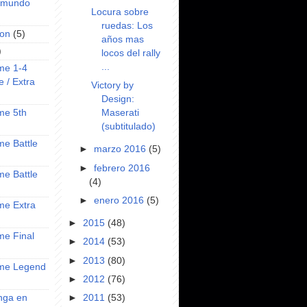
l mundo
Locura sobre
ruedas: Los
on
(5)
años mas
)
locos del rally
...
ime 1-4
e / Extra
Victory by
Design:
Maserati
ime 5th
(subtitulado)
ime Battle
►
marzo 2016
(5)
►
febrero 2016
ime Battle
(4)
►
enero 2016
(5)
ime Extra
►
2015
(48)
ime Final
►
2014
(53)
►
2013
(80)
nime Legend
►
2012
(76)
anga en
►
2011
(53)