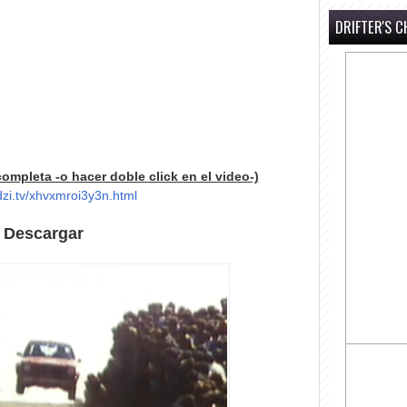
DRIFTER'S C
completa -o hacer doble click en el video-)
idzi.tv/xhvxmroi3y3n.html
Descargar