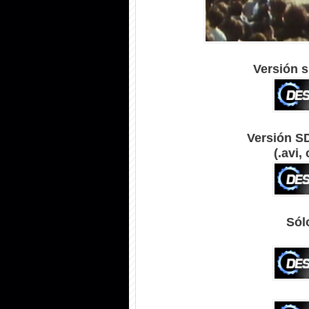
Versión s
Versión S
(.avi,
Sól