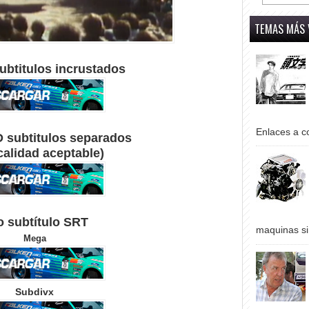
TEMAS MÁS 
ubtitulos incrustados
Enlaces a co
D subtitulos separados
 calidad aceptable)
o subtítulo SRT
maquinas si
Mega
Subdivx