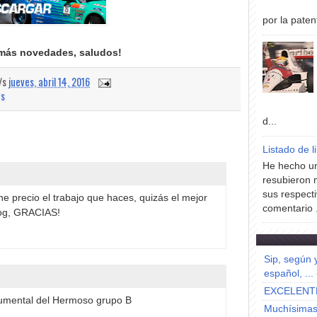
por la paten
más novedades, saludos!
a/s
jueves, abril 14, 2016
os
d...
Listado de l
He hecho un
resubieron 
sus respecti
ne precio el trabajo que haces, quizás el mejor
comentario .
log, GRACIAS!
Sip, según 
español, ...
EXCELENT
umental del Hermoso grupo B
Muchísimas 