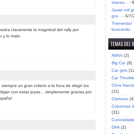
interes...
- 
Javier mil g
gra...
- 6/7/
Tremendo! T
buscando...
stra claramente la magnitud del rally por
o y lo malo.
TEMAS DEL 
AMVs
(2)
Big Car
(8)
Car girls
(1
Car Throttl
Chris Harri
siempre un gran criterio a la hora de elegir los
(11)
dejan con estas joyas... simplemente gracias por
españa!
Clarkson
(4
Columnas d
(31)
Curiosidad
D4A
(2)