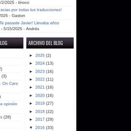
8/2/2025
- tinoco
racias por todas tus traducciones!
2025
- Gaston
e pasaste Javier! Llevaba años
- 5/15/2025
- Andrés
BLOG
ARCHIVO DEL BLOG
►
2025
(2)
►
2024
(13)
2)
►
2023
(16)
e
(3)
►
2022
(11)
s: On Cars
►
2021
(16)
►
2020
(16)
)
►
2019
(27)
e opinión
►
2018
(22)
es
(28)
►
2017
(29)
▼
2016
(33)