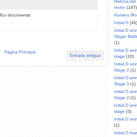
Historia de
motor
(147)
ífico documental
Hunters Mo
Initial D
(45
Initial D an
Stage/ Battl
(1)
Initial D an
Página Principal
Entrada antigua
stage
(10)
Initial D an
Stage 2
(1)
Initial D an
Stage 3
(1)
Initial D an
Stage 2
(1)
Initial D an
stage
(3)
Initial D a
(1)
Initial D m