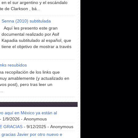
en el sur argentino y el escándalo
te de Clarkson , bá...
Senna (2010) subtitulada
Aquí les presento este gran
documental realizado por Asif
Kapadia subtitulado al español, que
tiene el objetivo de mostrar a través
inks resubidos
a recopilación de los links que
muy amablemente (y actualizado en
vos post), pero tras leer un
..
yo aquí en México ya están al
- 1/9/2026
- Anonymous
E GRACIAS
- 9/12/2025
- Anonymous
gracias Javier por otro nuevo e