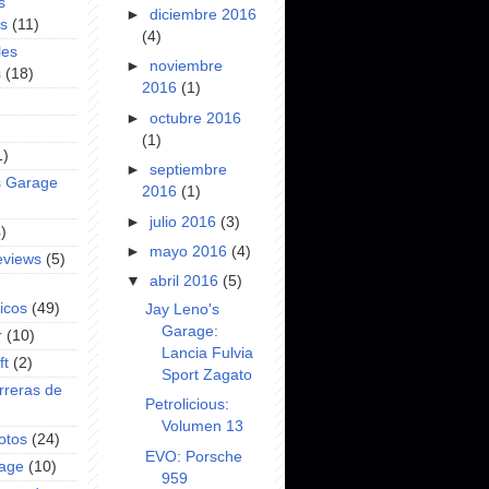
s
►
diciembre 2016
es
(11)
(4)
les
►
noviembre
s
(18)
2016
(1)
►
octubre 2016
(1)
1)
►
septiembre
s Garage
2016
(1)
►
julio 2016
(3)
)
►
mayo 2016
(4)
eviews
(5)
▼
abril 2016
(5)
icos
(49)
Jay Leno's
Garage:
r
(10)
Lancia Fulvia
ft
(2)
Sport Zagato
rreras de
Petrolicious:
Volumen 13
otos
(24)
EVO: Porsche
rage
(10)
959