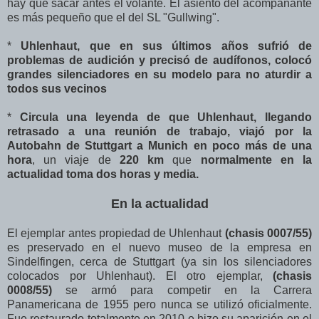
hay que sacar antes el volante. El asiento del acompañante
es más pequeño que el del SL "Gullwing".
*
Uhlenhaut, que en sus últimos años sufrió de
problemas de audición y precisó de audífonos, colocó
grandes silenciadores en su modelo para no aturdir a
todos sus vecinos
*
Circula una leyenda de que Uhlenhaut, llegando
retrasado a una reunión de trabajo, viajó por la
Autobahn de Stuttgart a Munich en poco más de una
hora
, un viaje de
220 km
que
normalmente en la
actualidad toma dos horas y media.
En la actualidad
El ejemplar antes propiedad de Uhlenhaut
(chasis
0007/55)
es
preservado en el nuevo museo de la empresa en
Sindelfingen, cerca de Stuttgart (ya sin los silenciadores
colocados por Uhlenhaut).
El otro ejemplar,
(chasis
0008/55)
se armó para competir en la Carrera
Panamericana de 1955 pero nunca se utilizó oficialmente.
Fue restaurado totalmente en 2010 e hizo su aparición en el