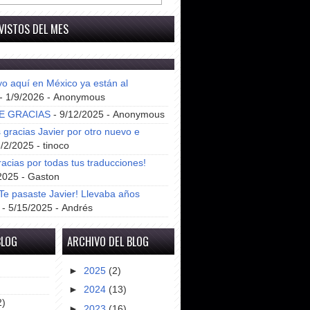
VISTOS DEL MES
yo aquí en México ya están al
- 1/9/2026
- Anonymous
E GRACIAS
- 9/12/2025
- Anonymous
gracias Javier por otro nuevo e
8/2/2025
- tinoco
racias por todas tus traducciones!
2025
- Gaston
e pasaste Javier! Llevaba años
- 5/15/2025
- Andrés
BLOG
ARCHIVO DEL BLOG
►
2025
(2)
►
2024
(13)
2)
►
2023
(16)