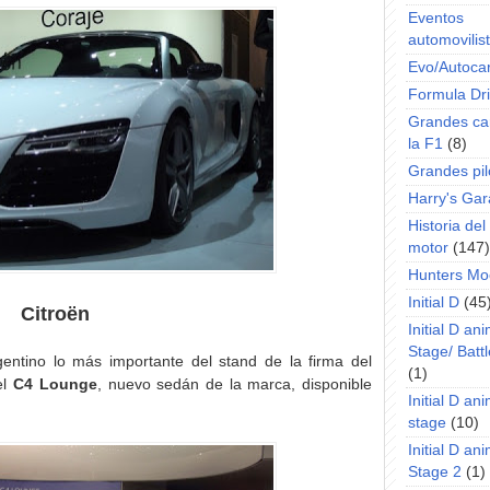
Eventos
automovilist
Evo/Autoca
Formula Dri
Grandes ca
la F1
(8)
Grandes pil
Harry's Ga
Historia de
motor
(147)
Hunters Mo
Initial D
(45
Citroën
Initial D an
Stage/ Battl
ntino lo más importante del stand de la firma del
(1)
l
C4 Lounge
, nuevo sedán de la marca, disponible
Initial D an
stage
(10)
Initial D an
Stage 2
(1)