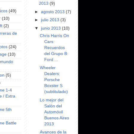
2013
(9)
icos
(49)
►
agosto 2013
(7)
r
(10)
►
julio 2013
(3)
ft
(2)
▼
junio 2013
(10)
rreras de
Chris Harris On
Cars:
otos
(24)
Recuerdos
del Grupo B:
rage
(10)
Ford ...
l mundo
Wheeler
Dealers:
on
(5)
Porsche
)
Boxster S
ime 1-4
(subtitulado)
e / Extra
Lo mejor del
Salón del
ime 5th
Automóvil
Buenos Aires
ime Battle
2013
Avances de la