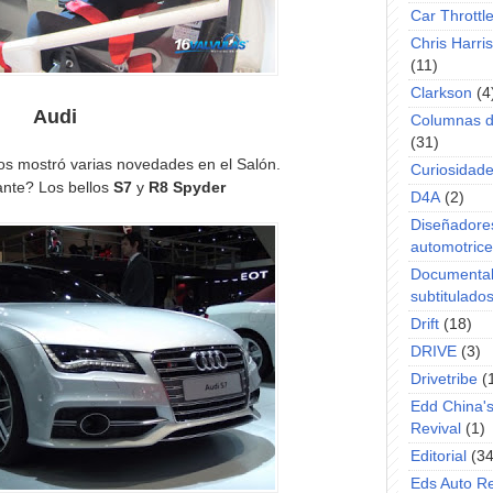
Car Throttl
Chris Harri
(11)
Clarkson
(4
Audi
Columnas d
(31)
ros mostró varias novedades en el Salón.
Curiosidad
ante? Los bellos
S7
y
R8 Spyder
D4A
(2)
Diseñadore
automotric
Documenta
subtitulado
Drift
(18)
DRIVE
(3)
Drivetribe
(
Edd China'
Revival
(1)
Editorial
(34
Eds Auto R