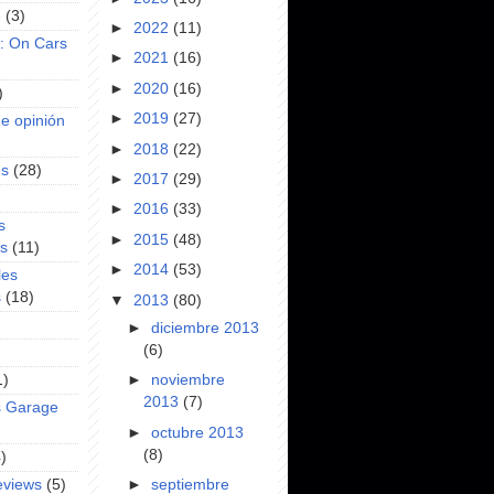
e
(3)
►
2022
(11)
s: On Cars
►
2021
(16)
►
2020
(16)
)
►
2019
(27)
e opinión
►
2018
(22)
es
(28)
►
2017
(29)
►
2016
(33)
s
►
2015
(48)
es
(11)
►
2014
(53)
les
s
(18)
▼
2013
(80)
►
diciembre 2013
(6)
1)
►
noviembre
2013
(7)
s Garage
►
octubre 2013
(8)
)
►
septiembre
eviews
(5)