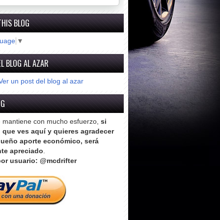
THIS BLOG
guage
▼
L BLOG AL AZAR
Ver un post del blog al azar
OG
e mantiene con mucho esfuerzo,
si
o que ves aquí y quieres agradecer
ueño aporte económico, será
te apreciado
.
or usuario: @mcdrifter