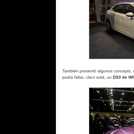
También presentó algunos concepts, 
podía faltar, claro está, un
DS3 de W