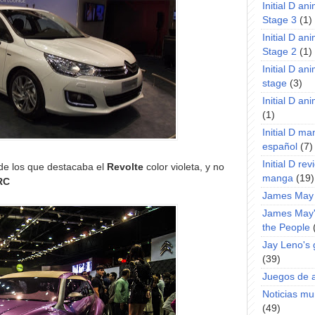
Initial D an
Stage 3
(1)
Initial D an
Stage 2
(1)
Initial D an
stage
(3)
Initial D a
(1)
Initial D m
español
(7)
Initial D rev
de los que destacaba el
Revolte
color violeta, y no
manga
(19)
RC
James May
James May'
the People
Jay Leno's
(39)
Juegos de 
Noticias m
(49)