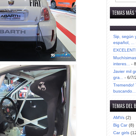
TEMAS MÁS 
Sip, según 
español, ...
EXCELENT
Muchísimas 
interes...
- 
Javier mil g
gra...
- 6/7/
Tremendo! T
buscando...
TEMAS DEL 
AMVs
(2)
Big Car
(8)
Car girls
(1