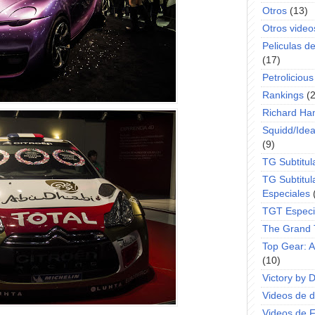
Otros
(13)
Otros video
Peliculas d
(17)
Petrolicious
Rankings
(
Richard H
Squidd/Idea
(9)
TG Subtitul
TG Subtitul
Especiales
TGT Especi
The Grand 
Top Gear: 
(10)
Victory by 
Videos de dr
Videos de 