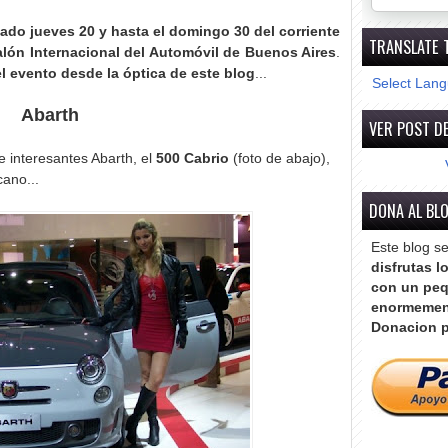
ado jueves 20 y hasta el domingo 30 del corriente
TRANSLATE 
Salón Internacional del Automóvil de Buenos Aires
.
 evento desde la óptica de este blog
...
Select Lan
Abarth
VER POST DE
e interesantes Abarth, el
500 Cabrio
(foto de abajo),
ano...
DONA AL BL
Este blog s
disfrutas l
con un peq
enormemen
Donacion p