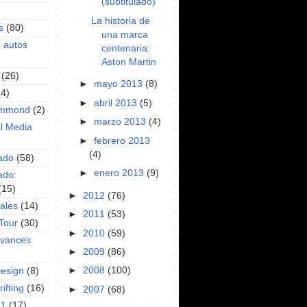
(subtitulado)
La historia de
s
(80)
una marca
e autos
centenaria:
Aston Martin
(26)
►
mayo 2013
(8)
24)
►
abril 2013
(5)
ammond
(2)
►
marzo 2013
(4)
l Media
►
febrero 2013
(4)
ado
(58)
►
enero 2013
(9)
ado:
(15)
►
2012
(76)
ales
(14)
►
2011
(53)
Tour
(30)
►
2010
(59)
Avances
►
2009
(86)
►
2008
(100)
Design
(8)
ifting
(16)
►
2007
(68)
F1
(17)