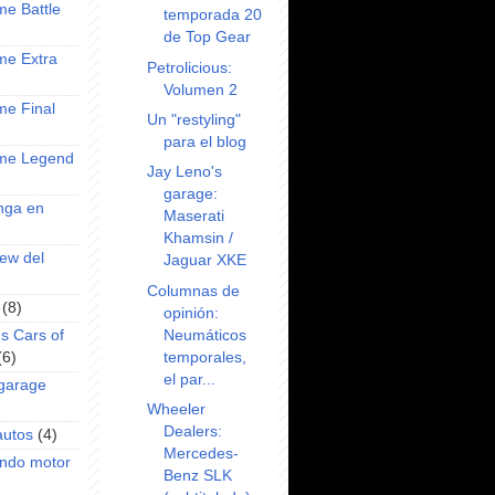
ime Battle
temporada 20
de Top Gear
ime Extra
Petrolicious:
Volumen 2
ime Final
Un "restyling"
para el blog
nime Legend
Jay Leno's
garage:
anga en
Maserati
Khamsin /
iew del
Jaguar XKE
Columnas de
(8)
opinión:
Neumáticos
s Cars of
temporales,
(6)
el par...
 garage
Wheeler
Dealers:
autos
(4)
Mercedes-
undo motor
Benz SLK