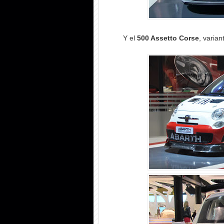
Y el
500 Assetto Corse
, varia