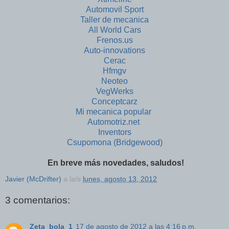
Automovil Sport
Taller de mecanica
All World Cars
Frenos.us
Auto-innovations
Cerac
Hfmgv
Neoteo
VegWerks
Conceptcarz
Mi mecanica popular
Automotriz.net
Inventors
Csupomona (Bridgewood)
En breve más novedades, saludos!
Javier (McDrifter)
a la/s
lunes, agosto 13, 2012
3 comentarios:
Zeta_bola_1
17 de agosto de 2012 a las 4:16 p.m.