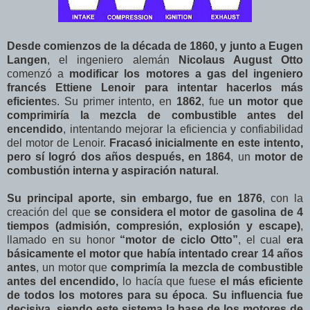
Desde comienzos de la década de 1860, y junto a Eugen
Langen
, el ingeniero alemán
Nicolaus August Otto
comenzó a
modificar los motores a gas del ingeniero
francés Ettiene Lenoir para intentar hacerlos más
eficiente
s. Su primer intento, en
1862
, fue
un motor que
comprimiría la mezcla de combustible antes del
encendido
, intentando mejorar la eficiencia y confiabilidad
del motor de Lenoir.
Fracasó inicialmente en este intento,
pero sí logró dos años después, en 1864
, un
motor de
combustión interna y aspiración natural
.
Su principal aporte, sin embargo, fue en 1876
, con la
creación del que
se considera el motor de gasolina de 4
tiempos (admisión, compresión, explosión y escape)
,
llamado en su honor
“motor de ciclo Otto”
, el cual
era
básicamente el motor que había intentado crear 14 años
antes
, un motor que
comprimía la mezcla de combustible
antes del encendido,
lo
hacía que fuese
el más eficiente
de todos los motores para su época
.
Su influencia fue
decisiva, siendo este sistema la base de los motores de