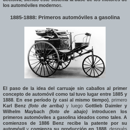
los automóviles moderno
s.
1885-1888: Primeros automóviles a gasolina
El paso de la idea del carruaje sin caballos al primer
concepto de automóvil como tal tuvo lugar entre 1885 y
1888
.
En ese período (y casi al mismo tiempo)
, primero
Karl Benz
(foto de arriba)
y luego
Gottlieb Daimler y
Wilhelm Maybach
(foto de abajo)
introducen los
primeros automóviles a gasolina ideados como tales
.
A
comienzos de 1886 Benz recibe la patente por su
automóvil
y
comienza su producción en 1888
, después