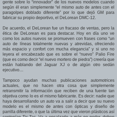
gente sobre lo “innovador” de los nuevos modelos cuando
según él eran simplemente “el mismo auto de antes con el
paragolpes doblado diferente” por lo que dejó GM para
fabricar su propio deportivo, el DeLorean DMC-12.
De acuerdo, el DeLorean fue un fracaso de ventas, pero la
ética de DeLorean es para destacar. Hoy en día uno ve
como los autos nuevos se promueven con frases como “un
auto de líneas totalmente nuevas y atrevidas, ofreciendo
más espacio y confort con mucha elegancia” y si uno no
leyera el encabezado que es sobre el “nuevo” Palio Fire
(que es como decir “el nuevo mortero de piedra”) creería que
están hablando del Jaguar XJ o de algún otro sedán
ejecutivo…
Tampoco ayudan muchas publicaciones automotrices
actuales, que no hacen otra cosa que simplemente
retransmitir la información que reciben de una fuente tan
objetiva como lo es el mismo fabricante. Es decir: nadie que
haya desarrollando un auto va a salir a decir que su nuevo
modelo es el mismo de antes con ópticas y diseño de
parrilla diferente, o que la última vez que vieron plásticos así
contenían Tic-Tac. Va a ensalzarlo a más no poder, deben