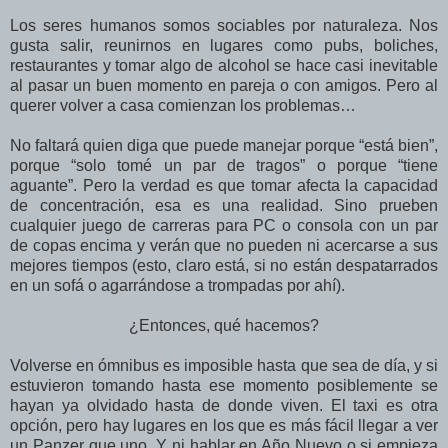
Los seres humanos somos sociables por naturaleza. Nos
gusta salir, reunirnos en lugares como pubs, boliches,
restaurantes y tomar algo de alcohol se hace casi inevitable
al pasar un buen momento en pareja o con amigos. Pero al
querer volver a casa comienzan los problemas…
No faltará quien diga que puede manejar porque “está bien”,
porque “solo tomé un par de tragos” o porque “tiene
aguante”. Pero la verdad es que tomar afecta la capacidad
de concentración, esa es una realidad. Sino prueben
cualquier juego de carreras para PC o consola con un par
de copas encima y verán que no pueden ni acercarse a sus
mejores tiempos (esto, claro está, si no están despatarrados
en un sofá o agarrándose a trompadas por ahí).
¿Entonces, qué hacemos?
Volverse en ómnibus es imposible hasta que sea de día, y si
estuvieron tomando hasta ese momento posiblemente se
hayan ya olvidado hasta de donde viven. El taxi es otra
opción, pero hay lugares en los que es más fácil llegar a ver
un Panzer que uno. Y ni hablar en Año Nuevo o si empieza