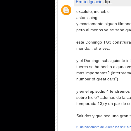
Emilio Ignacio
dijo...
excelete, increible
astonishing!
y exactamente siguen filmand
pero al menos ya se sabe que
este Domingo TG3 construira s
mundo... otra vez.
y el Domingo subsiguiente in
tuerca se ha hecho alguna v
mas importantes? (interpret
number of great cars")
y en el episodio 4 tendremo
sobre hielo? ademas de la car
temporada 13) y un par de c
Saludos y que sea una gran 
19 de noviembre de 2009 a las 9:03 a.