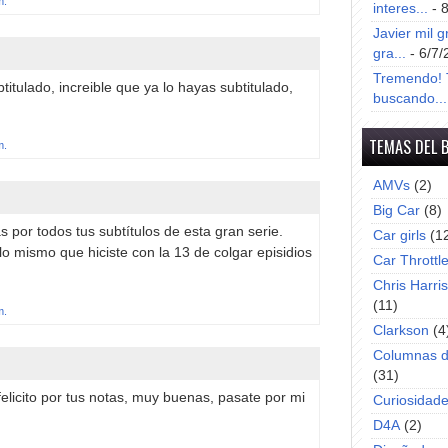
m.
interes...
- 
Javier mil g
gra...
- 6/7/
Tremendo! T
ulado, increible que ya lo hayas subtitulado,
buscando...
TEMAS DEL 
m.
AMVs
(2)
Big Car
(8)
 por todos tus subtítulos de esta gran serie.
Car girls
(1
o mismo que hiciste con la 13 de colgar episidios
Car Throttl
Chris Harri
(11)
m.
Clarkson
(4
Columnas d
(31)
elicito por tus notas, muy buenas, pasate por mi
Curiosidad
D4A
(2)