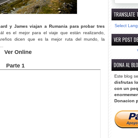
TRANSLATE 
Select Lan
hard y James viajan a Rumania para probar tres
ál es el mejor para el viaje que están realizando,
VER POST DE
reños dicen que es la mejor ruta del mundo, la
..
Ver Online
DONA AL BL
Parte 1
Este blog s
disfrutas l
con un peq
enormemen
Donacion p