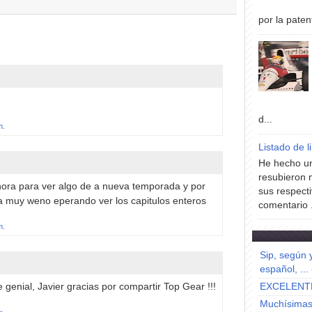
por la paten
d...
m.
Listado de l
He hecho un
resubieron 
hora para ver algo de a nueva temporada y por
sus respecti
ta muy weno eperando ver los capitulos enteros
comentario .
m.
Sip, según 
español, ...
 genial, Javier gracias por compartir Top Gear !!!
EXCELENT
Muchísimas 