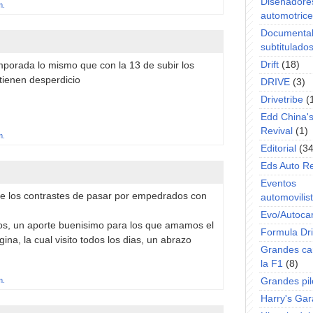
Diseñadore
m.
automotric
Documenta
subtitulado
Drift
(18)
mporada lo mismo que con la 13 de subir los
tienen desperdicio
DRIVE
(3)
Drivetribe
(
Edd China'
Revival
(1)
m.
Editorial
(34
Eds Auto R
Eventos
te los contrastes de pasar por empedrados con
automovilist
Evo/Autoca
ulos, un aporte buenisimo para los que amamos el
Formula Dri
gina, la cual visito todos los dias, un abrazo
Grandes ca
la F1
(8)
m.
Grandes pil
Harry's Ga