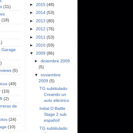
s
►
2015
(48)
es
(11)
►
2014
(53)
les
s
(18)
►
2013
(80)
►
2012
(76)
►
2011
(53)
1)
►
2010
(59)
s Garage
▼
2009
(86)
►
diciembre 2009
)
(5)
eviews
(5)
▼
noviembre
2009
(5)
icos
(49)
TG subtitulado:
r
(10)
Creando un
ft
(2)
auto eléctrico
rreras de
Initial D Battle
Stage 2 sub
otos
(24)
español!
rage
(10)
TG subtitulado: