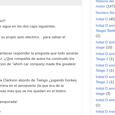
Historia de
motor
(147)
Hunters Mo
Initial D
(45
o!!!
Initial D an
 sigue en los dos caps siguientes.
Stage/ Battl
(1)
u propio auto electrico... para salvar el
Initial D an
stage
(10)
tentaran responder la pregunta que todo amante
Initial D an
ez. ¿Que compañia de autos ha construido los
Stage 2
(1)
acion de "which car company made the greatest
Initial D an
Stage 3
(1)
Initial D an
s a Clarkson abordo de Twingo ¿jugando hockey
Stage 2
(1)
rera en el aeropuerto (la que era de la
Initial D an
osas mas que se me quedan en el tintero.
stage
(3)
Initial D a
temporada!
(1)
Initial D m
m.