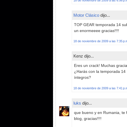
18 de noviembre de 2009 a las 6:56 p.
Motor Clásico
dijo...
TOP GEAR temporada 14 subtit
un enormeeee gracias!!!!
18 de noviembre de 2009 a las 7:35 p.
Kenz dijo...
Eres un crack! Muchas gracias
¿Harás con la temporada 14 l
íntegros?
18 de noviembre de 2009 a las 7:41 p.
luks
dijo...
que bueno y en Rumania, te f
blog, gracias!!!!