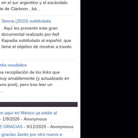
en el sur argentino y el escándalo
te de Clarkson , bá...
Senna (2010) subtitulada
Aquí les presento este gran
documental realizado por Asif
Kapadia subtitulado al español, que
tiene el objetivo de mostrar a través
inks resubidos
a recopilación de los links que
muy amablemente (y actualizado en
vos post), pero tras leer un
..
yo aquí en México ya están al
- 1/9/2026
- Anonymous
E GRACIAS
- 9/12/2025
- Anonymous
gracias Javier por otro nuevo e