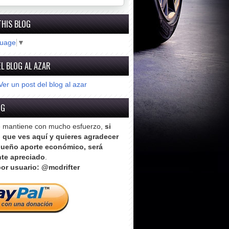
THIS BLOG
guage
▼
L BLOG AL AZAR
Ver un post del blog al azar
OG
e mantiene con mucho esfuerzo,
si
o que ves aquí y quieres agradecer
ueño aporte económico, será
te apreciado
.
or usuario: @mcdrifter