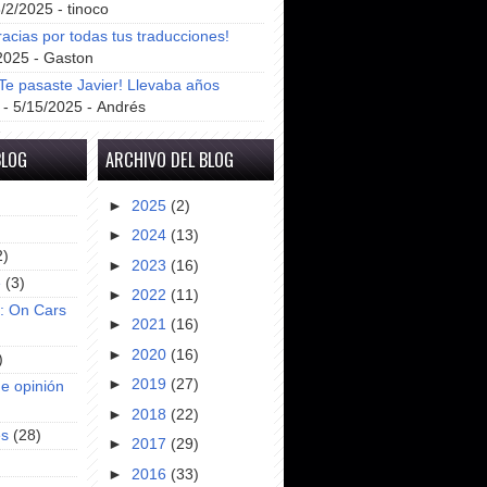
8/2/2025
- tinoco
racias por todas tus traducciones!
2025
- Gaston
e pasaste Javier! Llevaba años
- 5/15/2025
- Andrés
BLOG
ARCHIVO DEL BLOG
►
2025
(2)
►
2024
(13)
2)
►
2023
(16)
e
(3)
►
2022
(11)
s: On Cars
►
2021
(16)
►
2020
(16)
)
►
2019
(27)
e opinión
►
2018
(22)
es
(28)
►
2017
(29)
►
2016
(33)