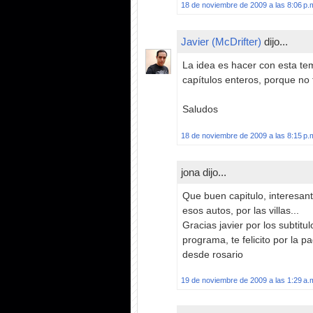
18 de noviembre de 2009 a las 8:06 p.
Javier (McDrifter)
dijo...
La idea es hacer con esta te
capítulos enteros, porque no 
Saludos
18 de noviembre de 2009 a las 8:15 p.
jona dijo...
Que buen capitulo, interesan
esos autos, por las villas...
Gracias javier por los subtit
programa, te felicito por la pa
desde rosario
19 de noviembre de 2009 a las 1:29 a.