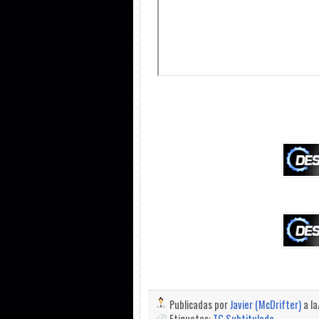
Publicadas por
Javier (McDrifter)
a l
Etiquetas:
TG Subtitulado