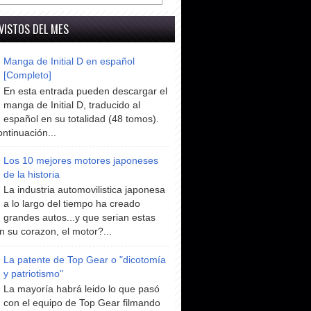
VISTOS DEL MES
Manga de Initial D en español
[Completo]
En esta entrada pueden descargar el
manga de Initial D, traducido al
español en su totalidad (48 tomos).
ntinuación...
Los 10 mejores motores japoneses
de la historia
La industria automovilistica japonesa
a lo largo del tiempo ha creado
grandes autos...y que serian estas
n su corazon, el motor?...
La patente de Top Gear o "dicotomía
y patriotismo"
La mayoría habrá leido lo que pasó
con el equipo de Top Gear filmando