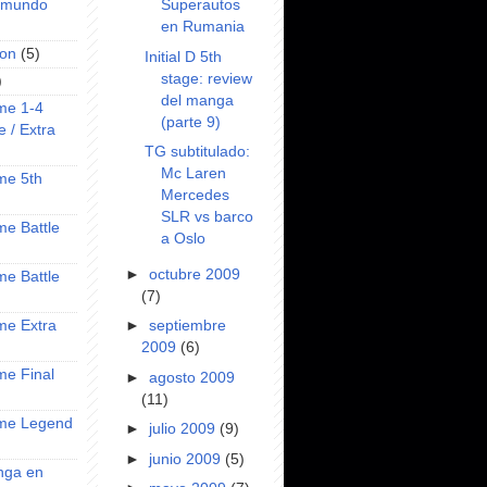
Superautos
l mundo
en Rumania
on
(5)
Initial D 5th
stage: review
)
del manga
ime 1-4
(parte 9)
e / Extra
TG subtitulado:
Mc Laren
ime 5th
Mercedes
SLR vs barco
ime Battle
a Oslo
►
octubre 2009
ime Battle
(7)
►
septiembre
ime Extra
2009
(6)
ime Final
►
agosto 2009
(11)
nime Legend
►
julio 2009
(9)
►
junio 2009
(5)
anga en