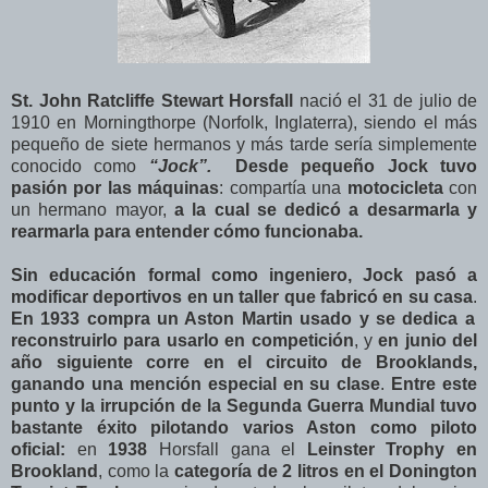
St. John Ratcliffe Stewart Horsfall
nació el 31 de julio de
1910 en Morningthorpe (Norfolk, Inglaterra), siendo el más
pequeño de siete hermanos y más tarde sería simplemente
conocido como
“Jock”.
Desde pequeño Jock tuvo
pasión por las máquinas
: compartía una
motocicleta
con
un hermano mayor,
a la cual se dedicó a desarmarla y
rearmarla para entender cómo funcionaba.
Sin educación formal como ingeniero, Jock pasó a
modificar deportivos en un taller que fabricó en su casa
.
En 1933 compra un Aston Martin usado y se dedica a
reconstruirlo para usarlo en competición
, y
en junio del
año siguiente corre en el circuito de Brooklands,
ganando una mención especial en su clase
.
Entre este
punto y la irrupción de la Segunda Guerra Mundial tuvo
bastante éxito pilotando varios Aston como piloto
oficial:
en
1938
Horsfall gana el
Leinster Trophy en
Brookland
, como la
categoría de 2 litros en el Donington