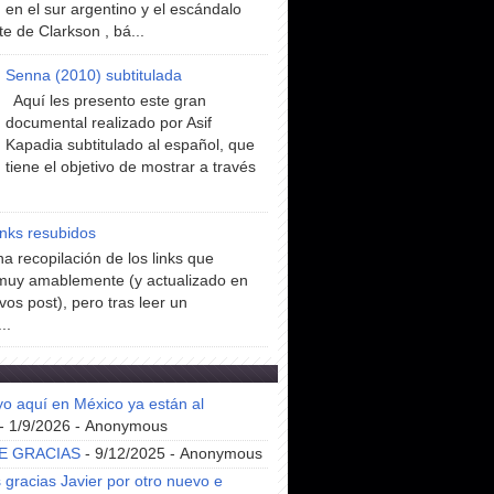
en el sur argentino y el escándalo
te de Clarkson , bá...
Senna (2010) subtitulada
Aquí les presento este gran
documental realizado por Asif
Kapadia subtitulado al español, que
tiene el objetivo de mostrar a través
inks resubidos
a recopilación de los links que
muy amablemente (y actualizado en
vos post), pero tras leer un
..
yo aquí en México ya están al
- 1/9/2026
- Anonymous
E GRACIAS
- 9/12/2025
- Anonymous
gracias Javier por otro nuevo e