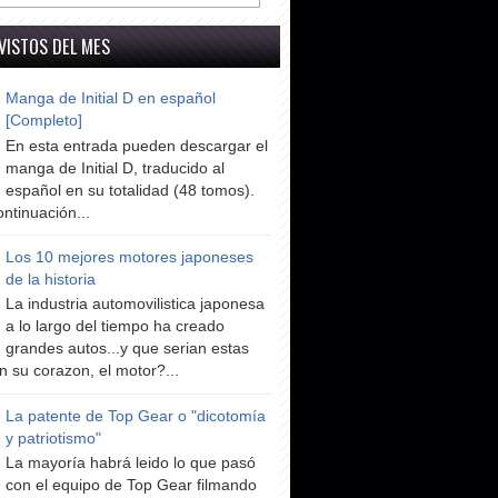
VISTOS DEL MES
Manga de Initial D en español
[Completo]
En esta entrada pueden descargar el
manga de Initial D, traducido al
español en su totalidad (48 tomos).
ntinuación...
Los 10 mejores motores japoneses
de la historia
La industria automovilistica japonesa
a lo largo del tiempo ha creado
grandes autos...y que serian estas
n su corazon, el motor?...
La patente de Top Gear o "dicotomía
y patriotismo"
La mayoría habrá leido lo que pasó
con el equipo de Top Gear filmando