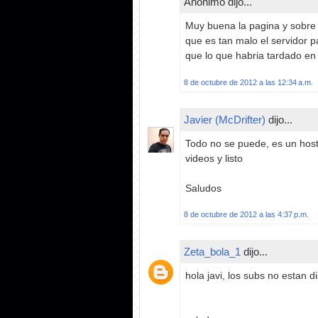
Anónimo dijo...
Muy buena la pagina y sobre 
que es tan malo el servidor p
que lo que habria tardado en 
8 de octubre de 2012 a las 12:34 a.m.
Javier (McDrifter)
dijo...
Todo no se puede, es un host 
videos y listo
Saludos
8 de octubre de 2012 a las 4:37 p.m.
Zeta_bola_1
dijo...
hola javi, los subs no estan d