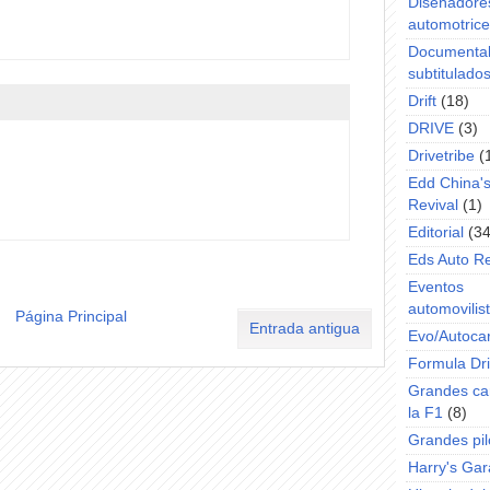
Diseñadore
automotric
Documenta
subtitulado
Drift
(18)
DRIVE
(3)
Drivetribe
(
Edd China'
Revival
(1)
Editorial
(34
Eds Auto R
Eventos
automovilist
Página Principal
Entrada antigua
Evo/Autoca
Formula Dri
Grandes ca
la F1
(8)
Grandes pil
Harry's Ga