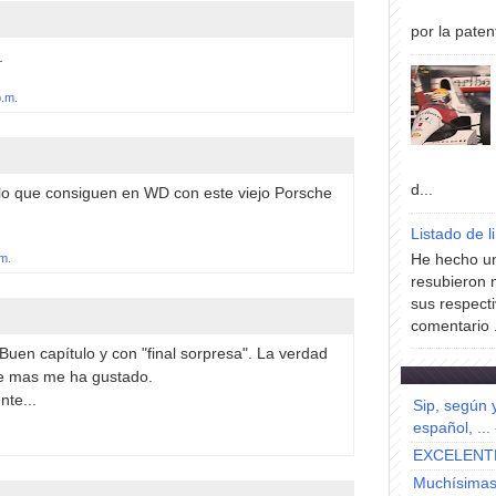
por la paten
.
p.m.
d...
 lo que consiguen en WD con este viejo Porsche
Listado de l
.m.
He hecho un
resubieron 
sus respecti
comentario .
uen capítulo y con "final sorpresa". La verdad
ue mas me ha gustado.
nte...
Sip, según 
español, ...
EXCELENT
Muchísimas 