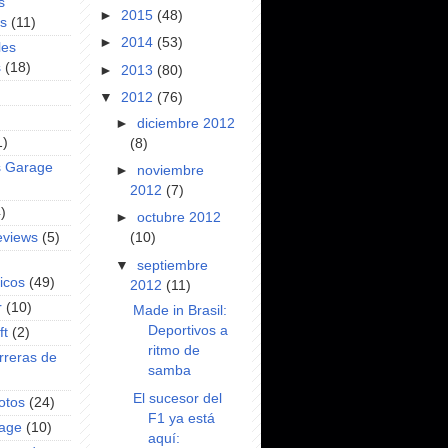
s
►
2015
(48)
es
(11)
►
2014
(53)
les
s
(18)
►
2013
(80)
▼
2012
(76)
►
diciembre 2012
1)
(8)
s Garage
►
noviembre
2012
(7)
)
►
octubre 2012
(10)
eviews
(5)
▼
septiembre
icos
(49)
2012
(11)
r
(10)
Made in Brasil:
Deportivos a
ft
(2)
ritmo de
rreras de
samba
El sucesor del
otos
(24)
F1 ya está
rage
(10)
aquí: