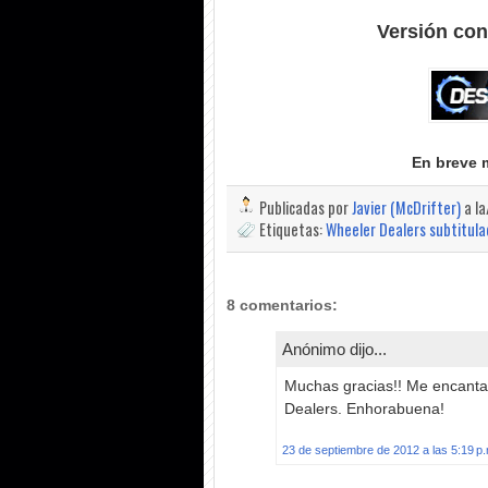
Versión con
En breve 
Publicadas por
Javier (McDrifter)
a l
Etiquetas:
Wheeler Dealers subtitul
8 comentarios:
Anónimo dijo...
Muchas gracias!! Me encanta 
Dealers. Enhorabuena!
23 de septiembre de 2012 a las 5:19 p