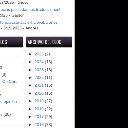
8/2/2025
- tinoco
racias por todas tus traducciones!
2025
- Gaston
e pasaste Javier! Llevaba años
- 5/15/2025
- Andrés
BLOG
ARCHIVO DEL BLOG
►
2025
(2)
►
2024
(13)
2)
►
2023
(16)
e
(3)
►
2022
(11)
s: On Cars
►
2021
(16)
►
2020
(16)
)
►
2019
(27)
e opinión
►
2018
(22)
es
(28)
►
2017
(29)
►
2016
(33)