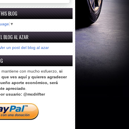
THIS BLOG
guage
▼
L BLOG AL AZAR
Ver un post del blog al azar
OG
e mantiene con mucho esfuerzo,
si
o que ves aquí y quieres agradecer
ueño aporte económico, será
te apreciado
.
or usuario: @mcdrifter