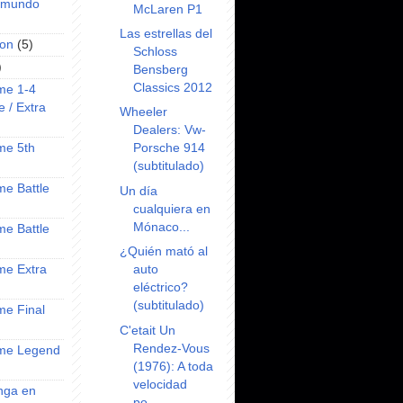
l mundo
McLaren P1
Las estrellas del
on
(5)
Schloss
)
Bensberg
Classics 2012
ime 1-4
e / Extra
Wheeler
Dealers: Vw-
Porsche 914
ime 5th
(subtitulado)
ime Battle
Un día
cualquiera en
Mónaco...
ime Battle
¿Quién mató al
auto
ime Extra
eléctrico?
(subtitulado)
ime Final
C'etait Un
Rendez-Vous
nime Legend
(1976): A toda
velocidad
anga en
po...