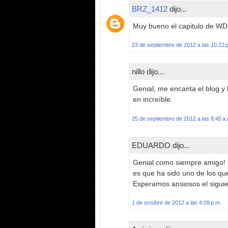
BRZ_1412
dijo...
Muy bueno el capitulo de WD
23 de septiembre de 2012 a las 10:22 
nillo dijo...
Genial, me encanta el blog y
en increíble.
25 de septiembre de 2012 a las 8:45 a
EDUARDO dijo...
Genial como siempre amigo! B
es que ha sido uno de los q
Esperamos ansiosos el siguie
1 de octubre de 2012 a las 4:09 p.m.