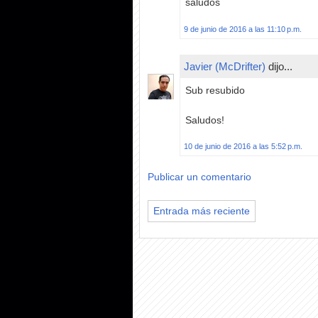
saludos
9 de junio de 2016 a las 11:10 p.m.
Javier (McDrifter)
dijo...
Sub resubido
Saludos!
10 de junio de 2016 a las 5:52 p.m.
Publicar un comentario
Entrada más reciente