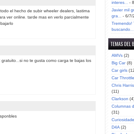
interes...
- 
Javier mil g
todo el hecho de subir wheeler dealers, lastima
gra...
- 6/7/
ara ver online. tarde mas en verlo parcialmente
bajarlo
Tremendo! T
buscando...
TEMAS DEL 
AMVs
(2)
gratuito...si no te gusta como carga te bajas los
Big Car
(8)
Car girls
(1
Car Throttl
Chris Harri
(11)
Clarkson
(4
Columnas d
(31)
isponbles
Curiosidad
D4A
(2)