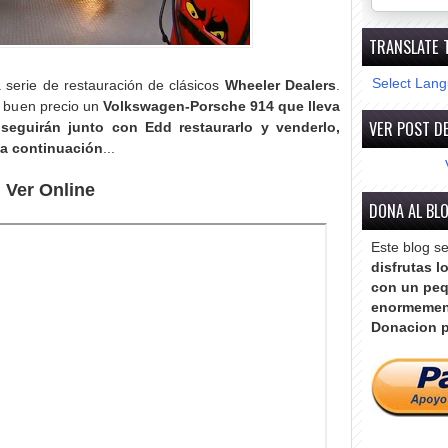
TRANSLATE 
Select Lan
 serie de restauración de clásicos
Wheeler Dealers
.
a buen precio un
Volkswagen-Porsche 914 que lleva
VER POST DE
seguirán junto con Edd restaurarlo y venderlo,
a continuación
...
Ver Online
DONA AL BL
Este blog s
disfrutas l
con un peq
enormemen
Donacion p