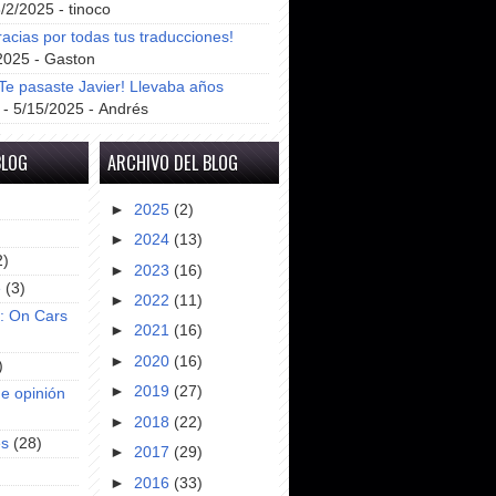
8/2/2025
- tinoco
racias por todas tus traducciones!
2025
- Gaston
e pasaste Javier! Llevaba años
- 5/15/2025
- Andrés
BLOG
ARCHIVO DEL BLOG
►
2025
(2)
►
2024
(13)
2)
►
2023
(16)
e
(3)
►
2022
(11)
s: On Cars
►
2021
(16)
►
2020
(16)
)
►
2019
(27)
e opinión
►
2018
(22)
es
(28)
►
2017
(29)
►
2016
(33)