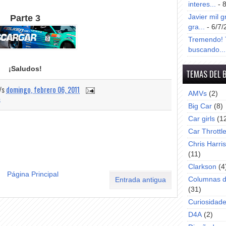
interes...
- 
Parte 3
Javier mil g
gra...
- 6/7/
Tremendo! T
buscando...
¡Saludos!
TEMAS DEL 
a/s
domingo, febrero 06, 2011
AMVs
(2)
s
Big Car
(8)
Car girls
(1
Car Throttl
Chris Harri
(11)
Clarkson
(4
Página Principal
Columnas d
Entrada antigua
(31)
Curiosidad
D4A
(2)