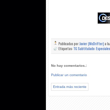
Publicadas por
Javier (McDrifter)
a l
Etiquetas:
TG Subtitulado: Especiale
No hay comentarios.:
Publicar un comentario
Entrada más reciente