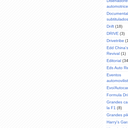
Diseñadore
automotric
Documenta
subtitulado
Drift
(18)
DRIVE
(3)
Drivetribe
(
Edd China'
Revival
(1)
Editorial
(34
Eds Auto R
Eventos
automovilist
Evo/Autoca
Formula Dri
Grandes ca
la F1
(8)
Grandes pil
Harry's Ga