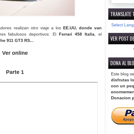
TRANSLATE 
Select Lan
adores realizan otro viaje a los
EE.UU, donde van
res fabulosos deportivos: El
Ferrari 458 Italia
, el
VER POST DE
he 911 GT3 RS...
Ver online
DONA AL BL
Parte 1
Este blog s
disfrutas l
con un peq
enormemen
Donacion p