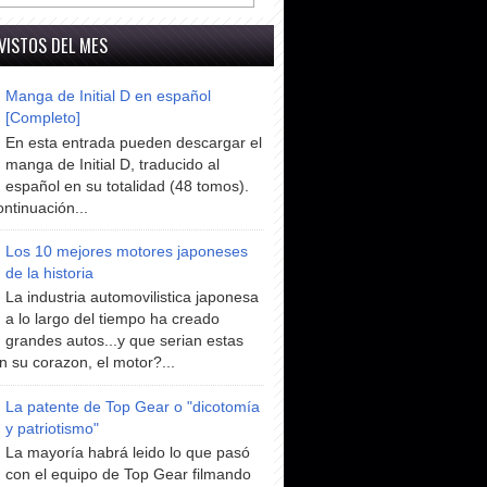
VISTOS DEL MES
Manga de Initial D en español
[Completo]
En esta entrada pueden descargar el
manga de Initial D, traducido al
español en su totalidad (48 tomos).
ntinuación...
Los 10 mejores motores japoneses
de la historia
La industria automovilistica japonesa
a lo largo del tiempo ha creado
grandes autos...y que serian estas
n su corazon, el motor?...
La patente de Top Gear o "dicotomía
y patriotismo"
La mayoría habrá leido lo que pasó
con el equipo de Top Gear filmando