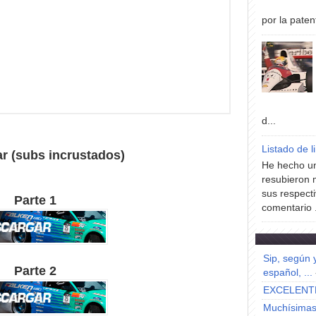
por la paten
d...
Listado de l
r (subs incrustados)
He hecho un
resubieron 
sus respecti
Parte 1
comentario .
Sip, según 
Parte 2
español, ...
EXCELENT
Muchísimas 