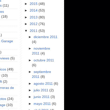
s
►
2015
(48)
es
(11)
►
2014
(53)
les
s
(18)
►
2013
(80)
►
2012
(76)
▼
2011
(53)
1)
►
diciembre 2011
s Garage
(4)
►
noviembre
)
2011
(4)
eviews
(5)
►
octubre 2011
(6)
icos
(49)
►
septiembre
r
(10)
2011
(8)
ft
(2)
►
agosto 2011
(6)
rreras de
►
julio 2011
(2)
►
junio 2011
(3)
otos
(24)
►
mayo 2011
(6)
rage
(10)