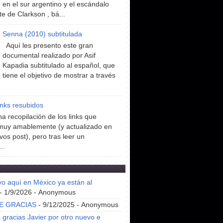
en el sur argentino y el escándalo
te de Clarkson , bá...
Senna (2010) subtitulada
Aquí les presento este gran
documental realizado por Asif
Kapadia subtitulado al español, que
tiene el objetivo de mostrar a través
inks resubidos
a recopilación de los links que
muy amablemente (y actualizado en
vos post), pero tras leer un
..
yo aquí en México ya están al
- 1/9/2026
- Anonymous
E GRACIAS
- 9/12/2025
- Anonymous
gracias Javier por otro nuevo e