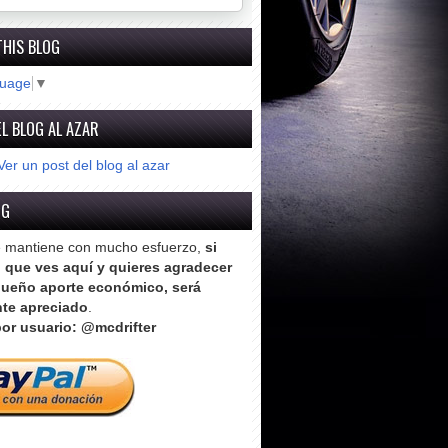
THIS BLOG
guage
▼
L BLOG AL AZAR
Ver un post del blog al azar
OG
e mantiene con mucho esfuerzo,
si
o que ves aquí y quieres agradecer
ueño aporte económico, será
te apreciado
.
or usuario: @mcdrifter