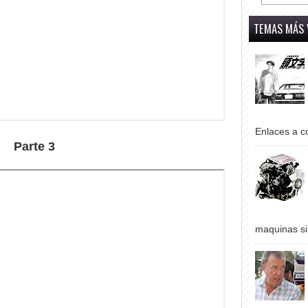
TEMAS MÁS 
Enlaces a co
Parte 3
maquinas si