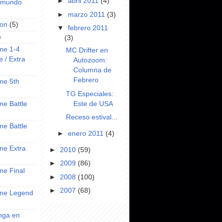
►
abril 2011
(4)
l mundo
►
marzo 2011
(3)
on
(5)
▼
febrero 2011
)
(3)
ime 1-4
MC Drifter en
e / Extra
Autozoom:
Columna de
Febrero
ime 5th
TG Especiales:
Este de USA
ime Battle
Receso estival...
ime Battle
►
enero 2011
(4)
ime Extra
►
2010
(59)
►
2009
(86)
ime Final
►
2008
(100)
►
2007
(68)
nime Legend
anga en