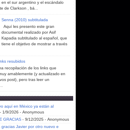
en el sur argentino y el escándalo
te de Clarkson , bá...
Senna (2010) subtitulada
Aquí les presento este gran
documental realizado por Asif
Kapadia subtitulado al español, que
tiene el objetivo de mostrar a través
inks resubidos
a recopilación de los links que
muy amablemente (y actualizado en
vos post), pero tras leer un
..
yo aquí en México ya están al
- 1/9/2026
- Anonymous
E GRACIAS
- 9/12/2025
- Anonymous
gracias Javier por otro nuevo e