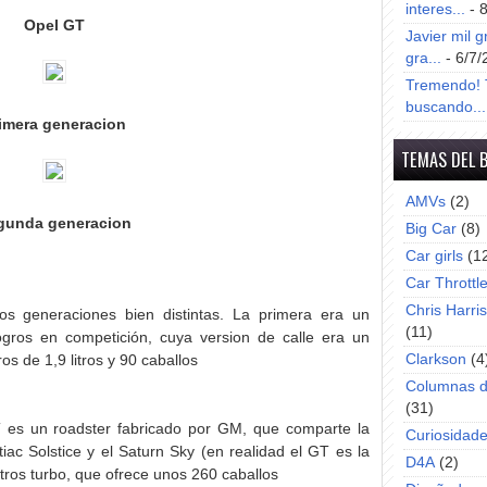
interes...
- 
Opel GT
Javier mil g
gra...
- 6/7/
Tremendo! T
buscando...
imera generacion
TEMAS DEL 
AMVs
(2)
gunda generacion
Big Car
(8)
Car girls
(1
Car Throttl
Chris Harri
s generaciones bien distintas. La primera era un
(11)
gros en competición, cuya version de calle era un
Clarkson
(4
os de 1,9 litros y 90 caballos
Columnas d
(31)
 es un roadster fabricado por GM, que comparte la
Curiosidad
c Solstice y el Saturn Sky (en realidad el GT es la
D4A
(2)
itros turbo, que ofrece unos 260 caballos