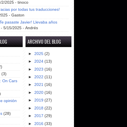
8/2/2025
- tinoco
racias por todas tus traducciones!
2025
- Gaston
e pasaste Javier! Llevaba años
- 5/15/2025
- Andrés
BLOG
ARCHIVO DEL BLOG
►
2025
(2)
►
2024
(13)
2)
►
2023
(16)
e
(3)
►
2022
(11)
s: On Cars
►
2021
(16)
►
2020
(16)
)
►
2019
(27)
e opinión
►
2018
(22)
es
(28)
►
2017
(29)
►
2016
(33)