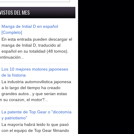
VISTOS DEL MES
Manga de Initial D en español
[Completo]
En esta entrada pueden descargar el
manga de Initial D, traducido al
español en su totalidad (48 tomos).
ntinuación...
Los 10 mejores motores japoneses
de la historia
La industria automovilistica japonesa
a lo largo del tiempo ha creado
grandes autos...y que serian estas
n su corazon, el motor?...
La patente de Top Gear o "dicotomía
y patriotismo"
La mayoría habrá leido lo que pasó
con el equipo de Top Gear filmando