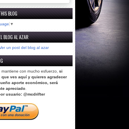
THIS BLOG
guage
▼
L BLOG AL AZAR
Ver un post del blog al azar
OG
e mantiene con mucho esfuerzo,
si
o que ves aquí y quieres agradecer
ueño aporte económico, será
te apreciado
.
or usuario: @mcdrifter