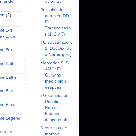
avión a ...
l mundo
Peliculas de
on
(5)
autos en DD:
El
)
Transportado
ime 1-4
r (1, 2 y 3)
e / Extra
TG subtitulado x
2: Desafiando
ime 5th
a Nürburgring
Mercedes SLS
ime Battle
AMG: El
Gullwing,
ime Battle
medio siglo
después
ime Extra
TG subtitulado:
Desafio
ime Final
Renault
Espace
nime Legend
descapotable
Deportivos de
anga en
marcas