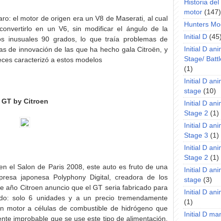
Historia de
motor
(147)
aro: el motor de origen era un V8 de Maserati, al cual
Hunters Mo
convertirlo en un V6, sin modificar el ángulo de la
Initial D
(45
 inusuales 90 grados, lo que traía problemas de
Initial D an
as de innovación de las que ha hecho gala Citroën, y
Stage/ Battl
veces caracterizó a estos modelos
(1)
Initial D an
stage
(10)
GT by Citroen
Initial D an
Stage 2
(1)
Initial D an
Stage 3
(1)
Initial D an
Stage 2
(1)
n el Salon de Paris 2008, este auto es fruto de una
Initial D an
presa japonesa Polyphony Digital, creadora de los
stage
(3)
e año Citroen anuncio que el GT seria fabricado para
Initial D a
do: solo 6 unidades y a un precio tremendamente
(1)
un motor a células de combustible de hidrógeno que
Initial D m
nte improbable que se use este tipo de alimentación,