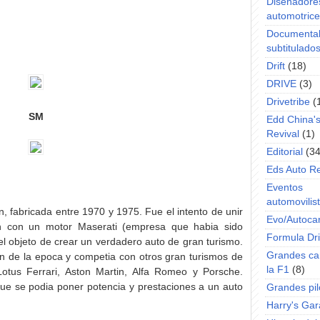
Diseñadore
automotric
Documenta
subtitulado
Drift
(18)
DRIVE
(3)
Drivetribe
(
SM
Edd China'
Revival
(1)
Editorial
(34
Eds Auto R
Eventos
automovilist
, fabricada entre 1970 y 1975. Fue el intento de unir
Evo/Autoca
oen con un motor Maserati (empresa que habia sido
Formula Dri
l objeto de crear un verdadero auto de gran turismo.
Grandes ca
n de la epoca y competia con otros gran turismos de
la F1
(8)
otus Ferrari, Aston Martin, Alfa Romeo y Porsche.
ue se podia poner potencia y prestaciones a un auto
Grandes pil
Harry's Ga