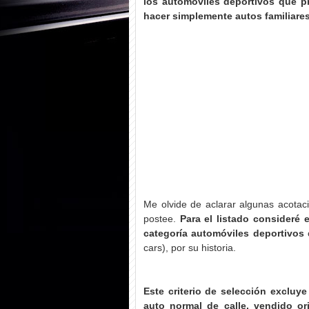
los automóviles deportivos que 
hacer simplemente autos familiare
Me olvide de aclarar algunas acotac
postee.
Para el listado consideré
categoría automóviles deportivos
c
cars), por su historia.
Este criterio de selección excluy
auto normal de calle, vendido or