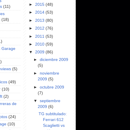
s
►
2015
(48)
es
(11)
►
2014
(53)
les
s
(18)
►
2013
(80)
►
2012
(76)
►
2011
(53)
1)
►
2010
(59)
s Garage
▼
2009
(86)
►
diciembre 2009
)
(5)
eviews
(5)
►
noviembre
2009
(5)
icos
(49)
►
octubre 2009
r
(10)
(7)
ft
(2)
▼
septiembre
rreras de
2009
(6)
TG subtitulado:
otos
(24)
Ferrari 612
rage
(10)
Scaglietti vs