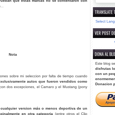
prueban que estas marcas no se contentaron con
s
...
TRANSLATE 
Select Lan
VER POST DE
DONA AL BL
Nota
Este blog s
disfrutas l
con un peq
iones sobre mi seleccion por falta de tiempo cuando
enormemen
 exclusivamente autos que fueron vendidos como
Donacion p
on dos excepciones, el Camaro y el Mustang (pony
e cualquier version más o menos deportiva de un
iginalmente en otra categoria
(entre otros el Clio