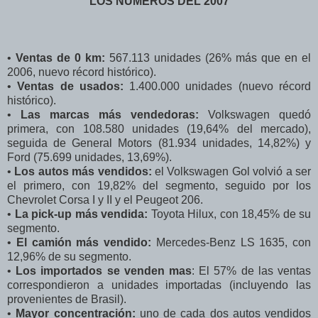
LOS NUMEROS DEL 2007
•
Ventas de 0 km:
567.113 unidades (26% más que en el
2006, nuevo récord histórico).
•
Ventas de usados:
1.400.000 unidades (nuevo récord
histórico).
•
Las marcas más vendedoras:
Volkswagen quedó
primera, con 108.580 unidades (19,64% del mercado),
seguida de General Motors (81.934 unidades, 14,82%) y
Ford (75.699 unidades, 13,69%).
•
Los autos más vendidos:
el Volkswagen Gol volvió a ser
el primero, con 19,82% del segmento, seguido por los
Chevrolet Corsa I y II y el Peugeot 206.
•
La pick-up más vendida:
Toyota Hilux, con 18,45% de su
segmento.
•
El camión más vendido:
Mercedes-Benz LS 1635, con
12,96% de su segmento.
•
Los importados se venden mas
: El 57% de las ventas
correspondieron a unidades importadas (incluyendo las
provenientes de Brasil).
•
Mayor concentración:
uno de cada dos autos vendidos